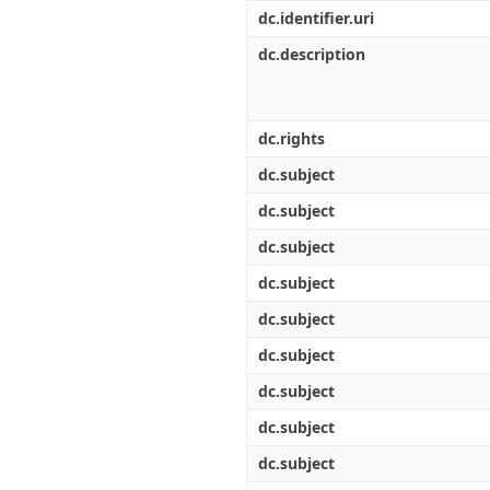
Διπλωματικές Εργασίες
dc.identifier.uri
Πολιτικές Πρόσβασης
Ανά Ημερομηνία
Έκδοσης
dc.description
Συγγραφείς
Τίτλοι
Θέματα
dc.rights
dc.subject
dc.subject
dc.subject
dc.subject
dc.subject
dc.subject
dc.subject
dc.subject
dc.subject