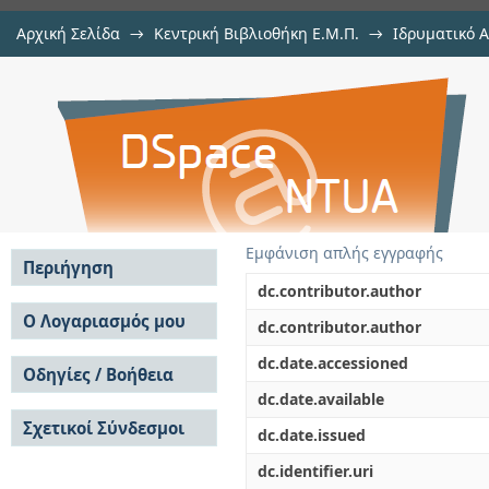
Αρχική Σελίδα
→
Κεντρική Βιβλιοθήκη Ε.Μ.Π.
→
Ιδρυματικό 
Ενεργειακή αναβάθμιση σχολι
Εργασίες
→
Εμφάνιση Τεκμηρίου
Αποθετήριο DSpace/Manakin
ενέργειας
Εμφάνιση απλής εγγραφής
Περιήγηση
dc.contributor.author
Σε όλο το DSpace
Ο Λογαριασμός μου
dc.contributor.author
Κοινότητες & Συλλογές
Σύνδεση
dc.date.accessioned
Ανά Ημερομηνία
Οδηγίες / Βοήθεια
Εγγραφή
Έκδοσης
dc.date.available
Οδηγίες Υποβολής
Συγγραφείς
Σχετικοί Σύνδεσμοι
Οδηγίες Χρήσης ΙΑ
Τίτλοι
dc.date.issued
Συχνές Ερωτήσεις
Θέματα
dc.identifier.uri
Οδηγίες Υποβολής -
Αυτή η Συλλογή