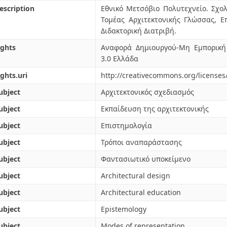
escription
Εθνικό Μετσόβιο Πολυτεχνείο. Σχο
Τομέας Αρχιτεκτονικής Γλώσσας, Ε
Διδακτορική Διατριβή.
ights
Αναφορά Δημιουργού-Μη Εμπορική
3.0 Ελλάδα
ights.uri
http://creativecommons.org/licenses
ubject
Αρχιτεκτονικός σχεδιασμός
ubject
Εκπαίδευση της αρχιτεκτονικής
ubject
Επιστημολογία
ubject
Τρόποι αναπαράστασης
ubject
Φαντασιωτικό υποκείμενο
ubject
Architectural design
ubject
Architectural education
ubject
Epistemology
ubject
Modes of representation