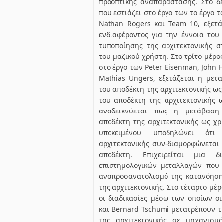
προοπτικής αναπαράστασης. Στο δε
που εστιάζει στο έργο των το έργο τ
Nathan Rogers και Team 10, εξετά
ενδιαφέροντος για την έννοια του
τυποποίησης της αρχιτεκτονικής 
του μαζικού χρήστη. Στο τρίτο μέρος
στο έργο των Peter Eisenman, John H
Mathias Ungers, εξετάζεται η με
του αποδέκτη της αρχιτεκτονικής ω
του αποδέκτη της αρχιτεκτονικής 
αναδεικνύεται πως η μετάβασ
αποδέκτη της αρχιτεκτονικής ως χ
υποκειμένου υποδηλώνει ότ
αρχιτεκτονικής συν-διαμορφώνεται 
αποδέκτη. Επιχειρείται μια δ
επιστημολογικών μεταλλαγών που
αναπροσανατολισμό της κατανόηση
της αρχιτεκτονικής. Στο τέταρτο μέρ
οι διαδικασίες μέσω των οποίων ο
και Bernard Tschumi μετατρέπουν 
της αρχιτεκτονικής σε μηχανισμό