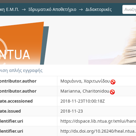
κη Ε.Μ.Π.
→
Ιδρυματικό Αποθετήριο
→
Διδακτορικές
σα στην ερμηνεία και στη διαχ
λλαγή του αντικειμένου της αρχιτ
ιση απλής εγγραφής
ontributor.author
Μαριάννα, Χαριτωνίδου
ontributor.author
Marianna, Charitonidou
ate.accessioned
2018-11-23T10:00:18Z
ate.issued
2018-11-23
dentifier.uri
https://dspace.lib.ntua.gr/xmlui/ha
dentifier.uri
http://dx.doi.org/10.26240/heal.ntua