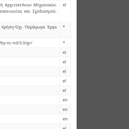
λή Αρχιτεκτόνων Μηχανικών.
el
πικοινωνίας και Σχεδιασμού.
 Χρήση-Όχι Παράγωγα Έργα
*
/by-nc-nd/3.0/gr/
*
el
el
el
el
el
en
en
en
el