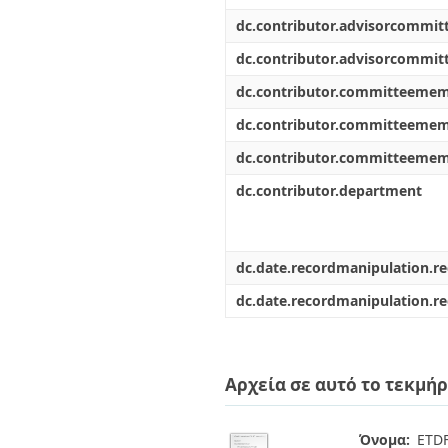
dc.contributor.advisorcommi
dc.contributor.advisorcommi
dc.contributor.committeeme
dc.contributor.committeeme
dc.contributor.committeeme
dc.contributor.department
dc.date.recordmanipulation.r
dc.date.recordmanipulation.r
Αρχεία σε αυτό το τεκμήρ
Όνομα:
ETDF