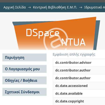
Αρχική Σελίδα
→
Κεντρική Βιβλιοθήκη Ε.Μ.Π.
→
Ιδρυματικό 
Εφαρμογή μοντέλων μη αναλο
Εργασίες
→
Εμφάνιση Τεκμηρίου
Αποθετήριο DSpace/Manakin
Ανάλυσης Δεδομένων για την 
αμοιβαίων κεφαλαίων στην Ελλά
Εμφάνιση απλής εγγραφής
Περιήγηση
dc.contributor.advisor
Σε όλο το DSpace
Ο Λογαριασμός μου
dc.contributor.author
Κοινότητες & Συλλογές
Σύνδεση
dc.contributor.author
Ανά Ημερομηνία
Οδηγίες / Βοήθεια
Εγγραφή
Έκδοσης
dc.date.accessioned
Οδηγίες Υποβολής
Συγγραφείς
Σχετικοί Σύνδεσμοι
Οδηγίες Χρήσης ΙΑ
Τίτλοι
dc.date.available
Συχνές Ερωτήσεις
Θέματα
dc.date.copyright
Οδηγίες Υποβολής -
Αυτή η Συλλογή