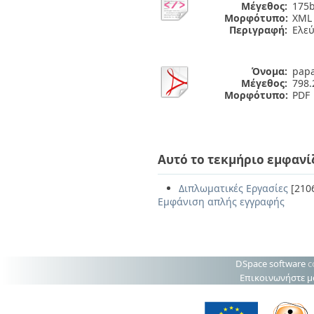
Μέγεθος:
175b
Μορφότυπο:
XML
Περιγραφή:
Ελε
Όνομα:
papai
Μέγεθος:
798.
Μορφότυπο:
PDF
Αυτό το τεκμήριο εμφανί
Διπλωματικές Εργασίες
[210
Εμφάνιση απλής εγγραφής
DSpace software
c
Επικοινωνήστε μ