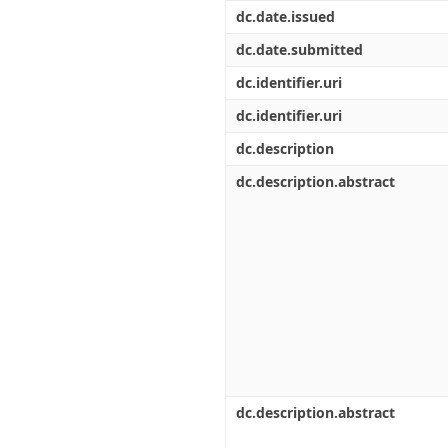
Διπλωματικές Εργασίες
dc.date.issued
Πολιτικές Πρόσβασης
Ανά Ημερομηνία
Έκδοσης
dc.date.submitted
Συγγραφείς
dc.identifier.uri
Τίτλοι
Θέματα
dc.identifier.uri
dc.description
dc.description.abstract
dc.description.abstract