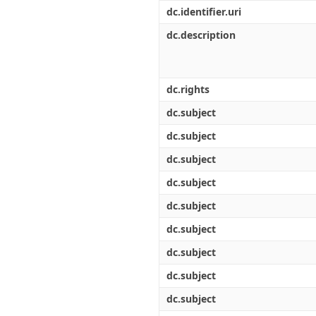
Διπλωματικές Εργασίες
dc.identifier.uri
Πολιτικές Πρόσβασης
Ανά Ημερομηνία
Έκδοσης
dc.description
Συγγραφείς
Τίτλοι
Θέματα
dc.rights
dc.subject
dc.subject
dc.subject
dc.subject
dc.subject
dc.subject
dc.subject
dc.subject
dc.subject