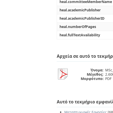
heal.committeeMemberName
heal.academicPublisher
heal.academicPublisherID
heal.numberOfPages
heal.fullTextAvailability
Αρχεία σε αυτό το τεκμήρ
Όνομα:
MSc_
Μέγεθος:
2.6
Μορφότυπο:
PDF
Αυτό το τεκμήριο εμφανί
Μεταπτυχιακές Εργασίες
[68