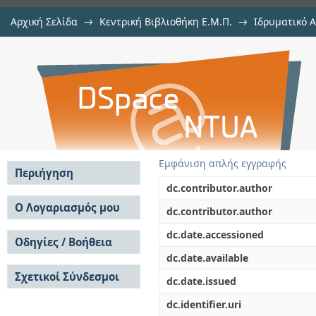
Αρχική Σελίδα
→
Κεντρική Βιβλιοθήκη Ε.Μ.Π.
→
Ιδρυματικό 
Ατομιστικές προσομοιώσεις υπέρ
Εργασίες
→
Εμφάνιση Τεκμηρίου
Αποθετήριο DSpace/Manakin
Εμφάνιση απλής εγγραφής
Περιήγηση
dc.contributor.author
Σε όλο το DSpace
Ο Λογαριασμός μου
dc.contributor.author
Κοινότητες & Συλλογές
Σύνδεση
dc.date.accessioned
Ανά Ημερομηνία
Οδηγίες / Βοήθεια
Εγγραφή
Έκδοσης
dc.date.available
Οδηγίες Υποβολής
Συγγραφείς
Σχετικοί Σύνδεσμοι
Οδηγίες Χρήσης ΙΑ
Τίτλοι
dc.date.issued
Συχνές Ερωτήσεις
Θέματα
dc.identifier.uri
Οδηγίες Υποβολής -
Αυτή η Συλλογή