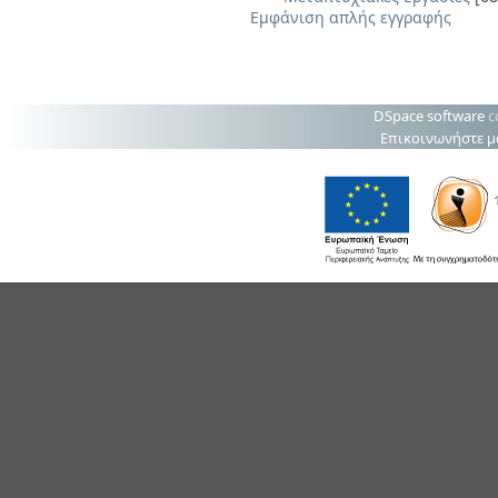
Εμφάνιση απλής εγγραφής
DSpace software
c
Επικοινωνήστε μ