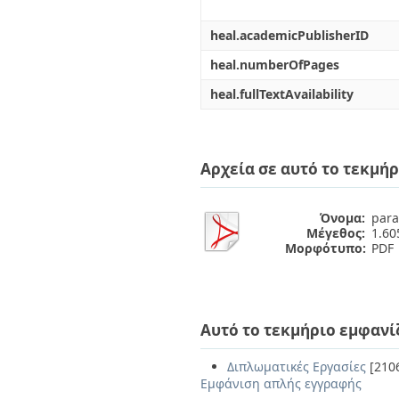
heal.academicPublisherID
heal.numberOfPages
heal.fullTextAvailability
Αρχεία σε αυτό το τεκμήρ
Όνομα:
para
Μέγεθος:
1.6
Μορφότυπο:
PDF
Αυτό το τεκμήριο εμφανί
Διπλωματικές Εργασίες
[210
Εμφάνιση απλής εγγραφής