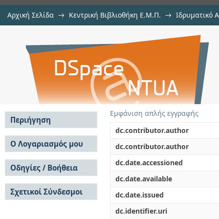
Αρχική Σελίδα
→
Κεντρική Βιβλιοθήκη Ε.Μ.Π.
→
Ιδρυματικό 
Μηχανική μάθηση για την εκ
Εργασίες
→
Εμφάνιση Τεκμηρίου
Αποθετήριο DSpace/Manakin
κοινωνικών δικτύων
Εμφάνιση απλής εγγραφής
Περιήγηση
dc.contributor.author
Σε όλο το DSpace
Ο Λογαριασμός μου
dc.contributor.author
Κοινότητες & Συλλογές
Σύνδεση
dc.date.accessioned
Ανά Ημερομηνία
Οδηγίες / Βοήθεια
Εγγραφή
Έκδοσης
dc.date.available
Οδηγίες Υποβολής
Συγγραφείς
Σχετικοί Σύνδεσμοι
Οδηγίες Χρήσης ΙΑ
Τίτλοι
dc.date.issued
Συχνές Ερωτήσεις
Θέματα
dc.identifier.uri
Οδηγίες Υποβολής -
Αυτή η Συλλογή