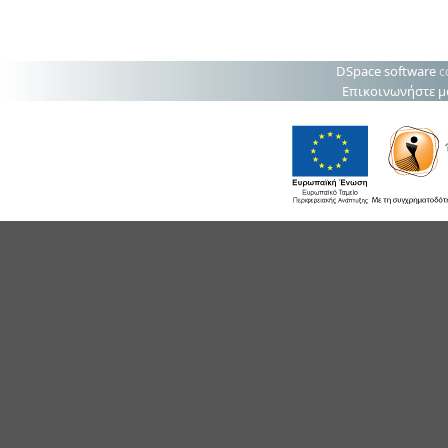
DSpace software
c
Επικοινωνήστε μ