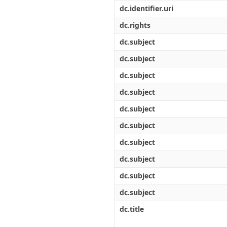
Διπλωματικές Εργασίες
dc.identifier.uri
Πολιτικές Πρόσβασης
Ανά Ημερομηνία
Έκδοσης
dc.rights
Συγγραφείς
dc.subject
Τίτλοι
Θέματα
dc.subject
dc.subject
dc.subject
dc.subject
dc.subject
dc.subject
dc.subject
dc.subject
dc.subject
dc.title