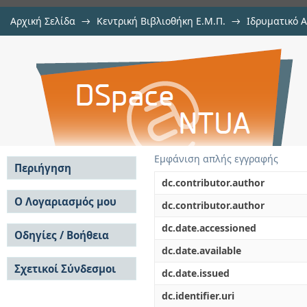
Αρχική Σελίδα
→
Κεντρική Βιβλιοθήκη Ε.Μ.Π.
→
Ιδρυματικό 
Acceleration of neuron simulation
Εργασίες
→
Εμφάνιση Τεκμηρίου
Αποθετήριο DSpace/Manakin
Εμφάνιση απλής εγγραφής
Περιήγηση
dc.contributor.author
Σε όλο το DSpace
Ο Λογαριασμός μου
dc.contributor.author
Κοινότητες & Συλλογές
Σύνδεση
dc.date.accessioned
Ανά Ημερομηνία
Οδηγίες / Βοήθεια
Εγγραφή
Έκδοσης
dc.date.available
Οδηγίες Υποβολής
Συγγραφείς
Σχετικοί Σύνδεσμοι
Οδηγίες Χρήσης ΙΑ
Τίτλοι
dc.date.issued
Συχνές Ερωτήσεις
Θέματα
dc.identifier.uri
Οδηγίες Υποβολής -
Αυτή η Συλλογή