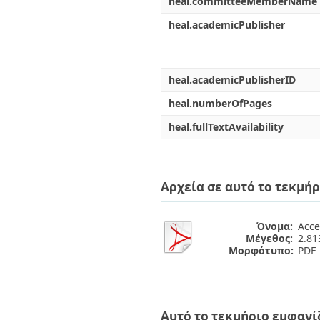
heal.committeeMemberName
heal.academicPublisher
heal.academicPublisherID
heal.numberOfPages
heal.fullTextAvailability
Αρχεία σε αυτό το τεκμήρ
Όνομα:
Accel
Μέγεθος:
2.8
Μορφότυπο:
PDF
Αυτό το τεκμήριο εμφανί