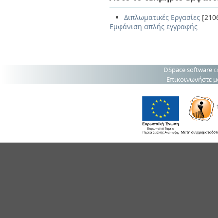
Διπλωματικές Εργασίες
[210
Εμφάνιση απλής εγγραφής
DSpace software
c
Επικοινωνήστε μ