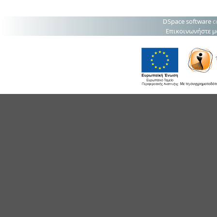
DSpace software
c
Επικοινωνήστε μ