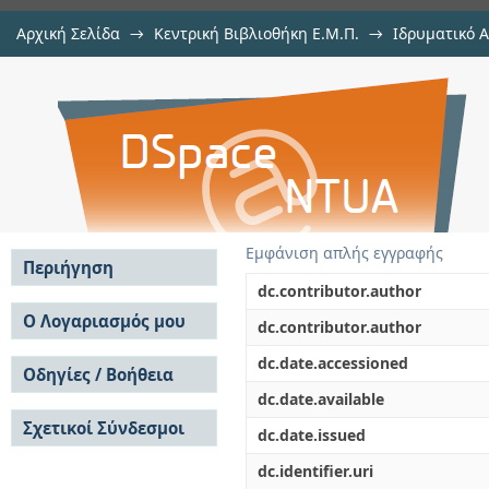
Αρχική Σελίδα
→
Κεντρική Βιβλιοθήκη Ε.Μ.Π.
→
Ιδρυματικό 
Ποιοτική ανάλυση των υπόγει
Εργασίες
→
Εμφάνιση Τεκμηρίου
Αποθετήριο DSpace/Manakin
ποταμού Άραχθου
Εμφάνιση απλής εγγραφής
Περιήγηση
dc.contributor.author
Σε όλο το DSpace
Ο Λογαριασμός μου
dc.contributor.author
Κοινότητες & Συλλογές
Σύνδεση
dc.date.accessioned
Ανά Ημερομηνία
Οδηγίες / Βοήθεια
Εγγραφή
Έκδοσης
dc.date.available
Οδηγίες Υποβολής
Συγγραφείς
Σχετικοί Σύνδεσμοι
Οδηγίες Χρήσης ΙΑ
Τίτλοι
dc.date.issued
Συχνές Ερωτήσεις
Θέματα
dc.identifier.uri
Οδηγίες Υποβολής -
Αυτή η Συλλογή