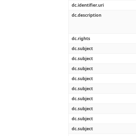
Διπλωματικές Εργασίες
dc.identifier.uri
Πολιτικές Πρόσβασης
Ανά Ημερομηνία
Έκδοσης
dc.description
Συγγραφείς
Τίτλοι
Θέματα
dc.rights
dc.subject
dc.subject
dc.subject
dc.subject
dc.subject
dc.subject
dc.subject
dc.subject
dc.subject