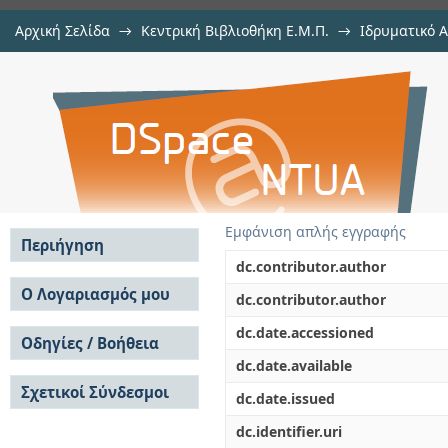
Αρχική Σελίδα
→
Κεντρική Βιβλιοθήκη Ε.Μ.Π.
→
Ιδρυματικό 
Πειραματική Μελέτη του Κονιάμ
Εργασίες
→
Εμφάνιση Τεκμηρίου
Αποθετήριο DSpace/Manakin
Διερεύνηση της Επίδρασής της σ
Κτιρίων.
Εμφάνιση απλής εγγραφής
Περιήγηση
dc.contributor.author
Σε όλο το DSpace
Ο Λογαριασμός μου
dc.contributor.author
Κοινότητες & Συλλογές
Σύνδεση
dc.date.accessioned
Ανά Ημερομηνία
Οδηγίες / Βοήθεια
Εγγραφή
Έκδοσης
dc.date.available
Οδηγίες Υποβολής
Συγγραφείς
Σχετικοί Σύνδεσμοι
Οδηγίες Χρήσης ΙΑ
Τίτλοι
dc.date.issued
Συχνές Ερωτήσεις
Θέματα
dc.identifier.uri
Οδηγίες Υποβολής -
Αυτή η Συλλογή