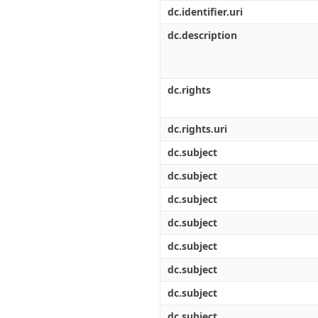
Διπλωματικές Εργασίες
dc.identifier.uri
Πολιτικές Πρόσβασης
Ανά Ημερομηνία
Έκδοσης
dc.description
Συγγραφείς
Τίτλοι
Θέματα
dc.rights
dc.rights.uri
dc.subject
dc.subject
dc.subject
dc.subject
dc.subject
dc.subject
dc.subject
dc.subject