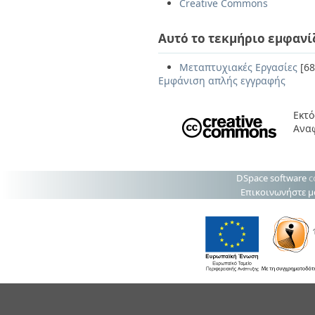
Creative Commons
Αυτό το τεκμήριο εμφανί
Μεταπτυχιακές Εργασίες
[68
Εμφάνιση απλής εγγραφής
Εκτό
Ανα
DSpace software
c
Επικοινωνήστε μ