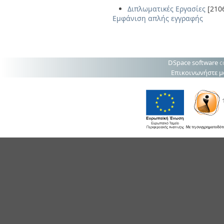
Διπλωματικές Εργασίες
[210
Εμφάνιση απλής εγγραφής
DSpace software
c
Επικοινωνήστε μ