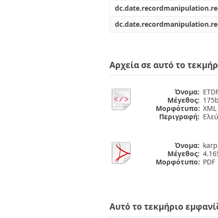
dc.date.recordmanipulation.r
dc.date.recordmanipulation.r
Αρχεία σε αυτό το τεκμήρ
Όνομα:
ETDF
Μέγεθος:
175b
Μορφότυπο:
XML
Περιγραφή:
Ελε
Όνομα:
karp
Μέγεθος:
4.1
Μορφότυπο:
PDF
Αυτό το τεκμήριο εμφανί