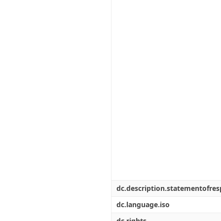
dc.description.statementofresp
dc.language.iso
dc.rights