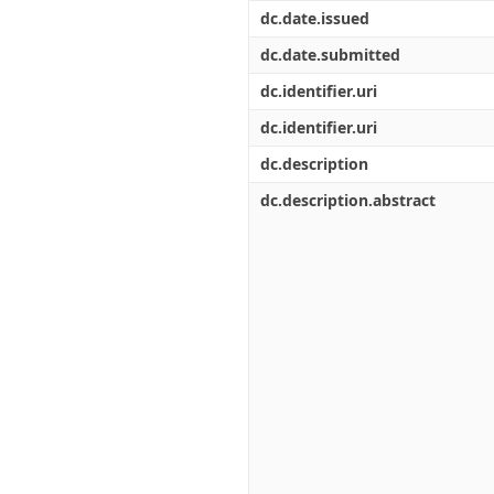
Διπλωματικές Εργασίες
dc.date.issued
Πολιτικές Πρόσβασης
Ανά Ημερομηνία
Έκδοσης
dc.date.submitted
Συγγραφείς
dc.identifier.uri
Τίτλοι
Θέματα
dc.identifier.uri
dc.description
dc.description.abstract