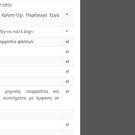
.15955
 Χρήση-Όχι Παράγωγα Έργα
*
/by-nc-nd/3.0/gr/
*
σορροπία φάσεων
el
el
el
el
el
 χημικής ισορροπίας και
el
α συστήματα με έμφαση σε
el