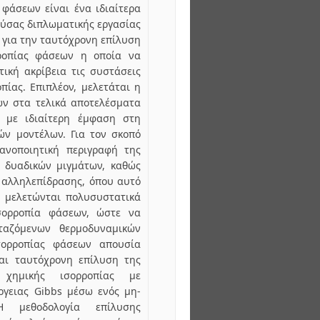
 φάσεων είναι ένα ιδιαίτερα
ούσας διπλωματικής εργασίας
 για την ταυτόχρονη επίλυση
ρροπίας φάσεων η οποία να
τική ακρίβεια τις συστάσεις
πίας. Επιπλέον, μελετάται η
ν στα τελικά αποτελέσματα
, με ιδιαίτερη έμφαση στη
ών μοντέλων. Για τον σκοπό
κανοποιητική περιγραφή της
 δυαδικών μιγμάτων, καθώς
 αλληλεπίδρασης, όπου αυτό
α, μελετώνται πολυσυστατικά
ορροπία φάσεων, ώστε να
ταζόμενων θερμοδυναμικών
ορροπίας φάσεων απουσία
ται ταυτόχρονη επίλυση της
χημικής ισορροπίας με
ργειας Gibbs μέσω ενός μη-
 Η μεθοδολογία επίλυσης