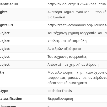
dentifier.uri
http://dx.doi.org/10.26240/heal.ntua
ights
Αναφορά Δημιουργού-Μη Εμπορική
3.0 Ελλάδα
ights.uri
http://creativecommons.org/licenses
ubject
Ταυτόχρονη χημική ισορροπία και ι
ubject
Υπολειμματική καμπύλη
ubject
Αντιδρών αζεότροπο
ubject
Ταυτόχρονες ισορροπίες
ubject
Απόσταξη με χημική αντίδραση
tle
Μοντελοποίηση της ταυτόχρονης
ισορροπίας φάσεων σε αντιδρώντ
αζεοτροπικά συστήματα
.type
bachelorThesis
.classification
Θερμοδυναμική
.language
el