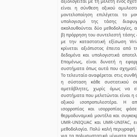
αξιολογείται με τη μελέτη ενός σχε
είναι η σύνθεση οξικού αμυλεστ
μοντελοποίηση επιλέγεται το μ
υπολογισμό της τάσης διαφ
ακολουθούνται δύο μεθοδολογίες, 
β) πρόρρηση του συντελεστή τάσης
με την καταστατική εξίσωση Viri
κρίνεται αξιόπιστος έπειτα από 
δεδομένα και υπολογιστικά αποτελ
Επομένως, είναι δυνατή η εφαρ
συστήματα όπως αυτά που σχηματί
Το τελευταίο αναφέρεται στις συνθήκε
η σύσταση κάθε συστατικού σ
αμετάβλητες, χωρίς όμως να εί
συστήματα που μελετώνται είναι η
οξικού ισοπροπυλεστέρα. Η α
ισορροπίας και ισορροπίας φάσ
θερμοδυναμικά μοντέλα και συγκεκ
UMR-UNIQUAC και UMR-UNIFAC, ε
μεθοδολογία. Πολύ καλή περιγραφή τ
για τα πολυσυστατικά μίγματα παρ