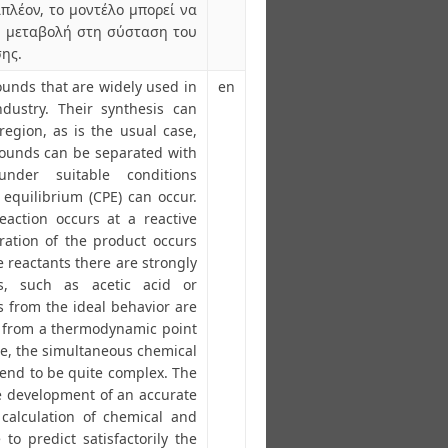
πλέον, το μοντέλο μπορεί να
τη μεταβολή στη σύσταση του
σης.
unds that are widely used in
en
dustry. Their synthesis can
region, as is the usual case,
ounds can be separated with
nder suitable conditions
equilibrium (CPE) can occur.
action occurs at a reactive
ration of the product occurs
 reactants there are strongly
s, such as acetic acid or
s from the ideal behavior are
g from a thermodynamic point
re, the simultaneous chemical
tend to be quite complex. The
he development of an accurate
calculation of chemical and
to predict satisfactorily the