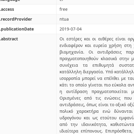
.access
free
.recordProvider
ntua
.publicationDate
2019-07-04
.abstract
Οι εστέρες και οι αιθέρες είναι ορ
ενδιαφέρον και ευρεία χρήση στη 
βιομηχανία. Οι αντιδράσεις πα
πραγματοποιηθούν κλασικά στην μ
συνέχεια τα επιθυμητά συστα
κατάλληλη διεργασία. Υπό κατάλληλε
ισορροπία μπορεί να επέλθει με τ
κάτι το οποίο γίνεται πιο εύκολα α
η αντίδραση πραγματοποιείται μ
Ορισμένες από τις ενώσεις που 
αντιδράσεις, όπως είναι το οξικό οξ
πολικό χαρακτήρα ενώ δύνανται
υδρογόνου και ως ετούτου εμφανί
από την ιδανικότητα, καθιστώντ
ιδιαίτερα επίπονους. Επιπρόσθετα