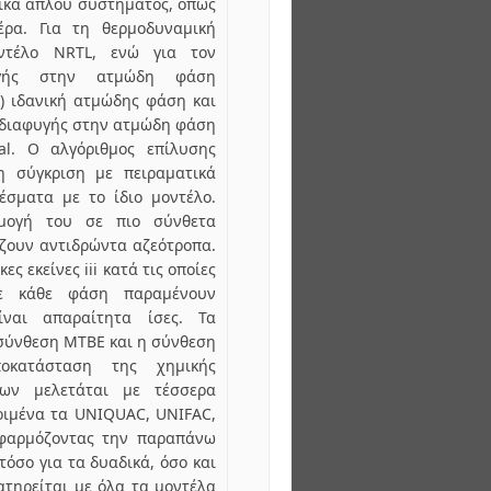
τικά απλού συστήματος, όπως
έρα. Για τη θερμοδυναμική
οντέλο NRTL, ενώ για τον
υγής στην ατμώδη φάση
α) ιδανική ατμώδης φάση και
 διαφυγής στην ατμώδη φάση
al. Ο αλγόριθμος επίλυσης
τη σύγκριση με πειραματικά
έσματα με το ίδιο μοντέλο.
μογή του σε πιο σύνθετα
ζουν αντιδρώντα αζεότροπα.
ς εκείνες iii κατά τις οποίες
ε κάθε φάση παραμένουν
ναι απαραίτητα ίσες. Τα
 σύνθεση ΜΤΒΕ και η σύνθεση
ποκατάσταση της χημικής
εων μελετάται με τέσσερα
ριμένα τα UNIQUAC, UNIFAC,
φαρμόζοντας την παραπάνω
όσο για τα δυαδικά, όσο και
ατηρείται με όλα τα μοντέλα