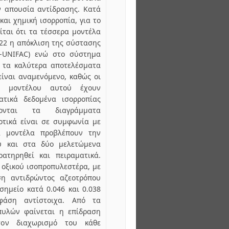
 απουσία αντίδρασης. Κατά
αι χημική ισορροπία, για το
ται ότι τα τέσσερα μοντέλα
022 η απόκλιση της σύστασης
-UNIFAC) ενώ στο σύστημα
, τα καλύτερα αποτελέσματα
είναι αναμενόμενο, καθώς οι
ου μοντέλου αυτού έχουν
ατικά δεδομένα ισορροπίας
ζονται τα διαγράμματα
οτικά είναι σε συμφωνία με
α μοντέλα προβλέπουν την
υ και στα δύο μελετώμενα
ατηρηθεί και πειραματικά.
 οξικού ισοπροπυλεστέρα, με
η αντιδρώντος αζεοτρόπου
σημείο κατά 0.046 και 0.038
άση αντίστοιχα. Από τα
πυλών φαίνεται η επίδραση
τον διαχωρισμό του κάθε