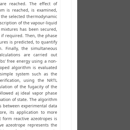
 are reached. The effect of
um is reached, is examined,
f the selected thermodynamic
scription of the vapour-liquid
y mixtures has been secured,
s if required. Then, the phase
res is predicted, to quantify
. Finally, the simultaneous
lculations are carried out
bs’ free energy using a non-
loped algorithm is evaluated
y simple system such as the
erification, using the NRTL
ation of the fugacity of the
llowed a) ideal vapor phase
uation of state. The algorithm
ns between experimental data
re, its application to more
 form reactive azeotropes is
ive azeotrope represents the