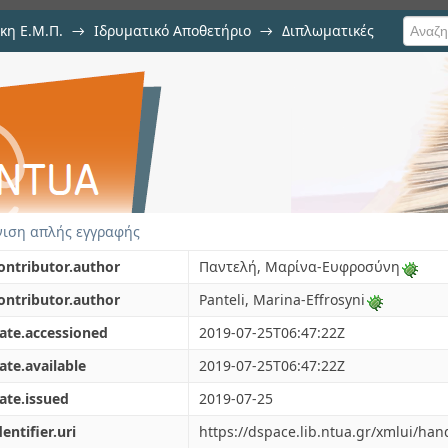
κη Ε.Μ.Π.
→
Ιδρυματικό Αποθετήριο
→
Διπλωματικές
 ταυτόχρονης χημικής ισορροπ
ντα συστήματα με έμφαση σε αζεο
ιση απλής εγγραφής
ontributor.author
Παντελή, Μαρίνα-Ευφροσύνη
ontributor.author
Panteli, Marina-Effrosyni
ate.accessioned
2019-07-25T06:47:22Z
ate.available
2019-07-25T06:47:22Z
ate.issued
2019-07-25
dentifier.uri
https://dspace.lib.ntua.gr/xmlui/ha