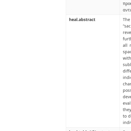
προ
αντ
heal.abstract
The 
“sa
rev
furt
all 
spac
wit
subl
dif
indi
cha
pos
deve
eval
they
to 
indi