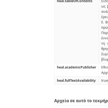
heal.tableOfContents
Εισ
ως 
ανά
έρε
E. 
πρώ
Παρ
ένν
τη 
θρη
Συμ
βίω
heal.academicPublisher
Εθν
Αρχ
heal.fullTextAvailability
true
Αρχεία σε αυτό το τεκμήρ