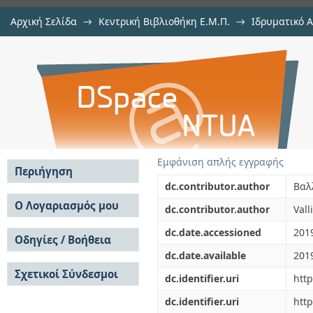
Αρχική Σελίδα
→
Κεντρική Βιβλιοθήκη Ε.Μ.Π.
→
Ιδρυματικό 
Το ιερό και το υψηλό: το βίωμα σ
Εμφάνιση Τεκμηρίου
Αποθετήριο DSpace/Manakin
Εμφάνιση απλής εγγραφής
Περιήγηση
dc.contributor.author
Βαλ
Σε όλο το DSpace
Ο Λογαριασμός μου
dc.contributor.author
Vall
Κοινότητες & Συλλογές
Σύνδεση
dc.date.accessioned
201
Ανά Ημερομηνία
Οδηγίες / Βοήθεια
Εγγραφή
Έκδοσης
dc.date.available
201
Οδηγίες Υποβολής
Συγγραφείς
Σχετικοί Σύνδεσμοι
Οδηγίες Χρήσης ΙΑ
Τίτλοι
dc.identifier.uri
htt
Συχνές Ερωτήσεις
Θέματα
dc.identifier.uri
http
Οδηγίες Υποβολής -
Αυτή η Συλλογή