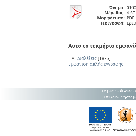
Όνομα:
0100
Μέγεθος:
4.6
Μορφότυπο:
PDF
Περιγραφή:
Ερευ
Αυτό το τεκμήριο εμφανί
Διαλέξεις
[1875]
Εμφάνιση απλής εγγραφής
DSpace software
c
Επικοινωνήστε μ