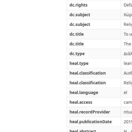
Διπλωματικές Εργασίες
dc.rights
Defa
Πολιτικές Πρόσβασης
Ανά Ημερομηνία
Έκδοσης
dc.subject
Χώρ
Συγγραφείς
dc.subject
Reli
Τίτλοι
Θέματα
dc.title
Το 
dc.title
The 
dc.type
Διά
heal.type
lea
heal.classification
Αισ
heal.classification
Reli
heal.language
el
heal.access
cam
heal.recordProvider
ntu
heal.publicationDate
201
heal.abstract
Η α