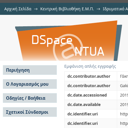
Αρχική Σελίδα
→
Κεντρική Βιβλιοθήκη Ε.Μ.Π.
→
Ιδρυματικό 
Βιομηχανικοί οικισμοί: η περίπτ
Εμφάνιση Τεκμηρίου
Αποθετήριο DSpace/Manakin
Εμφάνιση απλής εγγραφής
Περιήγηση
dc.contributor.author
Γάκ
Σε όλο το DSpace
Ο Λογαριασμός μου
dc.contributor.author
Gaki
Κοινότητες & Συλλογές
Σύνδεση
dc.date.accessioned
201
Ανά Ημερομηνία
Οδηγίες / Βοήθεια
Εγγραφή
Έκδοσης
dc.date.available
201
Οδηγίες Υποβολής
Συγγραφείς
Σχετικοί Σύνδεσμοι
Οδηγίες Χρήσης ΙΑ
Τίτλοι
dc.identifier.uri
htt
Συχνές Ερωτήσεις
Θέματα
dc.identifier.uri
http
Οδηγίες Υποβολής -
Αυτή η Συλλογή