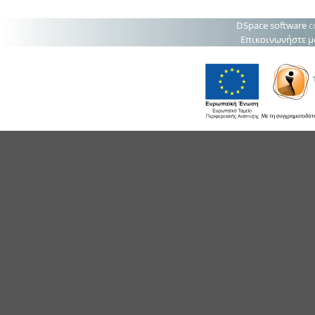
DSpace software
c
Επικοινωνήστε μ