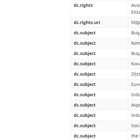
Διπλωματικές Εργασίες
dc.rights
Ανα
Πολιτικές Πρόσβασης
Ανά Ημερομηνία
Ελλ
Έκδοσης
Συγγραφείς
dc.rights.uri
http
Τίτλοι
dc.subject
Βιο
Θέματα
dc.subject
Άσπ
dc.subject
Βιο
dc.subject
Κοι
dc.subject
Ζήτ
dc.subject
Συν
dc.subject
Indu
dc.subject
Aspr
dc.subject
Indu
dc.subject
Soci
dc.subject
the