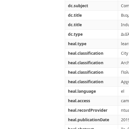
dc.subject
Com
dc.title
Βιο
dc.title
Indu
dc.type
Διά
heal.type
lea
heal.classification
City
heal.classification
Arch
heal.classification
Πολ
heal.classification
Αρχ
heal.language
el
heal.access
cam
heal.recordProvider
ntu
heal.publicationDate
201