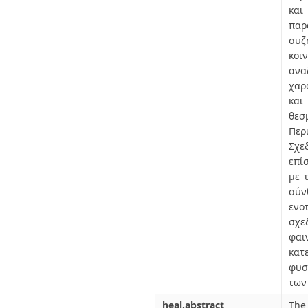
και
παρ
συζ
κοι
αν
χαρ
και
θεσ
Περ
Σχε
επί
με 
σύν
ενο
σχε
φαι
κατ
φυσ
των
heal.abstract
The