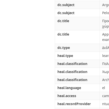
dc.subject
Arg
dc.subject
Pel
dc.title
Προ
χώρ
dc.title
Appr
exa
dc.type
Διά
heal.type
lea
heal.classification
Πολ
heal.classification
Χωρ
heal.classification
Arch
heal.language
el
heal.access
cam
heal.recordProvider
ntu