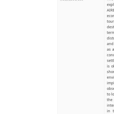
expl
AIR
eco
tou
dest
term
dist
and
as a
con
set
is 
sho
env
imp
obse
to l
the
int
in 