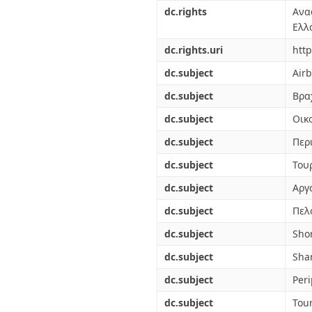
Διπλωματικές Εργασίες
dc.rights
Ανα
Πολιτικές Πρόσβασης
Ανά Ημερομηνία
Ελλ
Έκδοσης
Συγγραφείς
dc.rights.uri
http
Τίτλοι
dc.subject
Air
Θέματα
dc.subject
Βρα
dc.subject
Οικ
dc.subject
Περ
dc.subject
Του
dc.subject
Αργ
dc.subject
Πελ
dc.subject
Shor
dc.subject
Sha
dc.subject
Peri
dc.subject
Tou