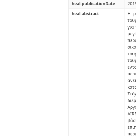
heal.publicationDate
201
heal.abstract
Η ρ
του
για
μεγ
περ
οικ
του
του
εντ
περ
ανε
κατ
Στό
διε
Αργ
AIR
βάσ
επι
περ