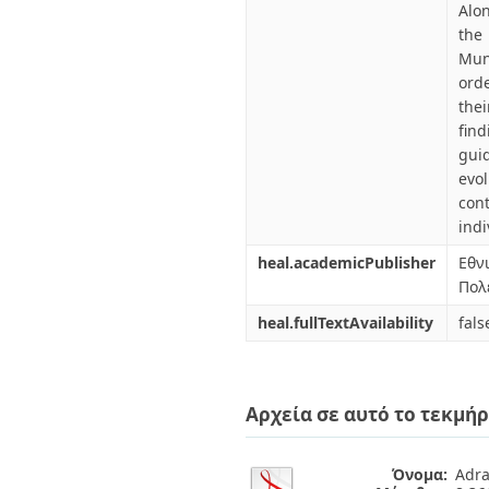
Alo
the
Mun
ord
the
fin
gui
evo
con
indi
heal.academicPublisher
Εθν
Πολ
heal.fullTextAvailability
fals
Αρχεία σε αυτό το τεκμήρ
Όνομα:
Adra