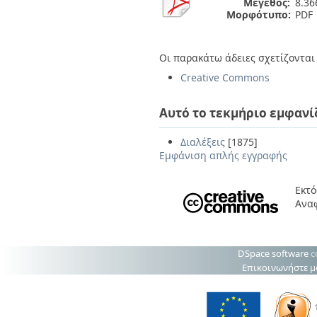
Μέγεθος:
8.3
Μορφότυπο:
PDF
Οι παρακάτω άδειες σχετίζονται 
Creative Commons
Αυτό το τεκμήριο εμφανί
Διαλέξεις
[1875]
Εμφάνιση απλής εγγραφής
Εκτό
Ανα
DSpace software
c
Επικοινωνήστε μ