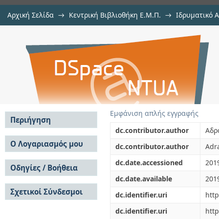
Αρχική Σελίδα
→
Κεντρική Βιβλιοθήκη Ε.Μ.Π.
→
Ιδρυματικό 
Προσεγγίζοντας τις βραχυχρόνιε
Εμφάνιση Τεκμηρίου
Αποθετήριο DSpace/Manakin
χώρο: το παράδειγμα της Αργολίδ
Εμφάνιση απλής εγγραφής
Περιήγηση
dc.contributor.author
Αδρ
Σε όλο το DSpace
Ο Λογαριασμός μου
dc.contributor.author
Adra
Κοινότητες & Συλλογές
Σύνδεση
dc.date.accessioned
201
Ανά Ημερομηνία
Οδηγίες / Βοήθεια
Εγγραφή
Έκδοσης
dc.date.available
201
Οδηγίες Υποβολής
Συγγραφείς
Σχετικοί Σύνδεσμοι
Οδηγίες Χρήσης ΙΑ
Τίτλοι
dc.identifier.uri
htt
Συχνές Ερωτήσεις
Θέματα
dc.identifier.uri
http
Οδηγίες Υποβολής -
Αυτή η Συλλογή