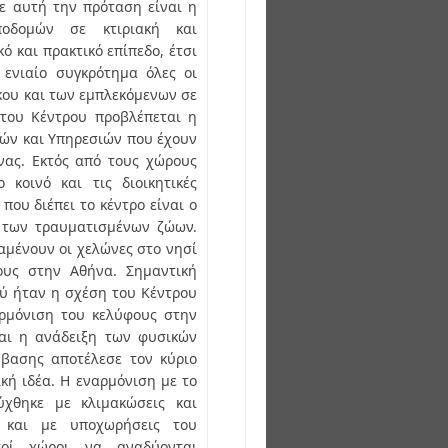
ε αυτή την πρόταση είναι η
οδομών σε κτιριακή και
ό και πρακτικό επίπεδο, έτσι
 ενιαίο συγκρότημα όλες οι
κου και των εμπλεκόμενων σε
 του Κέντρου προβλέπεται η
μών και Υπηρεσιών που έχουν
νας. Εκτός από τους χώρους
 κοινό και τις διοικητικές
που διέπει το κέντρο είναι ο
 των τραυματισμένων ζώων.
αμένουν οι χελώνες στο νησί
ους στην Αθήνα. Σημαντική
ύ ήταν η σχέση του Κέντρου
αρμόνιση του κελύφους στην
και η ανάδειξη των φυσικών
βασης αποτέλεσε τον κύριο
κή ιδέα. Η εναρμόνιση με το
ύχθηκε με κλιμακώσεις και
 και με υποχωρήσεις του
τοί χώροι να αναδύονται