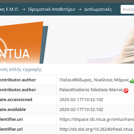
κη Ε.Μ.Π.
→
Ιδρυματικό Αποθετήριο
→
Διπλωματικές
έντρο Ενημέρωσης και Περίθαλ
etta στον κόλπο του Λαγανά Ζακύν
ιση απλής εγγραφής
ontributor.author
Παλαιοθόδωρος, Νικόλαος-Μάριος
ontributor.author
Palaiothodoros Nikolaos-Marios
ate.accessioned
2020-02-17T10:32:10Z
ate.available
2020-02-17T10:32:10Z
dentifier.uri
https://dspace.lib.ntua.gr/xmlui/ha
dentifier.uri
http://dx.doi.org/10.26240/heal.ntua