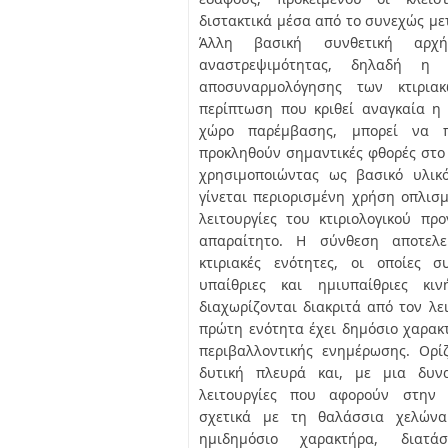
διστακτικά μέσα από το συνεχώς μ
Άλλη βασική συνθετική αρχ
αναστρεψιμότητας, δηλαδή η 
αποσυναρμολόγησης των κτιριακ
περίπτωση που κριθεί αναγκαία η
χώρο παρέμβασης, μπορεί να π
προκληθούν σημαντικές φθορές στο
χρησιμοποιώντας ως βασικό υλικ
γίνεται περιορισμένη χρήση οπλισ
λειτουργίες του κτιριολογικού π
απαραίτητο. Η σύνθεση αποτελε
κτιριακές ενότητες, οι οποίες 
υπαίθριες και ημιυπαίθριες κιν
διαχωρίζονται διακριτά από τον λε
πρώτη ενότητα έχει δημόσιο χαρακτ
περιβαλλοντικής ενημέρωσης. Ορί
δυτική πλευρά και, με μια δυν
λειτουργίες που αφορούν στην 
σχετικά με τη θαλάσσια χελώνα
ημιδημόσιο χαρακτήρα, διατ