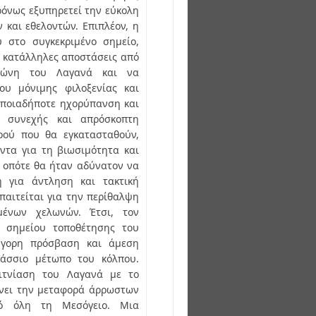
ρόνως εξυπηρετεί την εύκολη
 και εθελοντών. Επιπλέον, η
 στο συγκεκριμένο σημείο,
ι κατάλληλες αποστάσεις από
 ζώνη του Λαγανά και να
υ μόνιμης φιλοξενίας και
ποιαδήποτε ηχορύπανση και
 συνεχής και απρόσκοπτη
ρού που θα εγκατασταθούν,
ντα για τη βιωσιμότητα και
, οπότε θα ήταν αδύνατον να
 για άντληση και τακτική
αιτείται για την περίθαλψη
μένων χελωνών. Έτσι, τον
υ σημείου τοποθέτησης του
ήγορη πρόσβαση και άμεση
άσσιο μέτωπο του κόλπου.
ειτνίαση του Λαγανά με το
λύνει την μεταφορά άρρωστων
ό όλη τη Μεσόγειο. Μια