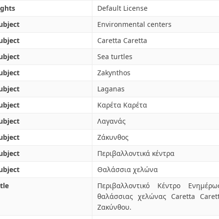
ights
Default License
ubject
Environmental centers
ubject
Caretta Caretta
ubject
Sea turtles
ubject
Zakynthos
ubject
Laganas
ubject
Καρέτα Καρέτα
ubject
Λαγανάς
ubject
Ζάκυνθος
ubject
Περιβαλλοντικά κέντρα
ubject
Θαλάσσια χελώνα
tle
Περιβαλλοντικό Κέντρο Ενημέρ
θαλάσσιας χελώνας Caretta Care
Ζακύνθου.