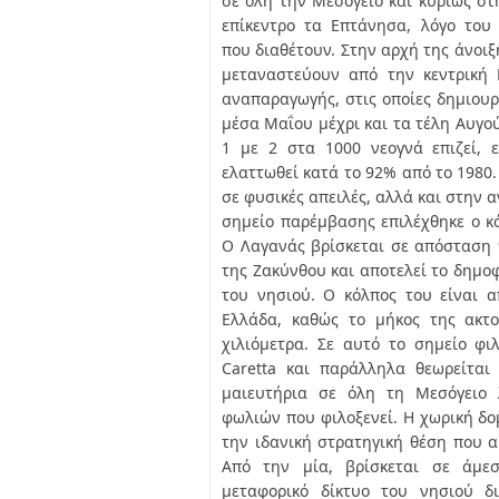
σε όλη την Μεσόγειο και κυρίως στ
επίκεντρο τα Επτάνησα, λόγο του
που διαθέτουν. Στην αρχή της άνοιξη
μεταναστεύουν από την κεντρική 
αναπαραγωγής, στις οποίες δημιουρ
μέσα Μαΐου μέχρι και τα τέλη Αυγο
1 με 2 στα 1000 νεογνά επιζεί, 
ελαττωθεί κατά το 92% από το 1980.
σε φυσικές απειλές, αλλά και στην 
σημείο παρέμβασης επιλέχθηκε ο κ
Ο Λαγανάς βρίσκεται σε απόσταση 
της Ζακύνθου και αποτελεί το δημοφ
του νησιού. Ο κόλπος του είναι 
Ελλάδα, καθώς το μήκος της ακτο
χιλιόμετρα. Σε αυτό το σημείο φι
Caretta και παράλληλα θεωρείται
μαιευτήρια σε όλη τη Μεσόγειο 
φωλιών που φιλοξενεί. Η χωρική δο
την ιδανική στρατηγική θέση που αρ
Από την μία, βρίσκεται σε άμε
μεταφορικό δίκτυο του νησιού δι