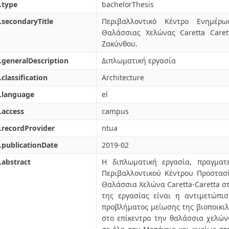
.type
bachelorThesis
.secondaryTitle
Περιβαλλοντικό Κέντρο Ενημέρ
Θαλάσσιας Χελώνας Caretta Care
Ζακύνθου.
.generalDescription
Διπλωματική εργασία
.classification
Architecture
.language
el
.access
campus
.recordProvider
ntua
.publicationDate
2019-02
.abstract
Η διπλωματική εργασία, πραγματ
Περιβαλλοντικού Κέντρου Προστασ
Θαλάσσια Χελώνα Caretta-Caretta στ
της εργασίας είναι η αντιμετώπι
προβλήματος μείωσης της βιοποικιλ
στο επίκεντρο την θαλάσσια χελώνα.