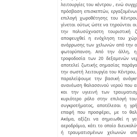
λειτουργίες του κέντρου , ενώ συγχ
πρόσβαση επισκεπτών, εργαζομένων
επιλογή χωροθέτησης του Κέντρου
γίνεται ούτως ώστε να τηρούνται ο
την πολυσύχναστη τουριστική
αποφευχθεί η ενόχληση του χώρο
ανάρρωσης των χελωνών από την ο
φωτορύπανση. Από την άλλη, η
τροφοδοσία των 20 δεξαμενών νε
αποτελεί ζωτικής σημασίας παράγο
την σωστή λειτουργία του Κέντρου
παραλείψουμε την βασική ανάγκη
ανανέωση θαλασσινού νερού που απ
και την υγιεινή των τραυματισ
κυριότερο ρόλο στην επιλογή το
συγκροτήματος, αποτέλεσαι η γρ
επαφή που προσφέρει, με το θαλ
Ακόμα, αξίζει να σημειωθεί η γ
αεροδρόμιο, κάτι το οποίο διευκο
ή τραυματισμένων χελωνών απ