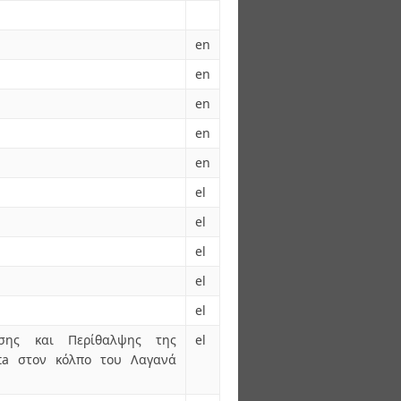
en
en
en
en
en
el
el
el
el
el
ωσης και Περίθαλψης της
el
tta στον κόλπο του Λαγανά