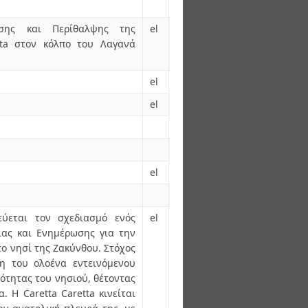
ωσης και Περίθαλψης της
el
tta στον κόλπο του Λαγανά
el
el
el
εύεται τον σχεδιασμό ενός
el
ίας και Ενημέρωσης για την
ο νησί της Ζακύνθου. Στόχος
ση του ολοένα εντεινόμενου
ότητας του νησιού, θέτοντας
 Η Caretta Caretta κινείται