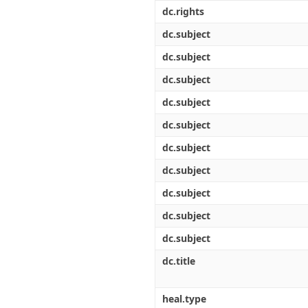
Διπλωματικές Εργασίες
dc.rights
Πολιτικές Πρόσβασης
Ανά Ημερομηνία
Έκδοσης
dc.subject
Συγγραφείς
dc.subject
Τίτλοι
Θέματα
dc.subject
dc.subject
dc.subject
dc.subject
dc.subject
dc.subject
dc.subject
dc.subject
dc.title
heal.type