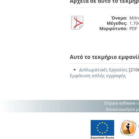
Αρχεία σε αυτό το τεκμήρ
Όνομα:
Mitr
Μέγεθος:
1.7
Μορφότυπο:
PDF
Αυτό το τεκμήριο εμφανί
Διπλωματικές Εργασίες
[210
Εμφάνιση απλής εγγραφής
DSpace software
c
Επικοινωνήστε μ