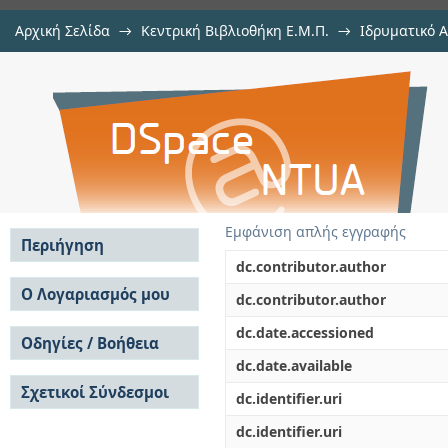
Αρχική Σελίδα
→
Κεντρική Βιβλιοθήκη Ε.Μ.Π.
→
Ιδρυματικό 
Ανίχνευση επιθέσεων DDoS σε 
Εργασίες
→
Εμφάνιση Τεκμηρίου
Αποθετήριο DSpace/Manakin
δεδομένων μέσω της γλώσσας P4
Εμφάνιση απλής εγγραφής
Περιήγηση
dc.contributor.author
Σε όλο το DSpace
Ο Λογαριασμός μου
dc.contributor.author
Κοινότητες & Συλλογές
Σύνδεση
dc.date.accessioned
Ανά Ημερομηνία
Οδηγίες / Βοήθεια
Εγγραφή
Έκδοσης
dc.date.available
Οδηγίες Υποβολής
Συγγραφείς
Σχετικοί Σύνδεσμοι
Οδηγίες Χρήσης ΙΑ
Τίτλοι
dc.identifier.uri
Συχνές Ερωτήσεις
Θέματα
dc.identifier.uri
Οδηγίες Υποβολής -
Αυτή η Συλλογή