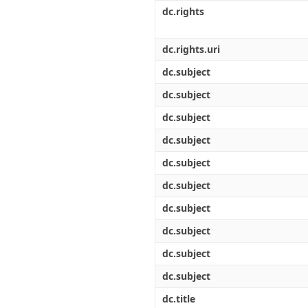
Διπλωματικές Εργασίες
dc.rights
Πολιτικές Πρόσβασης
Ανά Ημερομηνία
Έκδοσης
Συγγραφείς
dc.rights.uri
Τίτλοι
dc.subject
Θέματα
dc.subject
dc.subject
dc.subject
dc.subject
dc.subject
dc.subject
dc.subject
dc.subject
dc.subject
dc.title