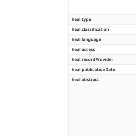
heal.type
heal.classification
heal.language
heal.access
heal.recordProvider
heal.publicationDate
heal.abstract