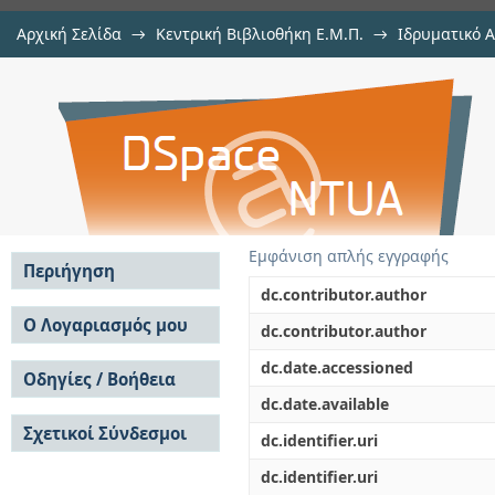
Αρχική Σελίδα
→
Κεντρική Βιβλιοθήκη Ε.Μ.Π.
→
Ιδρυματικό 
Ανάπτυξη δομών ψύξης επεξε
Εργασίες
→
Εμφάνιση Τεκμηρίου
Αποθετήριο DSpace/Manakin
ενισχυμένη θερμική αγωγιμότητα
Εμφάνιση απλής εγγραφής
Περιήγηση
dc.contributor.author
Σε όλο το DSpace
Ο Λογαριασμός μου
dc.contributor.author
Κοινότητες & Συλλογές
Σύνδεση
dc.date.accessioned
Ανά Ημερομηνία
Οδηγίες / Βοήθεια
Εγγραφή
Έκδοσης
dc.date.available
Οδηγίες Υποβολής
Συγγραφείς
Σχετικοί Σύνδεσμοι
Οδηγίες Χρήσης ΙΑ
Τίτλοι
dc.identifier.uri
Συχνές Ερωτήσεις
Θέματα
dc.identifier.uri
Οδηγίες Υποβολής -
Αυτή η Συλλογή