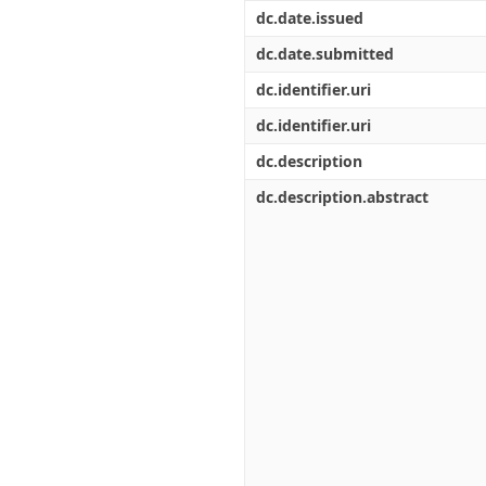
Διπλωματικές Εργασίες
dc.date.issued
Πολιτικές Πρόσβασης
Ανά Ημερομηνία
Έκδοσης
dc.date.submitted
Συγγραφείς
dc.identifier.uri
Τίτλοι
Θέματα
dc.identifier.uri
dc.description
dc.description.abstract