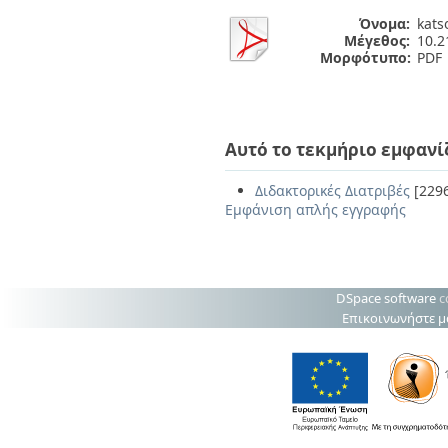
Όνομα:
kat
Μέγεθος:
10.
Μορφότυπο:
PDF
Αυτό το τεκμήριο εμφανί
Διδακτορικές Διατριβές
[229
Εμφάνιση απλής εγγραφής
DSpace software
c
Επικοινωνήστε μ