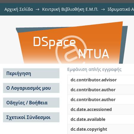
Αρχική Σελίδα
→
Κεντρική Βιβλιοθήκη Ε.Μ.Π.
→
Ιδρυματικό 
Επεξεργασία υγρών αποβλήτων μ
Διατριβές
→
Εμφάνιση Τεκμηρίου
Αποθετήριο DSpace/Manakin
Εμφάνιση απλής εγγραφής
Περιήγηση
dc.contributor.advisor
Σε όλο το DSpace
Ο Λογαριασμός μου
dc.contributor.author
Κοινότητες & Συλλογές
Σύνδεση
dc.contributor.author
Ανά Ημερομηνία
Οδηγίες / Βοήθεια
Εγγραφή
Έκδοσης
dc.date.accessioned
Οδηγίες Υποβολής
Συγγραφείς
Σχετικοί Σύνδεσμοι
Οδηγίες Χρήσης ΙΑ
Τίτλοι
dc.date.available
Συχνές Ερωτήσεις
Θέματα
dc.date.copyright
Οδηγίες Υποβολής -
Αυτή η Συλλογή