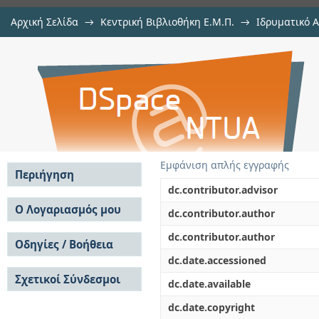
Αρχική Σελίδα
→
Κεντρική Βιβλιοθήκη Ε.Μ.Π.
→
Ιδρυματικό 
Διέλαση τριμεταλλικών ράβδων: 
Εργασίες
→
Εμφάνιση Τεκμηρίου
Αποθετήριο DSpace/Manakin
προσομοίωση
Εμφάνιση απλής εγγραφής
Περιήγηση
dc.contributor.advisor
Σε όλο το DSpace
Ο Λογαριασμός μου
dc.contributor.author
Κοινότητες & Συλλογές
Σύνδεση
dc.contributor.author
Ανά Ημερομηνία
Οδηγίες / Βοήθεια
Εγγραφή
Έκδοσης
dc.date.accessioned
Οδηγίες Υποβολής
Συγγραφείς
Σχετικοί Σύνδεσμοι
Οδηγίες Χρήσης ΙΑ
Τίτλοι
dc.date.available
Συχνές Ερωτήσεις
Θέματα
dc.date.copyright
Οδηγίες Υποβολής -
Αυτή η Συλλογή