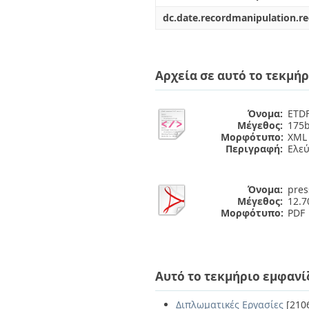
dc.date.recordmanipulation.r
Αρχεία σε αυτό το τεκμήρ
Όνομα:
ETDF
Μέγεθος:
175b
Μορφότυπο:
XML
Περιγραφή:
Ελε
Όνομα:
pres
Μέγεθος:
12.
Μορφότυπο:
PDF
Αυτό το τεκμήριο εμφανί
Διπλωματικές Εργασίες
[210