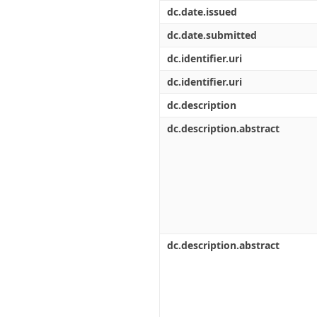
Διπλωματικές Εργασίες
dc.date.issued
Πολιτικές Πρόσβασης
Ανά Ημερομηνία
Έκδοσης
dc.date.submitted
Συγγραφείς
dc.identifier.uri
Τίτλοι
Θέματα
dc.identifier.uri
dc.description
dc.description.abstract
dc.description.abstract