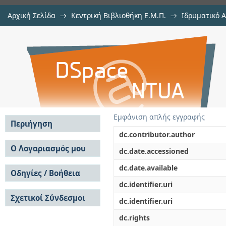
Αρχική Σελίδα
→
Κεντρική Βιβλιοθήκη Ε.Μ.Π.
→
Ιδρυματικό 
Εταιρική Κοινωνική Ευθύνη στην 
Εργασίες
→
Εμφάνιση Τεκμηρίου
Αποθετήριο DSpace/Manakin
Εμφάνιση απλής εγγραφής
Περιήγηση
dc.contributor.author
Σε όλο το DSpace
Ο Λογαριασμός μου
dc.date.accessioned
Κοινότητες & Συλλογές
Σύνδεση
dc.date.available
Ανά Ημερομηνία
Οδηγίες / Βοήθεια
Εγγραφή
Έκδοσης
dc.identifier.uri
Οδηγίες Υποβολής
Συγγραφείς
Σχετικοί Σύνδεσμοι
Οδηγίες Χρήσης ΙΑ
Τίτλοι
dc.identifier.uri
Συχνές Ερωτήσεις
Θέματα
dc.rights
Οδηγίες Υποβολής -
Αυτή η Συλλογή