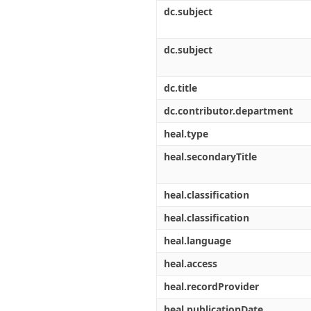
Διπλωματικές Εργασίες
dc.subject
Πολιτικές Πρόσβασης
Ανά Ημερομηνία
Έκδοσης
Συγγραφείς
dc.subject
Τίτλοι
Θέματα
dc.title
dc.contributor.department
heal.type
heal.secondaryTitle
heal.classification
heal.classification
heal.language
heal.access
heal.recordProvider
heal.publicationDate