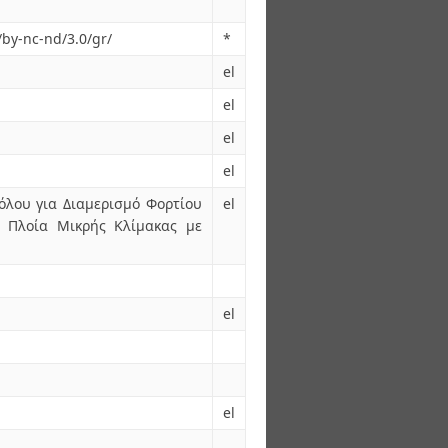
/by-nc-nd/3.0/gr/
*
el
el
el
el
όλου για Διαμερισμό Φορτίου
el
ε Πλοία Μικρής Κλίμακας με
el
el