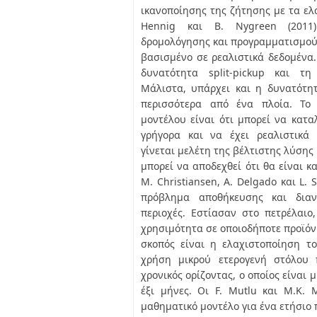
ικανοποίησης της ζήτησης με τα ελ
Hennig και B. Nygreen (2011
δρομολόγησης και προγραμματισμού 
βασισμένο σε ρεαλιστικά δεδομένα.
δυνατότητα split-pickup και τη 
Μάλιστα, υπάρχει και η δυνατότη
περισσότερα από ένα πλοία. Το 
μοντέλου είναι ότι μπορεί να κατα
γρήγορα και να έχει ρεαλιστικά
γίνεται μελέτη της βέλτιστης λύσης
μπορεί να αποδεχθεί ότι θα είναι κα
M. Christiansen, A. Delgado και L. 
πρόβλημα αποθήκευσης και διαν
περιοχές. Εστίασαν στο πετρέλαιο
χρησιμότητα σε οποιοδήποτε προϊόν
σκοπός είναι η ελαχιστοποίηση το
χρήση μικρού ετερογενή στόλου 
χρονικός ορίζοντας, ο οποίος είναι 
έξι μήνες. Οι F. Mutlu και M.K. 
μαθηματικό μοντέλο για ένα ετήσιο