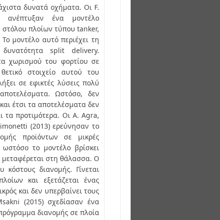
άχιστα δυνατά οχήματα. Οι F.
) ανέπτυξαν ένα μοντέλο
στόλου πλοίων τύπου tanker,
 Το μοντέλο αυτό περιέχει τη
δυνατότητα split delivery.
τα χωρισμού του φορτίου σε
θετικό στοιχείο αυτού του
λήξει σε εφικτές λύσεις πολύ
 αποτελέσματα. Ωστόσο, δεν
 και έτσι τα αποτελέσματα δεν
ι τα προτιμότερα. Οι A. Agra,
Simonetti (2013) ερεύνησαν το
ομής προϊόντων σε μικρές
, ωστόσο το μοντέλο βρίσκει
 μεταφέρεται στη θάλασσα. Ο
υ κόστους διανομής. Γίνεται
πλοίων και εξετάζεται ένας
μικρός και δεν υπερβαίνει τους
Msakni (2015) σχεδίασαν ένα
 πρόγραμμα διανομής σε πλοία