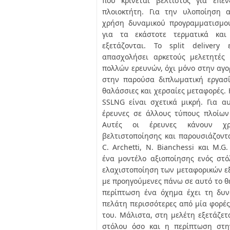
που κρίνεται βέλτιστος για επ
πλοιοκτήτη. Για την υλοποίηση 
χρήση δυναμικού προγραμματισμού
για τα εκάστοτε τερματικά κα
εξετάζονται. Το split deliver
απασχολήσει αρκετούς μελετητές 
πολλών ερευνών, όχι μόνο στην αγο
στην παρούσα διπλωματική εργασία
θαλάσσιες και χερσαίες μεταφορές. 
SSLNG είναι σχετικά μικρή. Για α
έρευνες σε άλλους τύπους πλοίων 
Αυτές οι έρευνες κάνουν χ
βελτιστοποίησης και παρουσιάζοντ
C. Archetti, N. Bianchessi και M.G
ένα μοντέλο αξιοποίησης ενός στ
ελαχιστοποίηση των μεταφορικών εξ
με προηγούμενες πάνω σε αυτό το θέ
περίπτωση ένα όχημα έχει τη δυν
πελάτη περισσότερες από μία φορές
του. Μάλιστα, στη μελέτη εξετάζετ
στόλου όσο και η περίπτωση στη