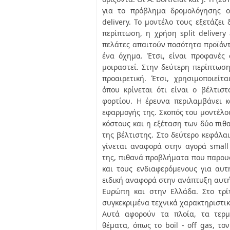
για το πρόβλημα δρομολόγησης ο
delivery. Το μοντέλο τους εξετάζει
περίπτωση, η χρήση split delivery
πελάτες απαιτούν ποσότητα προϊόντο
ένα όχημα. Έτσι, είναι προφανές 
μοιραστεί. Στην δεύτερη περίπτωση,
προαιρετική. Έτσι, χρησιμοποιείτ
όπου κρίνεται ότι είναι ο βέλτισ
φορτίου. Η έρευνα περιλαμβάνει κ
εφαρμογής της. Σκοπός του μοντέλο
κόστους και η εξέταση των δύο πιθ
της βέλτιστης. Στο δεύτερο κεφάλα
γίνεται αναφορά στην αγορά small
της, πιθανά προβλήματα που παρου
και τους ενδιαφερόμενους για αυτή
ειδική αναφορά στην ανάπτυξη αυτή
Ευρώπη και στην Ελλάδα. Στο τρί
συγκεκριμένα τεχνικά χαρακτηριστικ
Αυτά αφορούν τα πλοία, τα τερμ
θέματα, όπως το boil - off gas, τ