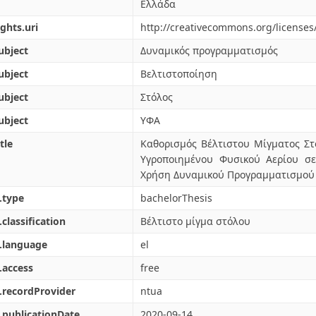
Ελλάδα
ights.uri
http://creativecommons.org/licenses
ubject
Δυναμικός προγραμματισμός
ubject
Βελτιστοποίηση
ubject
Στόλος
ubject
ΥΦΑ
tle
Καθορισμός Βέλτιστου Μίγματος Στ
Υγροποιημένου Φυσικού Αερίου σ
Χρήση Δυναμικού Προγραμματισμού
.type
bachelorThesis
.classification
Βέλτιστο μίγμα στόλου
.language
el
.access
free
.recordProvider
ntua
.publicationDate
2020-09-14