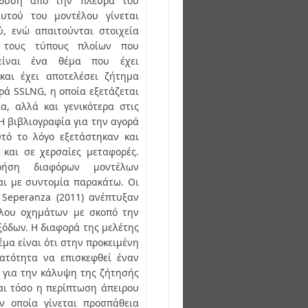
ένδυση από την πλευρά του
αυτού του μοντέλου γίνεται
, ενώ απαιτούνται στοιχεία
ι τους τύπους πλοίων που
y είναι ένα θέμα που έχει
και έχει αποτελέσει ζήτημα
ρά SSLNG, η οποία εξετάζεται
, αλλά και γενικότερα στις
Η βιβλιογραφία για την αγορά
υτό το λόγο εξετάστηκαν και
και σε χερσαίες μεταφορές.
ρήση διαφόρων μοντέλων
αι με συντομία παρακάτω. Οι
. Seperanza (2011) ανέπτυξαν
όλου οχημάτων με σκοπό την
όδων. Η διαφορά της μελέτης
μα είναι ότι στην προκειμένη
ατότητα να επισκεφθεί έναν
 για την κάλυψη της ζήτησής
αι τόσο η περίπτωση άπειρου
ν οποία γίνεται προσπάθεια