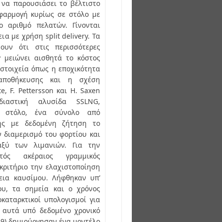
 να παρουσιάσει το βέλτιστο
φαρμογή κυρίως σε στόλο με
ο αριθμό πελατών. Γίνονται
ια με χρήση split delivery. Τα
ουν ότι στις περισσότερες
y μειώνει αισθητά το κόστος
 στοιχεία όπως η εποχικότητα
αποθήκευσης και η σχέση
e, F. Pettersson και H. Saxen
διαστική αλυσίδα SSLNG,
ή στόλο, ένα σύνολο από
γής με δεδομένη ζήτηση το
 διαμερισμό του φορτίου και
αξύ των λιμανιών. Για την
τός ακέραιος γραμμικός
κριτήριο την ελαχιστοποίηση
εια καυσίμου. Λήφθηκαν υπ’
ου, τα σημεία και ο χρόνος
καταρκτικοί υπολογισμοί για
 αυτά υπό δεδομένο χρονικό
(2019) δημιούργησαν ένα μοντέλο