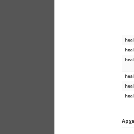
hea
hea
heal
heal
hea
heal
Αρχε