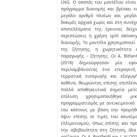
LNG. Ο σκοπός του μοντέλου είναι
πρόγραμμα διανομής και βρίσκει ε
μεγάλο αριθμό πλοίων και μεγάλ
δοκιμές αρχικά χωρίς και στη συνέχε
αποτελέσματα της έρευνας δείχν
περιπτώσεις η χρήση split deliver
διανομής. Το μοντέλο χρησιμοποιεί
της ζήτησης, η χωρητικότητα 
παραγωγής – ζήτησης. Οι A. Bittant
(2018) δημιούργησαν μία εφο
περιλαμβάνοντας ένα ετερογεν
τερματικά εισαγωγής και εξαγω
καθένα, θεωρώντας επίσης επιπλέον
πολλά αποθηκευτικά σημεία μετ
επίλυση χρησιμοποιήθηκε μικ
προγραμματισμός με αντικειμενικό 
του κόστους με βάση την προμήθ
όψιν επίσης οι τιμές του καυσίμ
ελλιμενισμού, όπως επίσης και προ
την αβεβαιότητα στη ζήτηση, όλα
ορίζοντα. Οι A. Bortfeldt και J. Yi 