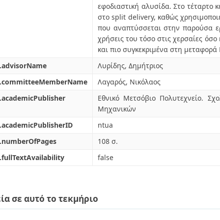
εφοδιαστική αλυσίδα. Στο τέταρτο κ
στο split delivery, καθώς χρησιμοπο
που αναπτύσσεται στην παρούσα ερ
χρήσεις του τόσο στις χερσαίες όσο
και πιο συγκεκριμένα στη μεταφορά
l.advisorName
Λυρίδης, Δημήτριος
l.committeeMemberName
Λαγαρός, Νικόλαος
.academicPublisher
Εθνικό Μετσόβιο Πολυτεχνείο. Σ
Μηχανικών
.academicPublisherID
ntua
l.numberOfPages
108 σ.
.fullTextAvailability
false
ία σε αυτό το τεκμήριο