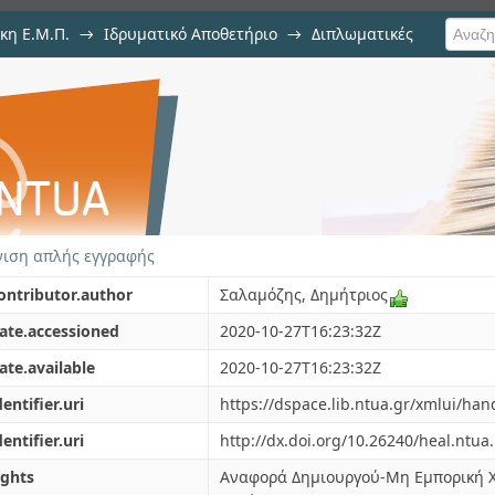
κη Ε.Μ.Π.
→
Ιδρυματικό Αποθετήριο
→
Διπλωματικές
στου Μίγματος Στόλου για Δ
σικού Αερίου σε Πλοία Μικρής 
ματισμού
ιση απλής εγγραφής
ontributor.author
Σαλαμόζης, Δημήτριος
ate.accessioned
2020-10-27T16:23:32Z
ate.available
2020-10-27T16:23:32Z
dentifier.uri
https://dspace.lib.ntua.gr/xmlui/ha
dentifier.uri
http://dx.doi.org/10.26240/heal.ntua
ights
Αναφορά Δημιουργού-Μη Εμπορική Χ