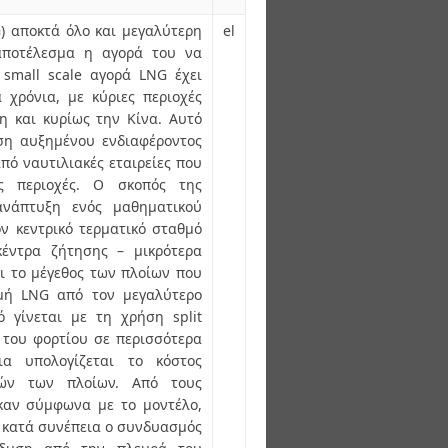
) αποκτά όλο και μεγαλύτερη
el
αποτέλεσμα η αγορά του να
small scale αγορά LNG έχει
 χρόνια, με κύριες περιοχές
η και κυρίως την Κίνα. Αυτό
ση αυξημένου ενδιαφέροντος
πό ναυτιλιακές εταιρείες που
ις περιοχές. Ο σκοπός της
ανάπτυξη ενός μαθηματικού
ν κεντρικό τερματικό σταθμό
κέντρα ζήτησης – μικρότερα
αι το μέγεθος των πλοίων που
ομή LNG από τον μεγαλύτερο
ό γίνεται με τη χρήση split
ό του φορτίου σε περισσότερα
ια υπολογίζεται το κόστος
τών των πλοίων. Από τους
καν σύμφωνα με το μοντέλο,
ι κατά συνέπεια ο συνδυασμός