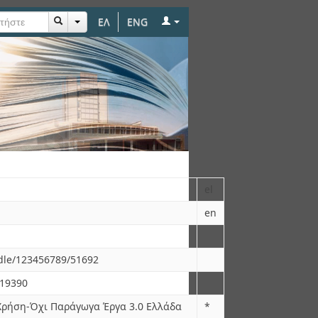
ΕΛ
ENG
 & Αξιολόγηση των
el
en
ndle/123456789/51692
.19390
ρήση-Όχι Παράγωγα Έργα 3.0 Ελλάδα
*