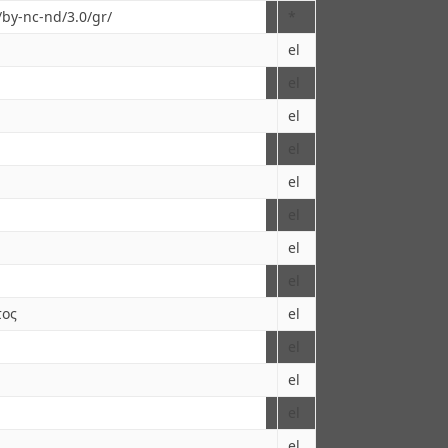
/by-nc-nd/3.0/gr/
*
el
el
el
el
el
el
el
el
τος
el
el
el
el
el