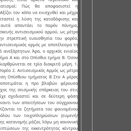
ματισμοί: Πώς θα αποφασιστεί η
ξίζει τον κόπο να ενισχυθεί και μέχρι
εταστεί η λύση της καταδάφισης και
 αυτά απαντάει το παρόν πόνημα,
σκευής αντισεισμικού αρμού, ως μέτρο
ην στρεπτική ευαισθησία του φορέα.
 αντισεισμικός αρμός με αποτέλεσμα τη
ά ανεξάρτητων. Άρα, ο αρχικός ενιαίος
ήμα Α και στο Οπίσθιο τμήμα Β. Όσον
ιαρθρώνεται σε τρία διακριτά μέρη. 1.
ορέα 2. Αντισεισμικός Αρμός ως μέτρο
υση Οπίσθιου τμήματος Β Στο Α μέρος
ι αποτιμάται η προ βλαβών φέρουσα
γχος της σεισμικής επάρκειας του στις
ίχε σχεδιαστεί και σε δεύτερη φάση
 έναντι των απαιτήσεων του σύγχρονου
γίζονται τα ζητήματα του φαινομένου
ρόλου των τοιχοπληρώσεων (ευμενή/
φης κατανομής μάζας λόγω μη κανονική
ιπτώσεων της εκκεντρότητας κέντρου