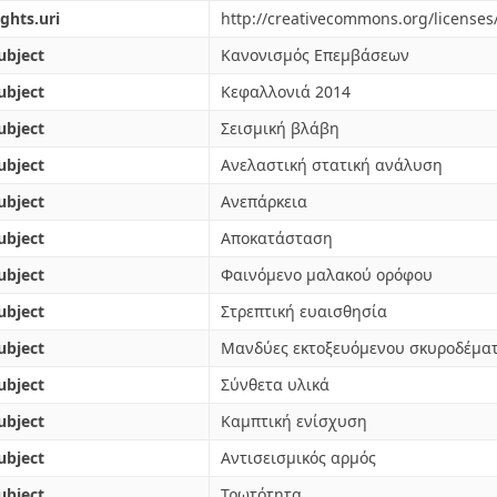
ights.uri
http://creativecommons.org/licenses
ubject
Κανονισμός Επεμβάσεων
ubject
Κεφαλλονιά 2014
ubject
Σεισμική βλάβη
ubject
Ανελαστική στατική ανάλυση
ubject
Ανεπάρκεια
ubject
Αποκατάσταση
ubject
Φαινόμενο μαλακού ορόφου
ubject
Στρεπτική ευαισθησία
ubject
Μανδύες εκτοξευόμενου σκυροδέμα
ubject
Σύνθετα υλικά
ubject
Καμπτική ενίσχυση
ubject
Αντισεισμικός αρμός
ubject
Τρωτότητα