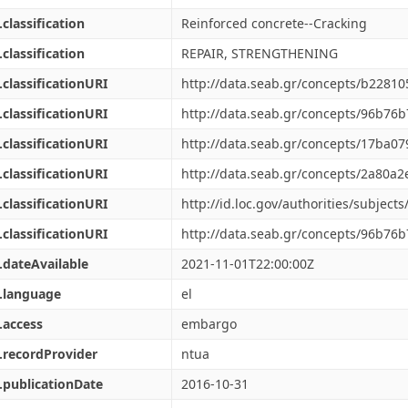
.classification
Reinforced concrete--Cracking
.classification
REPAIR, STRENGTHENING
.classificationURI
http://data.seab.gr/concepts/b228
.classificationURI
http://data.seab.gr/concepts/96b7
.classificationURI
http://data.seab.gr/concepts/17ba
.classificationURI
http://data.seab.gr/concepts/2a80
.classificationURI
http://id.loc.gov/authorities/subjec
.classificationURI
http://data.seab.gr/concepts/96b7
.dateAvailable
2021-11-01T22:00:00Z
.language
el
.access
embargo
.recordProvider
ntua
.publicationDate
2016-10-31