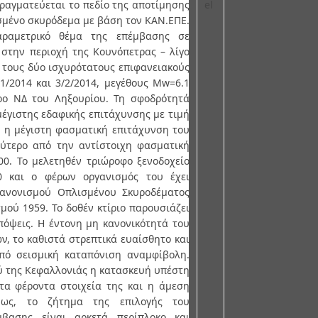
ραγματεύεται το πεδίο της αποτίμησης
el
μένο σκυρόδεμα με βάση τον ΚΑΝ.ΕΠΕ.
αραμετρικό θέμα της επέμβασης σε
, στην περιοχή της Κουνόπετρας – λίγο
 τους δύο ισχυρότατους επιφανειακούς
1/2014 και 3/2/2014, μεγέθους Μw=6.1
τρο ΝΔ του Ληξουρίου. Τη σφοδρότητά
μέγιστης εδαφικής επιτάχυνσης με τιμή
ι η μέγιστη φασματική επιτάχυνση του
λύτερο από την αντίστοιχη φασματική
0. Το μελετηθέν τριώροφο ξενοδοχείο
70 και ο φέρων οργανισμός του έχει
 Κανονισμού Οπλισμένου Σκυροδέματος
μού 1959. Το δοθέν κτίριο παρουσιάζει
πόψεις. Η έντονη μη κανονικότητά του
, το καθιστά στρεπτικά ευαίσθητο και
πό σεισμική καταπόνιση αναμφίβολη.
ύ της Κεφαλλονιάς η κατασκευή υπέστη
τα φέροντα στοιχεία της και η άμεση
μως, το ζήτημα της επιλογής του
μβασης είναι αρκετά περίπλοκο και