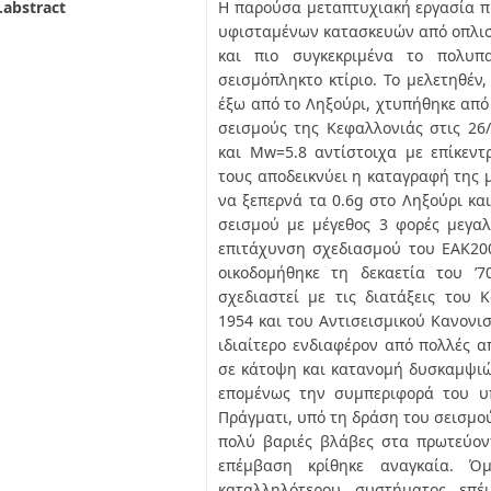
.abstract
Η παρούσα μεταπτυχιακή εργασία π
υφισταμένων κατασκευών από οπλισ
και πιο συγκεκριμένα το πολυπ
σεισμόπληκτο κτίριο. Το μελετηθέν
έξω από το Ληξούρι, χτυπήθηκε από
σεισμούς της Κεφαλλονιάς στις 26/
και Μw=5.8 αντίστοιχα με επίκεν
τους αποδεικνύει η καταγραφή της 
να ξεπερνά τα 0.6g στο Ληξούρι κα
σεισμού με μέγεθος 3 φορές μεγα
επιτάχυνση σχεδιασμού του ΕΑΚ200
οικοδομήθηκε τη δεκαετία του ’
σχεδιαστεί με τις διατάξεις του
1954 και του Αντισεισμικού Κανονισ
ιδιαίτερο ενδιαφέρον από πολλές α
σε κάτοψη και κατανομή δυσκαμψιών
επομένως την συμπεριφορά του υ
Πράγματι, υπό τη δράση του σεισμο
πολύ βαριές βλάβες στα πρωτεύον
επέμβαση κρίθηκε αναγκαία. Ό
καταλληλότερου συστήματος επέ