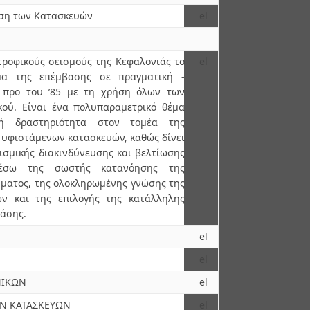
υση των Κατασκευών
el
τροφικούς σεισμούς της Κεφαλονιάς το
el
ημα της επέμβασης σε πραγματική -
 προ του ’85 με τη χρήση όλων των
ού. Είναι ένα πολυπαραμετρικό θέμα
κή δραστηριότητα στον τομέα της
 υφιστάμενων κατασκευών, καθώς δίνει
εισμικής διακινδύνευσης και βελτίωσης
 μέσω της σωστής κατανόησης της
ματος, της ολοκληρωμένης γνώσης της
ών και της επιλογής της κατάλληλης
βάσης.
el
el
ΝΙΚΩΝ
el
ΩΝ ΚΑΤΑΣΚΕΥΩΝ
el