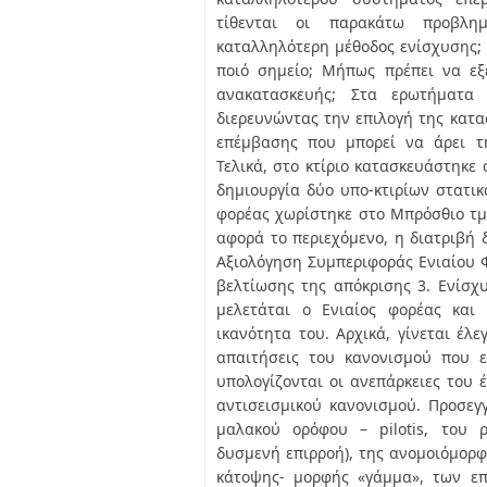
τίθενται οι παρακάτω προβλη
καταλληλότερη μέθοδος ενίσχυσης; Α
ποιό σημείο; Μήπως πρέπει να εξ
ανακατασκευής; Στα ερωτήματα
διερευνώντας την επιλογή της κατα
επέμβασης που μπορεί να άρει τ
Τελικά, στο κτίριο κατασκευάστηκε
δημιουργία δύο υπο-κτιρίων στατικ
φορέας χωρίστηκε στο Μπρόσθιο τμ
αφορά το περιεχόμενο, η διατριβή δ
Αξιολόγηση Συμπεριφοράς Ενιαίου Φ
βελτίωσης της απόκρισης 3. Ενίσχ
μελετάται ο Ενιαίος φορέας κα
ικανότητα του. Αρχικά, γίνεται έλε
απαιτήσεις του κανονισμού που ε
υπολογίζονται οι ανεπάρκειες του
αντισεισμικού κανονισμού. Προσεγ
μαλακού ορόφου – pilotis, του 
δυσμενή επιρροή), της ανομοιόμορ
κάτοψης- μορφής «γάμμα», των επ