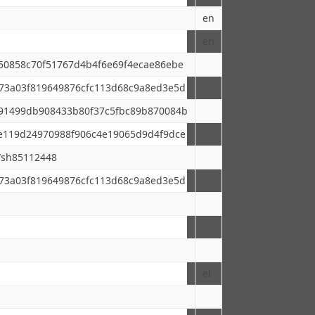
en
en
1050858c70f51767d4b4f6e69f4ecae86ebe
6b73a03f819649876cfc113d68c9a8ed3e5d
0791499db908433b80f37c5fbc89b870084b
a2e119d24970988f906c4e19065d9d4f9dce
ts/sh85112448
6b73a03f819649876cfc113d68c9a8ed3e5d
el