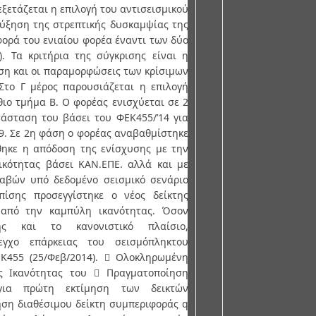
εξετάζεται η επιλογή του αντισεισμικού
αύξηση της στρεπτικής δυσκαμψίας της
φορά του ενιαίου φορέα έναντι των δύο
. Τα κριτήρια της σύγκρισης είναι η
ιση και οι παραμορφώσεις των κρίσιμων
Στο Γ μέρος παρουσιάζεται η επιλογή
ιο τμήμα Β. Ο φορέας ενισχύεται σε 2
τάσταση του βάσει του ΦΕΚ455/’14 για
59. Σε 2η φάση ο φορέας αναβαθμίστηκε
θηκε η απόδοση της ενίσχυσης με την
ικότητας βάσει ΚΑΝ.ΕΠΕ. αλλά και με
αβών υπό δεδομένο σεισμικό σενάριο
πίσης προσεγγίστηκε ο νέος δείκτης
 από την καμπύλη ικανότητας. Όσον
ς και το κανονιστικό πλαίσιο,
εγχο επάρκειας του σεισμόπληκτου
Κ455 (25/Φεβ/2014).  Ολοκληρωμένη
ς Ικανότητας του  Πραγματοποίηση
 για πρώτη εκτίμηση των δεικτών
ηση διαθέσιμου δείκτη συμπεριφοράς q