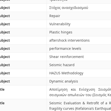
ubject
Στόχος ανασχεδιασμού
ubject
Repair
ubject
Vulnerability
ubject
Plastic hinges
ubject
aftershock interventions
ubject
performance levels
ubject
Shear reinforcement
ubject
Seismic hazard
ubject
HAZUS Methodology
ubject
Dynamic analysis
tle
Αποτίμηση και Ενίσχυση Σεισμό
σεισμικών απωλειών του (Σεισμός Κ
tle
Seismic Evaluation & Retrofit of a 
fragility curves (Kefalonia’s Earthqua