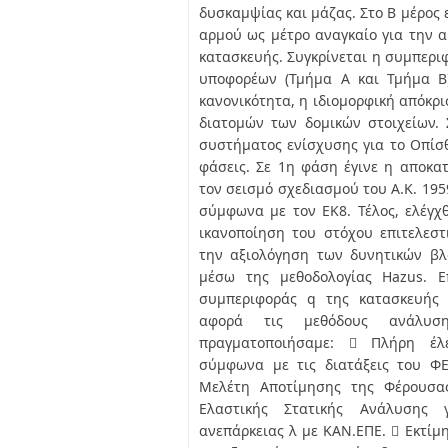
δυσκαμψίας και μάζας. Στο Β μέρος 
αρμού ως μέτρο αναγκαίο για την 
κατασκευής. Συγκρίνεται η συμπερι
υποφορέων (Τμήμα Α και Τμήμα Β)
κανονικότητα, η ιδιομορφική απόκρ
διατομών των δομικών στοιχείων. 
συστήματος ενίσχυσης για το Οπίσθ
φάσεις. Σε 1η φάση έγινε η αποκα
τον σεισμό σχεδιασμού του Α.Κ. 19
σύμφωνα με τον ΕΚ8. Τέλος, ελέγχ
ικανοποίηση του στόχου επιτελεστ
την αξιολόγηση των δυνητικών βλ
μέσω της μεθοδολογίας Hazus. Ε
συμπεριφοράς q της κατασκευής
αφορά τις μεθόδους ανάλυση
πραγματοποιήσαμε:  Πλήρη έλ
σύμφωνα με τις διατάξεις του ΦΕ
Μελέτη Αποτίμησης της Φέρουσα
Ελαστικής Στατικής Ανάλυσης
ανεπάρκειας λ με ΚΑΝ.ΕΠΕ.  Εκτίμ