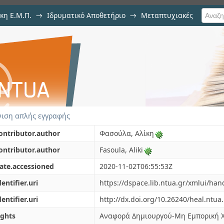
κη Ε.Μ.Π.
→
Ιδρυματικό Αποθετήριο
→
Μεταπτυχιακές
ίσχυση Σεισμόπληκτου κτιρίου
 του (Σεισμός Κεφαλλονιάς 2014)
ιση απλής εγγραφής
ontributor.author
Φασούλα, Αλίκη
ontributor.author
Fasoula, Aliki
ate.accessioned
2020-11-02T06:55:53Z
dentifier.uri
https://dspace.lib.ntua.gr/xmlui/ha
dentifier.uri
http://dx.doi.org/10.26240/heal.ntua
ights
Αναφορά Δημιουργού-Μη Εμπορική Χ