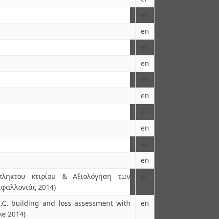
el
en
en
en
en
en
en
en
en
en
πληκτου κτιρίου & Αξιολόγηση των
el
εφαλλονιάς 2014)
R.C. building and loss assessment with
en
ke 2014)