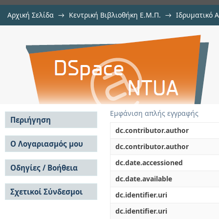
Αρχική Σελίδα
→
Κεντρική Βιβλιοθήκη Ε.Μ.Π.
→
Ιδρυματικό 
Μελέτη μονώροφου βιομηχανικού 
Εργασίες
→
Εμφάνιση Τεκμηρίου
Αποθετήριο DSpace/Manakin
Εμφάνιση απλής εγγραφής
Περιήγηση
dc.contributor.author
Σε όλο το DSpace
Ο Λογαριασμός μου
dc.contributor.author
Κοινότητες & Συλλογές
Σύνδεση
dc.date.accessioned
Ανά Ημερομηνία
Οδηγίες / Βοήθεια
Εγγραφή
Έκδοσης
dc.date.available
Οδηγίες Υποβολής
Συγγραφείς
Σχετικοί Σύνδεσμοι
Οδηγίες Χρήσης ΙΑ
Τίτλοι
dc.identifier.uri
Συχνές Ερωτήσεις
Θέματα
dc.identifier.uri
Οδηγίες Υποβολής -
Αυτή η Συλλογή