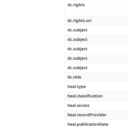
Διπλωματικές Εργασίες
dc.rights
Πολιτικές Πρόσβασης
Ανά Ημερομηνία
Έκδοσης
Συγγραφείς
dc.rights.uri
Τίτλοι
dc.subject
Θέματα
dc.subject
dc.subject
dc.subject
dc.subject
dc.title
heal.type
heal.classification
heal.access
heal.recordProvider
heal.publicationDate