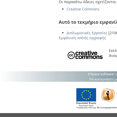
Οι παρακάτω άδειες σχετίζονται 
Creative Commons
Αυτό το τεκμήριο εμφανί
Διπλωματικές Εργασίες
[210
Εμφάνιση απλής εγγραφής
Εκτό
Ανα
DSpace software
c
Επικοινωνήστε μ