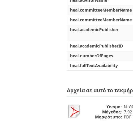
heal.advisorName
heal.committeeMemberName
heal.committeeMemberName
heal.academicPublisher
heal.academicPublisherID
heal.numberOfPages
heal.fullTextAvailability
Αρχεία σε αυτό το τεκμήρ
Όνομα:
Ντάλ
Μέγεθος:
7.9
Μορφότυπο:
PDF