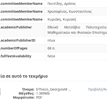
l.committeeMemberName
Γκιντίδης, Δρόσος
l.committeeMemberName
Χρυσαφίνος, Κωνσταντίνος
l.committeeMemberName
Κυριάκη, Κυριακή
.academicPublisher
Εθνικό Μετσόβιο Πολυτεχνεί
Μαθηματικών και Φυσικών Επιστημ
.academicPublisherID
ntua
l.numberOfPages
68 σ.
.fullTextAvailability
false
ία σε αυτό το τεκμήριο
Όνομα:
bThesis_GeorgiosM ...
Προβολή/
Ά
Μέγεθος:
1.389Mb
Μορφότυπο:
PDF