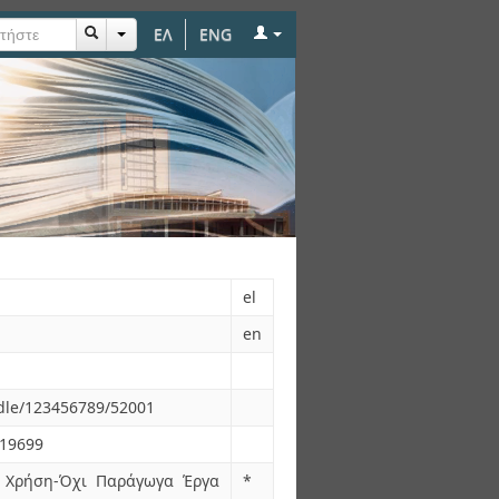
ΕΛ
ENG
αστικότητα
el
en
ndle/123456789/52001
.19699
 Χρήση-Όχι Παράγωγα Έργα
*