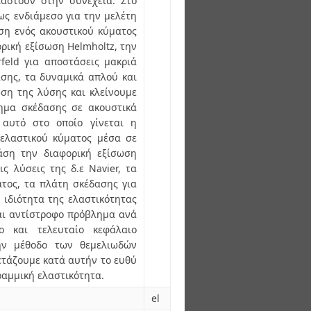
ιαστούν στην συνέχεια. Στο
ως ενδιάμεσο για την μελέτη
ση ενός ακουστικού κύματος
ρική εξίσωση Helmholtz, την
feld για αποστάσεις μακριά
ασης, τα δυναμικά απλού και
ση της λύσης και κλείνουμε
ημα σκέδασης σε ακουστικά
 αυτό στο οποίο γίνεται η
 ελαστικού κύματος μέσα σε
άση την διαφορική εξίσωση
ις λύσεις της δ.ε Navier, τα
τος, τα πλάτη σκέδασης για
 ιδιότητα της ελαστικότητας
και αντίστροφο πρόβλημα ανά
ο και τελευταίο κεφάλαιο
ην μέθοδο των θεμελιωδών
ετάζουμε κατά αυτήν το ευθύ
γραμμική ελαστικότητα.
el