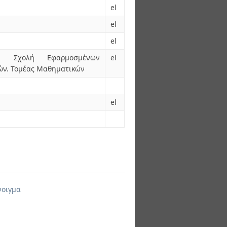
el
el
el
ο. Σχολή Εφαρμοσμένων
el
ών. Τομέας Μαθηματικών
el
νοιγμα