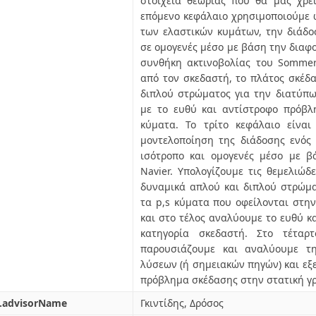
στοιχεία θεωρίας που θα μας χρε
επόμενο κεφάλαιο χρησιμοποιούμε 
των ελαστικών κυμάτων, την διάδο
σε ομογενές μέσο με βάση την διαφο
συνθήκη ακτινοβολίας του Sommer
από τον σκεδαστή, το πλάτος σκέδ
διπλού στρώματος για την διατύπω
με το ευθύ και αντίστροφο πρόβλ
κύματα. Το τρίτο κεφάλαιο είναι
μοντελοποίηση της διάδοσης ενός
ισότροπο και ομογενές μέσο με β
Navier. Υπολογίζουμε τις θεμελιώδε
δυναμικά απλού και διπλού στρώμα
τα p,s κύματα που οφείλονται στην
και στο τέλος αναλύουμε το ευθύ 
κατηγορία σκεδαστή. Στο τέταρτ
παρουσιάζουμε και αναλύουμε τ
λύσεων (ή σημειακών πηγών) και εξ
πρόβλημα σκέδασης στην στατική 
l.advisorName
Γκιντίδης, Δρόσος