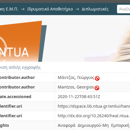
κη Ε.Μ.Π.
→
Ιδρυματικό Αποθετήριο
→
Διπλωματικές
λιωδών λύσεων στην γραμμική ελ
ιση απλής εγγραφής
ontributor.author
Μάντζος, Γεώργιος
ontributor.author
Mantzos, Georgios
ate.accessioned
2020-11-22T08:43:51Z
dentifier.uri
https://dspace.lib.ntua.gr/xmlui/ha
dentifier.uri
http://dx.doi.org/10.26240/heal.ntua
ights
Αναφορά Δημιουργού-Μη Εμπορική