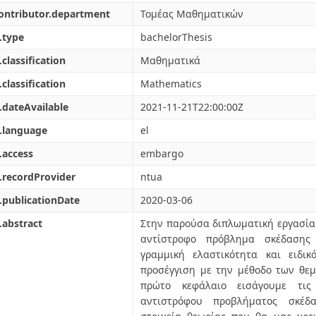
ontributor.department
Τομέας Μαθηματικών
.type
bachelorThesis
.classification
Μαθηματικά
.classification
Mathematics
.dateAvailable
2021-11-21T22:00:00Z
.language
el
.access
embargo
.recordProvider
ntua
.publicationDate
2020-03-06
.abstract
Στην παρούσα διπλωματική εργασία
αντίστροφο πρόβλημα σκέδασης
γραμμική ελαστικότητα και ειδικ
προσέγγιση με την μέθοδο των θε
πρώτο κεφάλαιο εισάγουμε τις
αντιστρόφου προβλήματος σκέδ