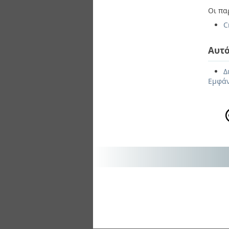
Οι πα
C
Αυτό
Δ
Εμφάν