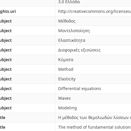
3.0 Ελλάδα
ights.uri
http://creativecommons.org/licenses
ubject
Μέθοδος
ubject
Μοντελοποίηση
ubject
Ελαστικότητα
ubject
Διαφορικές εξισώσεις
ubject
Κύματα
ubject
Method
ubject
Elasticity
ubject
Differential equations
ubject
Waves
ubject
Modeling
tle
Η μέθοδος των θεμελιωδών λύσεων 
tle
The method of fundamental solutions 