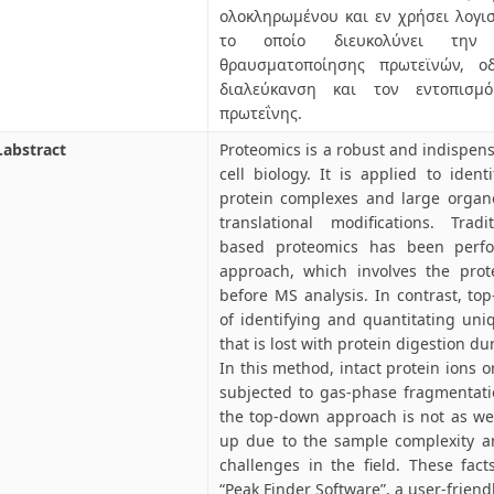
ολοκληρωμένου και εν χρήσει λογι
το οποίο διευκολύνει την 
θραυσματοποίησης πρωτεϊνών, ο
διαλεύκανση και τον εντοπισμ
πρωτεΐνης.
.abstract
Proteomics is a robust and indispen
cell biology. It is applied to iden
protein complexes and large organe
translational modifications. Tradi
based proteomics has been perf
approach, which involves the prote
before MS analysis. In contrast, to
of identifying and quantitating uni
that is lost with protein digestion 
In this method, intact protein ions 
subjected to gas-phase fragmentati
the top-down approach is not as wel
up due to the sample complexity 
challenges in the field. These fact
“Peak Finder Software”, a user-friend