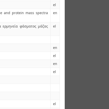
el
de and protein mass spectra
en
α ερμηνεία φάσματος μάζας
el
en
el
en
el
el