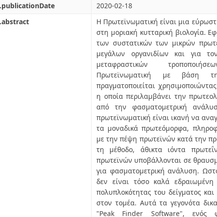
.publicationDate
2020-02-18
.abstract
Η Πρωτεϊνωματική είναι μια εύρωστ
στη μοριακή κυτταρική βιολογία. Εφ
των συστατικών των μικρών πρωτ
μεγάλων οργανιδίων και για το
μεταφραστικών τροποποιήσ
Πρωτεϊνωματική με βάση τη
πραγματοποιείται χρησιμοποιώντας
η οποία περιλαμβάνει την πρωτεο
από την φασματομετρική ανάλυσ
πρωτεϊνωματική είναι ικανή να αναγ
τα μοναδικά πρωτεόμορφα, πληροφ
με την πέψη πρωτεϊνών κατά την πρ
τη μέθοδο, άθικτα ιόντα πρωτε
πρωτεϊνών υποβάλλονται σε θραυσ
για φασματομετρική ανάλυση. Ωστ
δεν είναι τόσο καλά εδραιωμένη
πολυπλοκότητας του δείγματος και 
στον τομέα. Αυτά τα γεγονότα δικ
"Peak Finder Software", ενός 