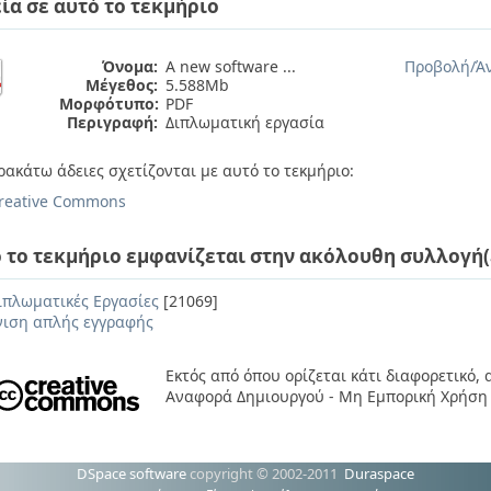
ία σε αυτό το τεκμήριο
Όνομα:
A new software ...
Προβολή/
Ά
Μέγεθος:
5.588Mb
Μορφότυπο:
PDF
Περιγραφή:
Διπλωματική εργασία
ρακάτω άδειες σχετίζονται με αυτό το τεκμήριο:
reative Commons
 το τεκμήριο εμφανίζεται στην ακόλουθη συλλογή(
ιπλωματικές Εργασίες
[21069]
ιση απλής εγγραφής
Εκτός από όπου ορίζεται κάτι διαφορετικό,
Αναφορά Δημιουργού - Μη Εμπορική Χρήση 
DSpace software
copyright © 2002-2011
Duraspace