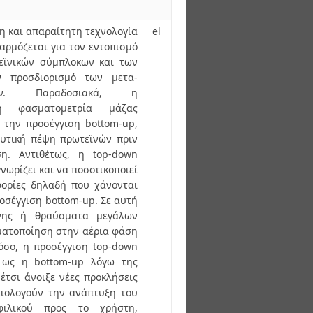
η και απαραίτητη τεχνολογία
el
αρμόζεται για τον εντοπισμό
εϊνικών σύμπλοκων και των
ν προσδιορισμό των μετα-
εων. Παραδοσιακά, η
 φασματομετρία μάζας
 την προσέγγιση bottom-up,
λυτική πέψη πρωτεϊνών πριν
η. Αντιθέτως, η top-down
νωρίζει και να ποσοτικοποιεί
ορίες δηλαδή που χάνονται
οσέγγιση bottom-up. Σε αυτή
ΐνης ή θραύσματα μεγάλων
ματοποίηση στην αέρια φάση
όσο, η προσέγγιση top-down
 ως η bottom-up λόγω της
έτσι άνοιξε νέες προκλήσεις
αιολογούν την ανάπτυξη του
φιλικού προς το χρήστη,