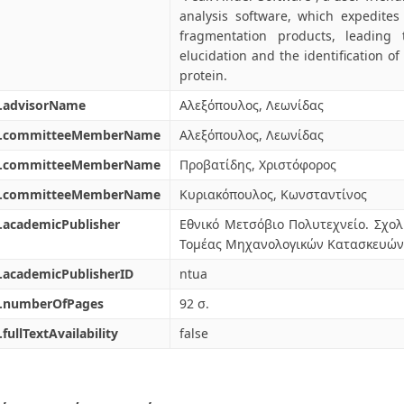
analysis software, which expedites 
fragmentation products, leading 
elucidation and the identification o
protein.
l.advisorName
Αλεξόπουλος, Λεωνίδας
l.committeeMemberName
Αλεξόπουλος, Λεωνίδας
l.committeeMemberName
Προβατίδης, Χριστόφορος
l.committeeMemberName
Κυριακόπουλος, Κωνσταντίνος
.academicPublisher
Εθνικό Μετσόβιο Πολυτεχνείο. Σχ
Τομέας Μηχανολογικών Κατασκευών 
.academicPublisherID
ntua
l.numberOfPages
92 σ.
.fullTextAvailability
false