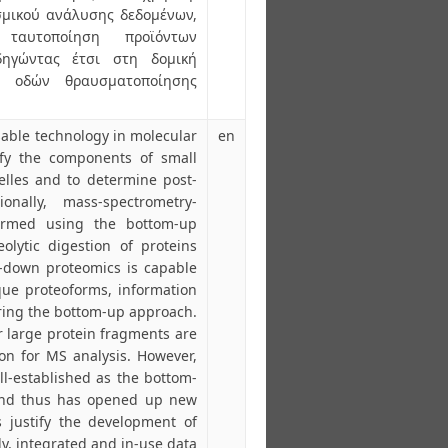
σμικού ανάλυσης δεδομένων,
ταυτοποίηση προϊόντων
δηγώντας έτσι στη δομική
ό οδών θραυσματοποίησης
sable technology in molecular
en
tify the components of small
lles and to determine post-
tionally, mass-spectrometry-
ormed using the bottom-up
olytic digestion of proteins
p-down proteomics is capable
que proteoforms, information
during the bottom-up approach.
or large protein fragments are
on for MS analysis. However,
l-established as the bottom-
and thus has opened up new
s justify the development of
ly, integrated and in-use data