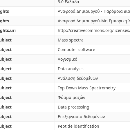
3.0 Ελλάδα
ights
Αναφορά Δημιουργού - Παρόμοια Δια
ights
Αναφορά Δημιουργού-Μη Εμπορική Χ
ights.uri
http://creativecommons.org/licenses/
ubject
Mass spectra
ubject
Computer software
ubject
Λογισμικό
ubject
Data analysis
ubject
Ανάλυση δεδομένων
ubject
Top Down Mass Spectrometry
ubject
Φάσμα μαζών
ubject
Data processing
ubject
Επεξεργασία δεδομένων
ubject
Peptide identification