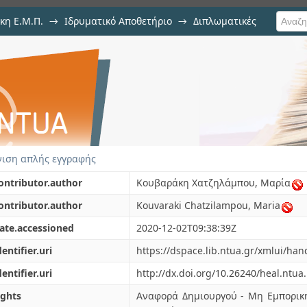
κη Ε.Μ.Π.
→
Ιδρυματικό Αποθετήριο
→
Διπλωματικές
latform for peptide and pro
ιση απλής εγγραφής
ontributor.author
Κουβαράκη Χατζηλάμπου, Μαρία
ontributor.author
Kouvaraki Chatzilampou, Maria
ate.accessioned
2020-12-02T09:38:39Z
dentifier.uri
https://dspace.lib.ntua.gr/xmlui/ha
dentifier.uri
http://dx.doi.org/10.26240/heal.ntua
ights
Αναφορά Δημιουργού - Μη Εμπορικ