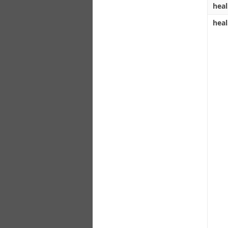
heal
heal