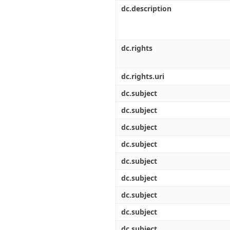
Διπλωματικές Εργασίες
dc.description
Πολιτικές Πρόσβασης
Ανά Ημερομηνία
Έκδοσης
Συγγραφείς
Τίτλοι
dc.rights
Θέματα
dc.rights.uri
dc.subject
dc.subject
dc.subject
dc.subject
dc.subject
dc.subject
dc.subject
dc.subject
dc.subject