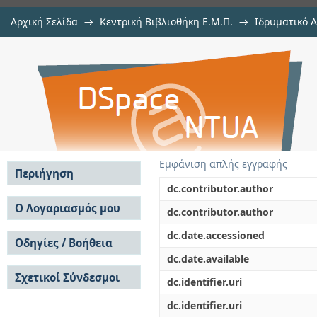
Αρχική Σελίδα
→
Κεντρική Βιβλιοθήκη Ε.Μ.Π.
→
Ιδρυματικό 
Αρχές σχεδίασης μικρών υδροηλε
Εργασίες
→
Εμφάνιση Τεκμηρίου
Αποθετήριο DSpace/Manakin
Εμφάνιση απλής εγγραφής
Περιήγηση
dc.contributor.author
Σε όλο το DSpace
Ο Λογαριασμός μου
dc.contributor.author
Κοινότητες & Συλλογές
Σύνδεση
dc.date.accessioned
Ανά Ημερομηνία
Οδηγίες / Βοήθεια
Εγγραφή
Έκδοσης
dc.date.available
Οδηγίες Υποβολής
Συγγραφείς
Σχετικοί Σύνδεσμοι
Οδηγίες Χρήσης ΙΑ
Τίτλοι
dc.identifier.uri
Συχνές Ερωτήσεις
Θέματα
dc.identifier.uri
Οδηγίες Υποβολής -
Αυτή η Συλλογή