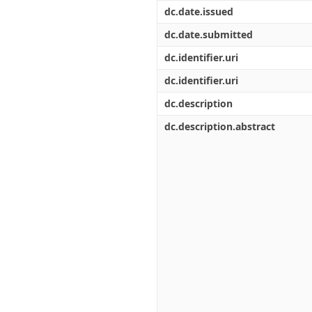
Διπλωματικές Εργασίες
dc.date.issued
Πολιτικές Πρόσβασης
Ανά Ημερομηνία
Έκδοσης
dc.date.submitted
Συγγραφείς
dc.identifier.uri
Τίτλοι
Θέματα
dc.identifier.uri
dc.description
dc.description.abstract