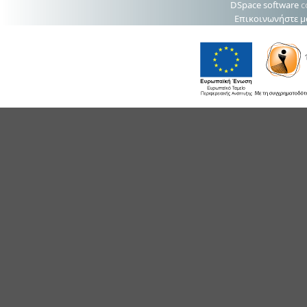
DSpace software
c
Επικοινωνήστε μ