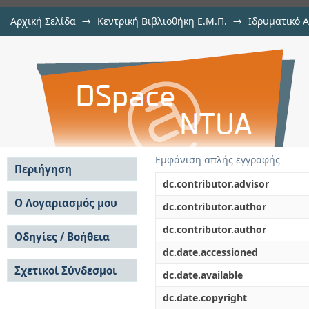
Αρχική Σελίδα
→
Κεντρική Βιβλιοθήκη Ε.Μ.Π.
→
Ιδρυματικό 
Διερεύνηση χαρακτηριστικών 
Εργασίες
→
Εμφάνιση Τεκμηρίου
Αποθετήριο DSpace/Manakin
διάταξης δοκιμών αντίρροπα στ
Εμφάνιση απλής εγγραφής
Περιήγηση
dc.contributor.advisor
Σε όλο το DSpace
Ο Λογαριασμός μου
dc.contributor.author
Κοινότητες & Συλλογές
Σύνδεση
dc.contributor.author
Ανά Ημερομηνία
Οδηγίες / Βοήθεια
Εγγραφή
Έκδοσης
dc.date.accessioned
Οδηγίες Υποβολής
Συγγραφείς
Σχετικοί Σύνδεσμοι
Οδηγίες Χρήσης ΙΑ
Τίτλοι
dc.date.available
Συχνές Ερωτήσεις
Θέματα
dc.date.copyright
Οδηγίες Υποβολής -
Αυτή η Συλλογή