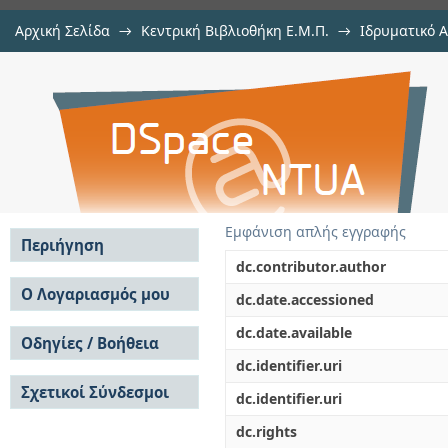
Αρχική Σελίδα
→
Κεντρική Βιβλιοθήκη Ε.Μ.Π.
→
Ιδρυματικό 
Σχεδίαση και υλοποίηση τρισταδ
Εργασίες
→
Εμφάνιση Τεκμηρίου
Αποθετήριο DSpace/Manakin
συχνότητας λειτουργίας 145GHz, 
Εμφάνιση απλής εγγραφής
Περιήγηση
dc.contributor.author
Σε όλο το DSpace
Ο Λογαριασμός μου
dc.date.accessioned
Κοινότητες & Συλλογές
Σύνδεση
dc.date.available
Ανά Ημερομηνία
Οδηγίες / Βοήθεια
Εγγραφή
Έκδοσης
dc.identifier.uri
Οδηγίες Υποβολής
Συγγραφείς
Σχετικοί Σύνδεσμοι
Οδηγίες Χρήσης ΙΑ
Τίτλοι
dc.identifier.uri
Συχνές Ερωτήσεις
Θέματα
dc.rights
Οδηγίες Υποβολής -
Αυτή η Συλλογή