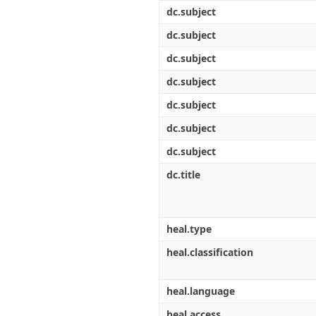
Διπλωματικές Εργασίες
dc.subject
Πολιτικές Πρόσβασης
Ανά Ημερομηνία
Έκδοσης
dc.subject
Συγγραφείς
dc.subject
Τίτλοι
Θέματα
dc.subject
dc.subject
dc.subject
dc.subject
dc.title
heal.type
heal.classification
heal.language
heal.access