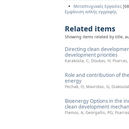
Μεταπτυχιακές Εργασίες
[68
Εμφάνιση απλής εγγραφής
Related items
Showing items related by title, a
Directing clean developmen
development priorities
Karakosta, C
;
Doukas, H
;
Psarras, 
Role and contribution of t
energy
Pechak, O
;
Mavrotas, G
;
Diakoulak
Bioenergy Options in the in
clean development mecha
Flamos, A
;
Georgallis, PG
;
Psarras