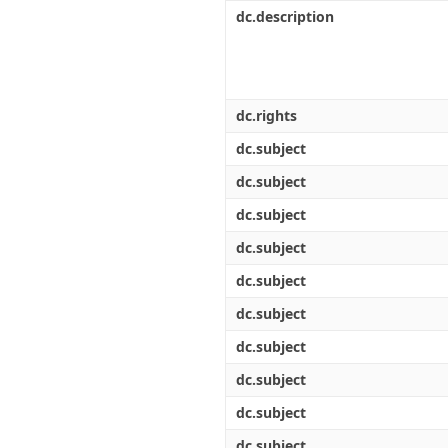
Διπλωματικές Εργασίες
dc.description
Πολιτικές Πρόσβασης
Ανά Ημερομηνία
Έκδοσης
Συγγραφείς
Τίτλοι
Θέματα
dc.rights
dc.subject
dc.subject
dc.subject
dc.subject
dc.subject
dc.subject
dc.subject
dc.subject
dc.subject
dc.subject