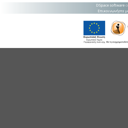
DSpace software
c
Επικοινωνήστε μ