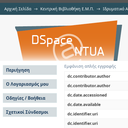
Αρχική Σελίδα
→
Κεντρική Βιβλιοθήκη Ε.Μ.Π.
→
Ιδρυματικό 
Συστήματα και μηχανισμοί παρ
Εργασίες
→
Εμφάνιση Τεκμηρίου
Αποθετήριο DSpace/Manakin
σχεδίου δόμηση , εκτός σχεδιασμ
Η περίπτωση ν. Μεσσηνίας
Εμφάνιση απλής εγγραφής
Περιήγηση
dc.contributor.author
Σε όλο το DSpace
Ο Λογαριασμός μου
dc.contributor.author
Κοινότητες & Συλλογές
Σύνδεση
dc.date.accessioned
Ανά Ημερομηνία
Οδηγίες / Βοήθεια
Εγγραφή
Έκδοσης
dc.date.available
Οδηγίες Υποβολής
Συγγραφείς
Σχετικοί Σύνδεσμοι
Οδηγίες Χρήσης ΙΑ
Τίτλοι
dc.identifier.uri
Συχνές Ερωτήσεις
Θέματα
dc.identifier.uri
Οδηγίες Υποβολής -
Αυτή η Συλλογή