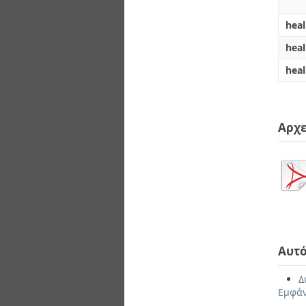
heal
hea
heal
Αρχε
Αυτό
Δ
Εμφάν