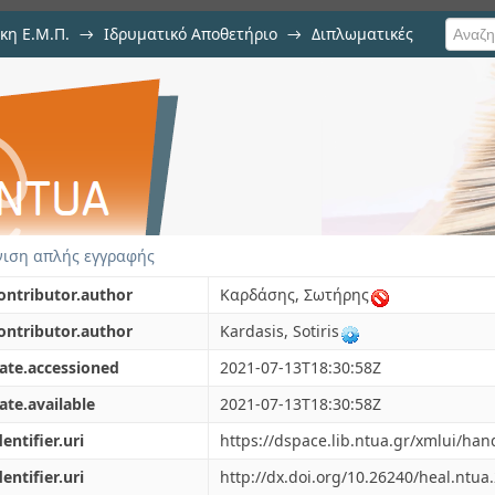
κη Ε.Μ.Π.
→
Ιδρυματικό Αποθετήριο
→
Διπλωματικές
λων περιουσιακών στοιχείων και
δες Αξίας στην ανταγωνιστικότ
μηχανίας
ιση απλής εγγραφής
ontributor.author
Καρδάσης, Σωτήρης
ontributor.author
Kardasis, Sotiris
ate.accessioned
2021-07-13T18:30:58Z
ate.available
2021-07-13T18:30:58Z
dentifier.uri
https://dspace.lib.ntua.gr/xmlui/ha
dentifier.uri
http://dx.doi.org/10.26240/heal.ntua