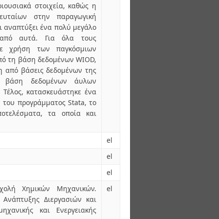
ριουσιακά στοιχεία, καθώς η
ευταίων στην παραγωγική
ει αναπτύξει ένα πολύ μεγάλο
 από αυτά. Για όλα τους
νε χρήση των παγκόσμιων
από τη βάση δεδομένων WIOD,
η από βάσεις δεδομένων της
η βάση δεδομένων άυλων
. Τέλος, κατασκευάστηκε ένα
 του προγράμματος Stata, το
οτελέσματα, τα οποία και
el
el
el
Σχολή Χημικών Μηχανικών.
el
 Ανάπτυξης Διεργασιών και
μηχανικής και Ενεργειακής