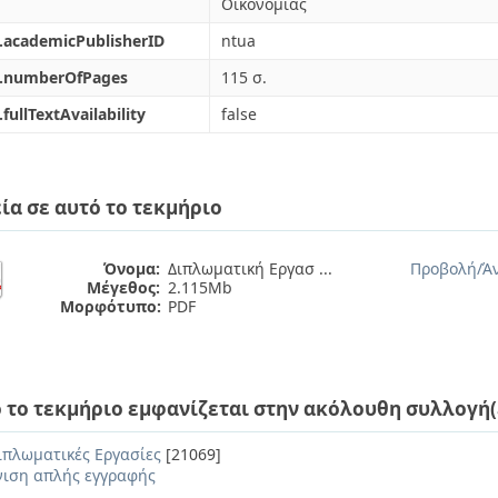
Οικονομίας
.academicPublisherID
ntua
l.numberOfPages
115 σ.
.fullTextAvailability
false
ία σε αυτό το τεκμήριο
Όνομα:
Διπλωματική Εργασ ...
Προβολή/
Ά
Μέγεθος:
2.115Mb
Μορφότυπο:
PDF
 το τεκμήριο εμφανίζεται στην ακόλουθη συλλογή(
ιπλωματικές Εργασίες
[21069]
ιση απλής εγγραφής