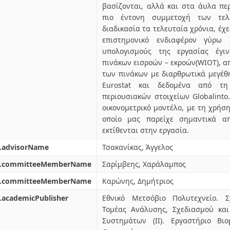
βασίζονται, αλλά και στα άυλα πε
πιο έντονη συμμετοχή των τελ
διαδικασία τα τελευταία χρόνια, έχ
επιστημονικό ενδιαφέρον γύρω
υπολογισμούς της εργασίας έγι
πινάκων εισροών – εκροών(WIOΤ), 
των πινάκων με διαρθρωτικά μεγέθ
Εurostat και δεδομένα από τ
περιουσιακών στοιχείων Globalinto
οικονομετρικό μοντέλο, με τη χρήση
οποίο μας παρείχε σημαντικά απ
εκτίθενται στην εργασία.
l.advisorName
Τσακανίκας, Άγγελος
l.committeeMemberName
Σαρίμβεης, Χαράλαμπος
l.committeeMemberName
Καρώνης, Δημήτριος
.academicPublisher
Εθνικό Μετσόβιο Πολυτεχνείο. 
Τομέας Ανάλυσης, Σχεδιασμού και
Συστημάτων (ΙΙ). Εργαστήριο Βιο