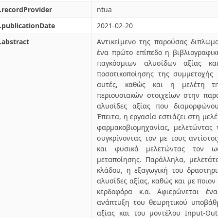
.recordProvider
ntua
.publicationDate
2021-02-20
.abstract
Αντικείμενο της παρούσας διπλωμα
ένα πρώτο επίπεδο η βιβλιογραφι
παγκόσμιων αλυσίδων αξίας κ
ποσοτικοποίησης της συμμετοχής
αυτές, καθώς και η μελέτη τ
περιουσιακών στοιχείων στην παρα
αλυσίδες αξίας που διαμορφώνου
Έπειτα, η εργασία εστιάζει στη μελ
φαρμακοβιομηχανίας, μελετώντας 
συγκρίνοντας τον με τους αντίστ
και φυσικά μελετώντας τον ω
μεταποίησης. Παράλληλα, μελετάτ
κλάδου, η εξαγωγική του δραστηρ
αλυσίδες αξίας, καθώς και με ποιον 
κερδοφόρα κ.α. Αφιερώνεται έν
ανάπτυξη του θεωρητικού υποβάθ
αξίας και του μοντέλου Input-Out