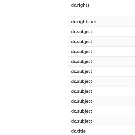
Διπλωματικές Εργασίες
dc.rights
Πολιτικές Πρόσβασης
Ανά Ημερομηνία
Έκδοσης
Συγγραφείς
dc.rights.uri
Τίτλοι
dc.subject
Θέματα
dc.subject
dc.subject
dc.subject
dc.subject
dc.subject
dc.subject
dc.subject
dc.subject
dc.subject
dc.title