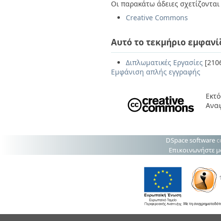
Οι παρακάτω άδειες σχετίζονται 
Creative Commons
Αυτό το τεκμήριο εμφανί
Διπλωματικές Εργασίες
[210
Εμφάνιση απλής εγγραφής
Εκτό
Ανα
DSpace software
c
Επικοινωνήστε μ