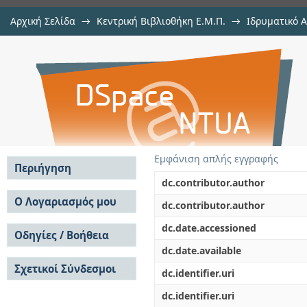
Αρχική Σελίδα
→
Κεντρική Βιβλιοθήκη Ε.Μ.Π.
→
Ιδρυματικό 
Αυτόματη παραγωγή περίληψης
Εργασίες
→
Εμφάνιση Τεκμηρίου
Αποθετήριο DSpace/Manakin
αναδρομικά νευρωνικά δίκτυα βα
Εμφάνιση απλής εγγραφής
Περιήγηση
dc.contributor.author
Σε όλο το DSpace
Ο Λογαριασμός μου
dc.contributor.author
Κοινότητες & Συλλογές
Σύνδεση
dc.date.accessioned
Ανά Ημερομηνία
Οδηγίες / Βοήθεια
Εγγραφή
Έκδοσης
dc.date.available
Οδηγίες Υποβολής
Συγγραφείς
Σχετικοί Σύνδεσμοι
Οδηγίες Χρήσης ΙΑ
Τίτλοι
dc.identifier.uri
Συχνές Ερωτήσεις
Θέματα
dc.identifier.uri
Οδηγίες Υποβολής -
Αυτή η Συλλογή