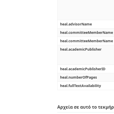
heal.advisorName
heal.committeeMemberName
heal.committeeMemberName
heal.academicPublisher
heal.academicPublisherID
heal.numberOfPages
heal.fullTextAvailability
Αρχεία σε αυτό το τεκμήρ