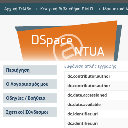
Αρχική Σελίδα
→
Κεντρική Βιβλιοθήκη Ε.Μ.Π.
→
Ιδρυματικό 
Βελτιστοποίηση κόστους και ποι
Εργασίες
→
Εμφάνιση Τεκμηρίου
Αποθετήριο DSpace/Manakin
V2G μέσω χρήσης Ενισχυτικής Μη
Εμφάνιση απλής εγγραφής
Περιήγηση
dc.contributor.author
Σε όλο το DSpace
Ο Λογαριασμός μου
dc.contributor.author
Κοινότητες & Συλλογές
Σύνδεση
dc.date.accessioned
Ανά Ημερομηνία
Οδηγίες / Βοήθεια
Εγγραφή
Έκδοσης
dc.date.available
Οδηγίες Υποβολής
Συγγραφείς
Σχετικοί Σύνδεσμοι
Οδηγίες Χρήσης ΙΑ
Τίτλοι
dc.identifier.uri
Συχνές Ερωτήσεις
Θέματα
dc.identifier.uri
Οδηγίες Υποβολής -
Αυτή η Συλλογή