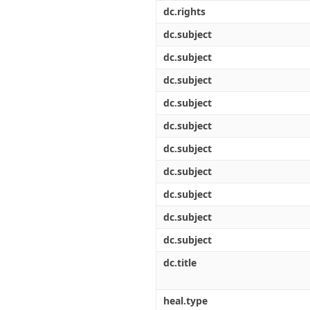
Διπλωματικές Εργασίες
dc.rights
Πολιτικές Πρόσβασης
Ανά Ημερομηνία
Έκδοσης
dc.subject
Συγγραφείς
dc.subject
Τίτλοι
Θέματα
dc.subject
dc.subject
dc.subject
dc.subject
dc.subject
dc.subject
dc.subject
dc.subject
dc.title
heal.type