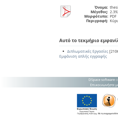
Όνομα:
thes
Μέγεθος:
2.3
Μορφότυπο:
PDF
Περιγραφή:
Κύρι
Αυτό το τεκμήριο εμφανί
Διπλωματικές Εργασίες
[210
Εμφάνιση απλής εγγραφής
DSpace software
c
Επικοινωνήστε μ