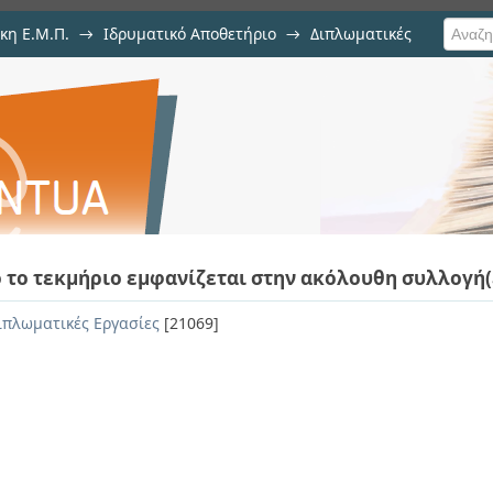
κη Ε.Μ.Π.
→
Ιδρυματικό Αποθετήριο
→
Διπλωματικές
ετων κεραμικών με βάση την αλούμ
 το τεκμήριο εμφανίζεται στην ακόλουθη συλλογή(
ιπλωματικές Εργασίες
[21069]