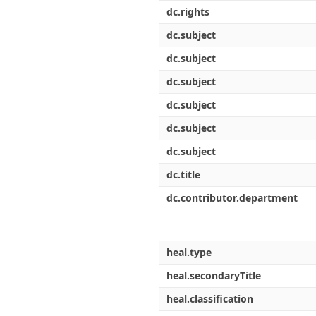
Διπλωματικές Εργασίες
dc.rights
Πολιτικές Πρόσβασης
Ανά Ημερομηνία
Έκδοσης
dc.subject
Συγγραφείς
dc.subject
Τίτλοι
Θέματα
dc.subject
dc.subject
dc.subject
dc.subject
dc.title
dc.contributor.department
heal.type
heal.secondaryTitle
heal.classification