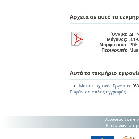
Αρχεία σε αυτό το τεκμήρ
Όνομα:
ΔΙΠΛ
Μέγεθος:
3.1
Μορφότυπο:
PDF
Περιγραφή:
Main
Αυτό το τεκμήριο εμφανί
Μεταπτυχιακές Εργασίες
[68
Εμφάνιση απλής εγγραφής
DSpace software
c
Επικοινωνήστε μ