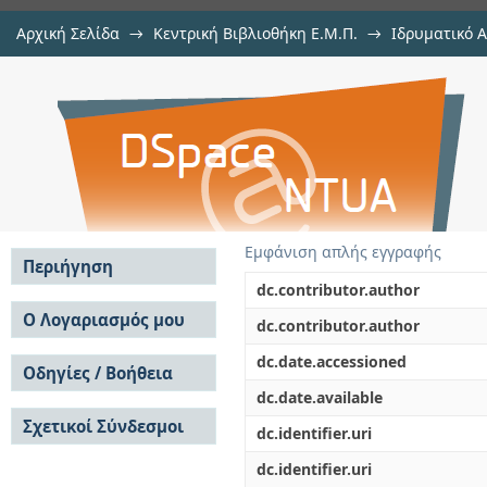
Αρχική Σελίδα
→
Κεντρική Βιβλιοθήκη Ε.Μ.Π.
→
Ιδρυματικό 
Development of Decision Support 
Εργασίες
→
Εμφάνιση Τεκμηρίου
Αποθετήριο DSpace/Manakin
Εμφάνιση απλής εγγραφής
Περιήγηση
dc.contributor.author
Σε όλο το DSpace
Ο Λογαριασμός μου
dc.contributor.author
Κοινότητες & Συλλογές
Σύνδεση
dc.date.accessioned
Ανά Ημερομηνία
Οδηγίες / Βοήθεια
Εγγραφή
Έκδοσης
dc.date.available
Οδηγίες Υποβολής
Συγγραφείς
Σχετικοί Σύνδεσμοι
Οδηγίες Χρήσης ΙΑ
Τίτλοι
dc.identifier.uri
Συχνές Ερωτήσεις
Θέματα
dc.identifier.uri
Οδηγίες Υποβολής -
Αυτή η Συλλογή