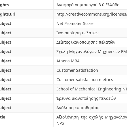
ights
Αναφορά Δημιουργού 3.0 Ελλάδα
ights.uri
http://creativecommons.org/licenses/
ubject
Net Promoter Score
ubject
Ικανοποίηση πελατών
ubject
Δείκτες ικανοποίησης πελατών
ubject
Σχόλη Μηχανολόγων Μηχανικών Ε
ubject
Athens MBA
ubject
Customer Satisfaction
ubject
Customer satisfaction metrics
ubject
School of Mechanical Engineering 
ubject
Έρευνα ικανοποίησης πελατών
ubject
Ανάλυση ευαισθησίας
tle
Αξιολόγηση της σχολής Μηχανολόγ
NPS