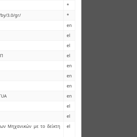
*
by/3.0/gr/
*
en
el
el
ΜΠ
el
en
en
en
NTUA
en
el
el
ων Μηχανικών με το δείκτη
el