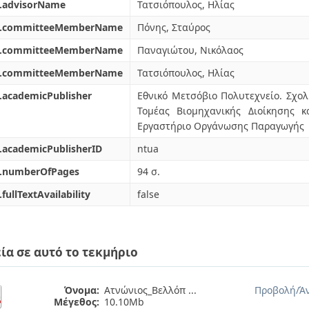
l.advisorName
Τατσιόπουλος, Ηλίας
l.committeeMemberName
Πόνης, Σταύρος
l.committeeMemberName
Παναγιώτου, Νικόλαος
l.committeeMemberName
Τατσιόπουλος, Ηλίας
.academicPublisher
Εθνικό Μετσόβιο Πολυτεχνείο. Σχ
Τομέας Βιομηχανικής Διοίκησης κ
Εργαστήριο Οργάνωσης Παραγωγής
.academicPublisherID
ntua
l.numberOfPages
94 σ.
.fullTextAvailability
false
ία σε αυτό το τεκμήριο
Όνομα:
Ατνώνιος_Βελλόπ ...
Προβολή/
Ά
Μέγεθος:
10.10Mb