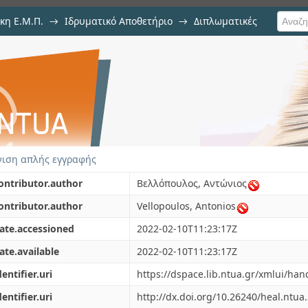
κη Ε.Μ.Π.
→
Ιδρυματικό Αποθετήριο
→
Διπλωματικές
λής Μηχανολόγων Μηχανικών με τ
ιση απλής εγγραφής
ontributor.author
Βελλόπουλος, Αντώνιος
ontributor.author
Vellopoulos, Antonios
ate.accessioned
2022-02-10T11:23:17Z
ate.available
2022-02-10T11:23:17Z
dentifier.uri
https://dspace.lib.ntua.gr/xmlui/ha
dentifier.uri
http://dx.doi.org/10.26240/heal.ntua