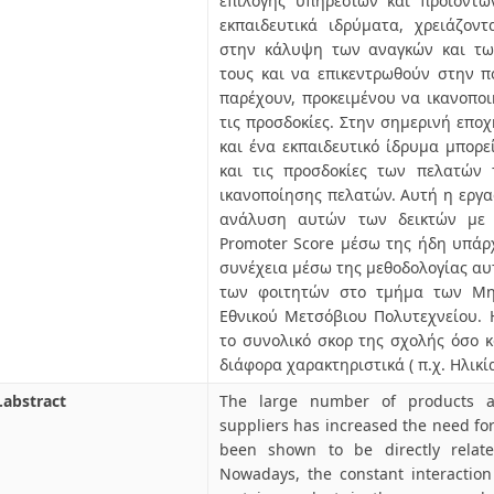
επιλογής υπηρεσιών και προϊόντω
εκπαιδευτικά ιδρύματα, χρειάζοντ
στην κάλυψη των αναγκών και τω
τους και να επικεντρωθούν στην 
παρέχουν, προκειμένου να ικανοποι
τις προσδοκίες. Στην σημερινή εποχ
και ένα εκπαιδευτικό ίδρυμα μπορε
και τις προσδοκίες των πελατών 
ικανοποίησης πελατών. Αυτή η εργασ
ανάλυση αυτών των δεικτών με 
Promoter Score μέσω της ήδη υπάρ
συνέχεια μέσω της μεθοδολογίας αυ
των φοιτητών στο τμήμα των Μη
Εθνικού Μετσόβιου Πολυτεχνείου. 
το συνολικό σκορ της σχολής όσο 
διάφορα χαρακτηριστικά ( π.χ. Ηλικ
.abstract
The large number of products an
suppliers has increased the need for
been shown to be directly relate
Nowadays, the constant interacti