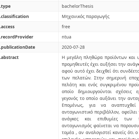
.type
bachelorThesis
.classification
Μηχανικός παραγωγής
.access
free
.recordProvider
ntua
.publicationDate
2020-07-28
.abstract
Η μεγάλη πληθώρα προϊόντων και 
προμηθευτές έχει αυξήσει την ανάγκ
αφού αυτό έχει δειχθεί ότι συνδέετ
των πελατών. Στην σημερινή εποχ
πελάτη και ενός συγκριμένου προϊ
οποίο δημιουργούνται σχέσεις ε
γεγονός το οποίο αυξάνει την ανταγ
Επομένως, για να αναπτυχθεί
ανταγωνιστικό περιβάλλον, οφείλει
ανάγκες και επιθυμίες των 
ανταγωνισμός φαίνεται να παρουσιά
τομέα , αν αναλογιστεί κανείς ότι ο