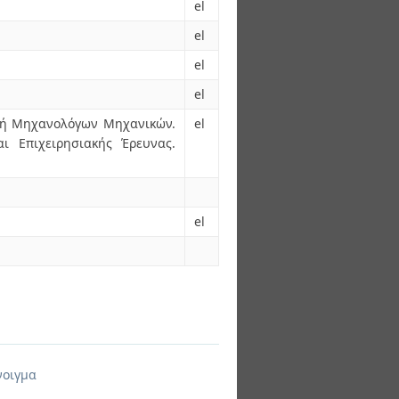
el
el
el
el
ολή Μηχανολόγων Μηχανικών.
el
αι Επιχειρησιακής Έρευνας.
el
νοιγμα