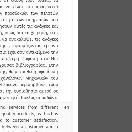
ν σε όλους τους τομείς, τα
αι να είναι πιο προσεκτικά
ν προσδοκιών των πελατών
ποιότητα των υπηρεσιών που
ήσουν αυτές τις ανάγκες και
ή, όπως μια επιχείρηση, έτσι
ί να ανακαλύψει τις ανάγκες
της , εφαρμόζοντας έρευνα
ία έχει σαν αντικείμενο την
ιδιαίτερη έμφαση στο Net
χουσας βιβλιογραφίας,. Στην
τής, θα μετρηθεί η αφοσίωση
χανολόγων Μηχανικών του
Η έρευνα περιλαμβάνει τόσο
και την ευαισθησία αυτού σε
ία φοιτητή, Κύκλος σπουδών).
d services from different
en
 quality products, as this has
d to customer satisfaction.
on between a customer and a