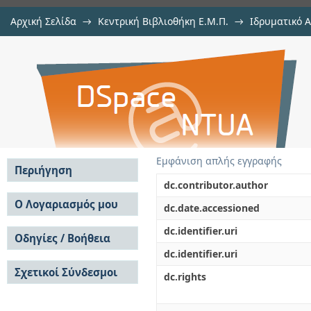
Αρχική Σελίδα
→
Κεντρική Βιβλιοθήκη Ε.Μ.Π.
→
Ιδρυματικό 
Evolutionary computation and swa
Εργασίες
→
Εμφάνιση Τεκμηρίου
Αποθετήριο DSpace/Manakin
optimization
Εμφάνιση απλής εγγραφής
Περιήγηση
dc.contributor.author
Σε όλο το DSpace
Ο Λογαριασμός μου
dc.date.accessioned
Κοινότητες & Συλλογές
Σύνδεση
dc.identifier.uri
Ανά Ημερομηνία
Οδηγίες / Βοήθεια
Εγγραφή
Έκδοσης
dc.identifier.uri
Οδηγίες Υποβολής
Συγγραφείς
Σχετικοί Σύνδεσμοι
Οδηγίες Χρήσης ΙΑ
Τίτλοι
dc.rights
Συχνές Ερωτήσεις
Θέματα
Οδηγίες Υποβολής -
Αυτή η Συλλογή