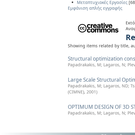
Μεταπτυχιακές Εργασίες
[68
Εμφάνιση απλής εγγραφής
Εκτό
Αναφ
Re
Showing items related by title, a
Structural optimization con
Papadrakakis, M
;
Lagaros, N
;
Plev
Large Scale Structural Opt
Papadrakakis, M
;
Lagaros, ND
;
Ts
(CIMNE)
,
2001
)
OPTIMUM DESIGN OF 3D S
Papadrakakis, M
;
Lagaros, N
;
Plev