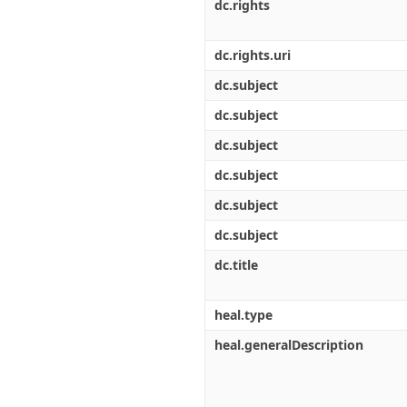
Διπλωματικές Εργασίες
dc.rights
Πολιτικές Πρόσβασης
Ανά Ημερομηνία
Έκδοσης
dc.rights.uri
Συγγραφείς
Τίτλοι
dc.subject
Θέματα
dc.subject
dc.subject
dc.subject
dc.subject
dc.subject
dc.title
heal.type
heal.generalDescription