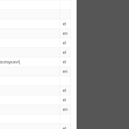
el
en
el
el
Καισαριανή
el
en
el
el
en
el