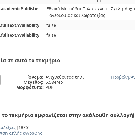
.academicPublisher
Εθνικό Μετσόβιο Πολυτεχνείο. Σχολή Αρχ
Πολεοδομίας και Χωροταξίας
.fullTextAvailability
false
.fullTextAvailability
false
ία σε αυτό το τεκμήριο
Όνομα:
Ανιχνεύοντας την ...
Προβολή/
Ά
Μέγεθος:
5.584Mb
Μορφότυπο:
PDF
 το τεκμήριο εμφανίζεται στην ακόλουθη συλλογή(
ιαλέξεις
[1875]
ιση απλής εγγραφής