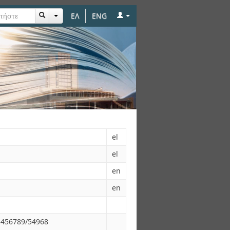
ΕΛ
ENG
el
el
en
en
23456789/54968