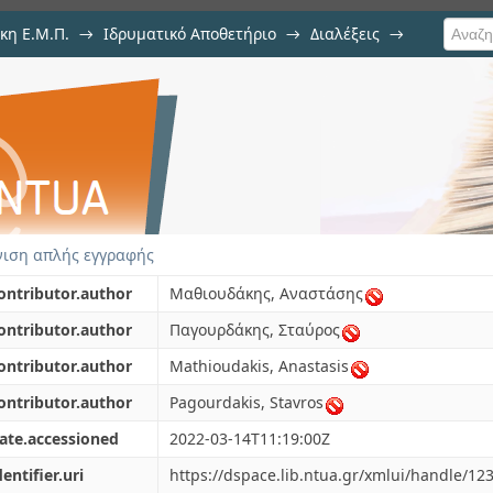
κη Ε.Μ.Π.
→
Ιδρυματικό Αποθετήριο
→
Διαλέξεις
→
υλλογική μνήμη στην Καισαριανή
ιση απλής εγγραφής
ontributor.author
Μαθιουδάκης, Αναστάσης
ontributor.author
Παγουρδάκης, Σταύρος
ontributor.author
Mathioudakis, Anastasis
ontributor.author
Pagourdakis, Stavros
ate.accessioned
2022-03-14T11:19:00Z
dentifier.uri
https://dspace.lib.ntua.gr/xmlui/handle/1