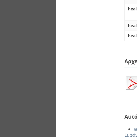
heal
heal
heal
Αρχε
Αυτό
Δ
Εμφάν