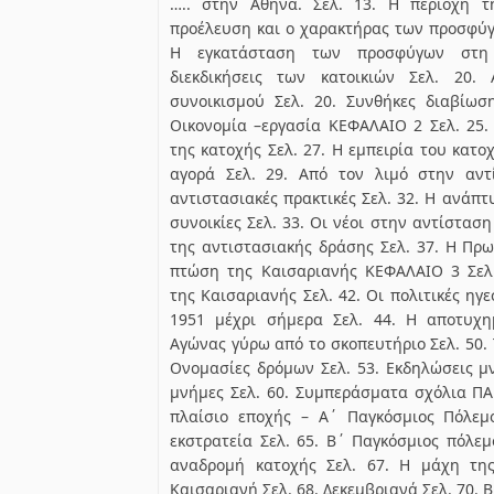
….. στην Αθήνα. Σελ. 13. Η περιοχή τ
προέλευση και ο χαρακτήρας των προσφύγ
Η εγκατάσταση των προσφύγων στη 
διεκδικήσεις των κατοικιών Σελ. 20.
συνοικισμού Σελ. 20. Συνθήκες διαβίωσ
Οικονομία –εργασία ΚΕΦΑΛΑΙΟ 2 Σελ. 25.
της κατοχής Σελ. 27. Η εμπειρία του κατο
αγορά Σελ. 29. Από τον λιμό στην αντ
αντιστασιακές πρακτικές Σελ. 32. Η ανάπτ
συνοικίες Σελ. 33. Οι νέοι στην αντίστασ
της αντιστασιακής δράσης Σελ. 37. Η Πρω
πτώση της Καισαριανής ΚΕΦΑΛΑΙΟ 3 Σελ.
της Καισαριανής Σελ. 42. Οι πολιτικές ηγ
1951 μέχρι σήμερα Σελ. 44. Η αποτυχ
Αγώνας γύρω από το σκοπευτήριο Σελ. 50. 
Ονομασίες δρόμων Σελ. 53. Εκδηλώσεις μ
μνήμες Σελ. 60. Συμπεράσματα σχόλια ΠΑ
πλαίσιο εποχής – Α΄ Παγκόσμιος Πόλεμο
εκστρατεία Σελ. 65. Β΄ Παγκόσμιος πόλεμ
αναδρομή κατοχής Σελ. 67. Η μάχη τη
Καισαριανή Σελ. 68. Δεκεμβριανά Σελ. 70. 