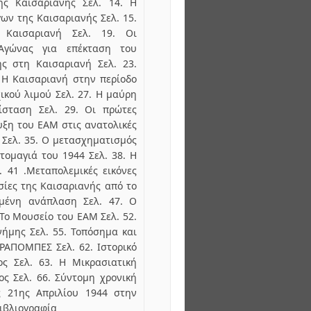
ης Καισαριανής Σελ. 14. Η
ων της Καισαριανής Σελ. 15.
Καισαριανή Σελ. 19. Οι
 Αγώνας για επέκταση του
ης στη Καισαριανή Σελ. 23.
 Η Καισαριανή στην περίοδο
χικού λιμού Σελ. 27. H μαύρη
ίσταση Σελ. 29. Οι πρώτες
υξη του ΕΑΜ στις ανατολικές
η Σελ. 35. Ο μετασχηματισμός
τομαγιά του 1944 Σελ. 38. Η
 41 .Μεταπολεμικές εικόνες
εσίες της Καισαριανής από το
ημένη ανάπλαση Σελ. 47. O
Το Μουσείο του ΕΑΜ Σελ. 52.
νήμης Σελ. 55. Τοπόσημα και
ΡΑΠΟΜΠΕΣ Σελ. 62. Ιστορικό
ς Σελ. 63. Η Μικρασιατική
ος Σελ. 66. Σύντομη χρονική
ς 21ης Απριλίου 1944 στην
Βιβλιογραφία