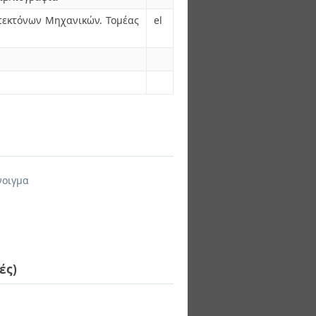
ιτεκτόνων Μηχανικών. Τομέας
el
νοιγμα
ές)