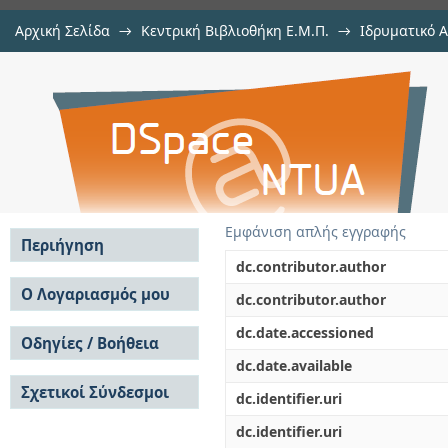
Αρχική Σελίδα
→
Κεντρική Βιβλιοθήκη Ε.Μ.Π.
→
Ιδρυματικό 
Διαδραστικός προσαρμοστικό
Εργασίες
→
Εμφάνιση Τεκμηρίου
Αποθετήριο DSpace/Manakin
περιπατητήρα κινητικής υποβοή
Εμφάνιση απλής εγγραφής
Περιήγηση
dc.contributor.author
Σε όλο το DSpace
Ο Λογαριασμός μου
dc.contributor.author
Κοινότητες & Συλλογές
Σύνδεση
dc.date.accessioned
Ανά Ημερομηνία
Οδηγίες / Βοήθεια
Εγγραφή
Έκδοσης
dc.date.available
Οδηγίες Υποβολής
Συγγραφείς
Σχετικοί Σύνδεσμοι
Οδηγίες Χρήσης ΙΑ
Τίτλοι
dc.identifier.uri
Συχνές Ερωτήσεις
Θέματα
dc.identifier.uri
Οδηγίες Υποβολής -
Αυτή η Συλλογή