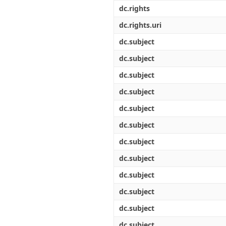
Διπλωματικές Εργασίες
dc.rights
Πολιτικές Πρόσβασης
Ανά Ημερομηνία
Έκδοσης
dc.rights.uri
Συγγραφείς
dc.subject
Τίτλοι
Θέματα
dc.subject
dc.subject
dc.subject
dc.subject
dc.subject
dc.subject
dc.subject
dc.subject
dc.subject
dc.subject
dc.subject