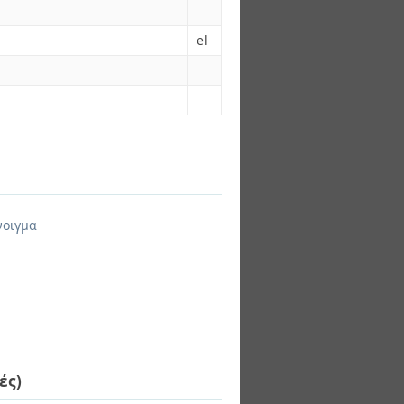
el
νοιγμα
ές)