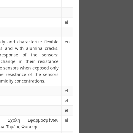
el
dy and characterize flexible
en
es and with alumina cracks.
response of the sensors:
 change in their resistance
he sensors when exposed only
e resistance of the sensors
umidity concentrations.
el
el
el
ο. Σχολή Εφαρμοσμένων
el
ν. Τομέας Φυσικής