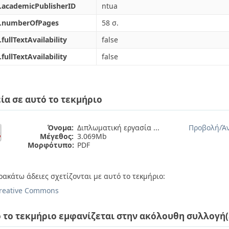
.academicPublisherID
ntua
l.numberOfPages
58 σ.
.fullTextAvailability
false
.fullTextAvailability
false
ία σε αυτό το τεκμήριο
Όνομα:
Διπλωματική εργασία ...
Προβολή/
Ά
Μέγεθος:
3.069Mb
Μορφότυπο:
PDF
ρακάτω άδειες σχετίζονται με αυτό το τεκμήριο:
reative Commons
 το τεκμήριο εμφανίζεται στην ακόλουθη συλλογή(