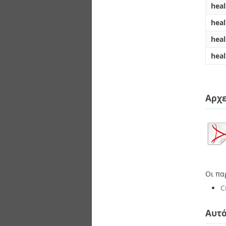
heal
hea
heal
heal
Αρχε
Οι πα
C
Αυτό