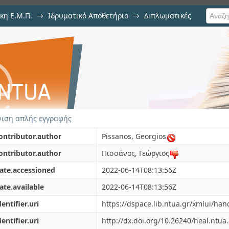
κη Ε.Μ.Π.
→
Ιδρυματικό Αποθετήριο
→
Διπλωματικές
τήρων αερίων για την ανίχνευσ
ιση απλής εγγραφής
ontributor.author
Pissanos, Georgios
ontributor.author
Πισσάνος, Γεώργιος
ate.accessioned
2022-06-14T08:13:56Z
ate.available
2022-06-14T08:13:56Z
dentifier.uri
https://dspace.lib.ntua.gr/xmlui/ha
dentifier.uri
http://dx.doi.org/10.26240/heal.ntua