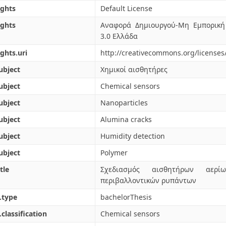
ights
Default License
ights
Αναφορά Δημιουργού-Μη Εμπορική
3.0 Ελλάδα
ights.uri
http://creativecommons.org/licenses
ubject
Χημικοί αισθητήρες
ubject
Chemical sensors
ubject
Nanoparticles
ubject
Alumina cracks
ubject
Humidity detection
ubject
Polymer
tle
Σχεδιασμός αισθητήρων αερ
περιβαλλοντικών ρυπάντων
.type
bachelorThesis
.classification
Chemical sensors