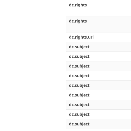
Διπλωματικές Εργασίες
dc.rights
Πολιτικές Πρόσβασης
Ανά Ημερομηνία
Έκδοσης
Συγγραφείς
dc.rights
Τίτλοι
Θέματα
dc.rights.uri
dc.subject
dc.subject
dc.subject
dc.subject
dc.subject
dc.subject
dc.subject
dc.subject
dc.subject