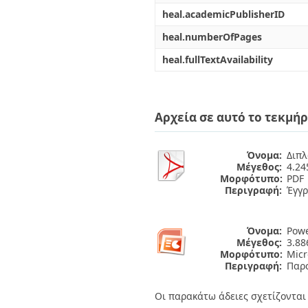
heal.academicPublisherID
heal.numberOfPages
heal.fullTextAvailability
Αρχεία σε αυτό το τεκμήρ
Όνομα:
Διπλ
Μέγεθος:
4.2
Μορφότυπο:
PDF
Περιγραφή:
Έγγ
Όνομα:
Powe
Μέγεθος:
3.8
Μορφότυπο:
Micr
Περιγραφή:
Παρο
Οι παρακάτω άδειες σχετίζονται 