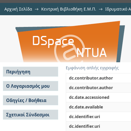
Αρχική Σελίδα
→
Κεντρική Βιβλιοθήκη Ε.Μ.Π.
→
Ιδρυματικό 
Επισκόπηση των εφαρμογών της με
Εργασίες
→
Εμφάνιση Τεκμηρίου
Αποθετήριο DSpace/Manakin
αξιολόγηση κύκλου ζωής φιαλώ
ηλεκτρονικού εξοπλισμού
Εμφάνιση απλής εγγραφής
Περιήγηση
dc.contributor.author
Σε όλο το DSpace
Ο Λογαριασμός μου
dc.contributor.author
Κοινότητες & Συλλογές
Σύνδεση
dc.date.accessioned
Ανά Ημερομηνία
Οδηγίες / Βοήθεια
Εγγραφή
Έκδοσης
dc.date.available
Οδηγίες Υποβολής
Συγγραφείς
Σχετικοί Σύνδεσμοι
Οδηγίες Χρήσης ΙΑ
Τίτλοι
dc.identifier.uri
Συχνές Ερωτήσεις
Θέματα
dc.identifier.uri
Οδηγίες Υποβολής -
Αυτή η Συλλογή