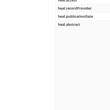
heal.access
heal.recordProvider
heal.publicationDate
heal.abstract