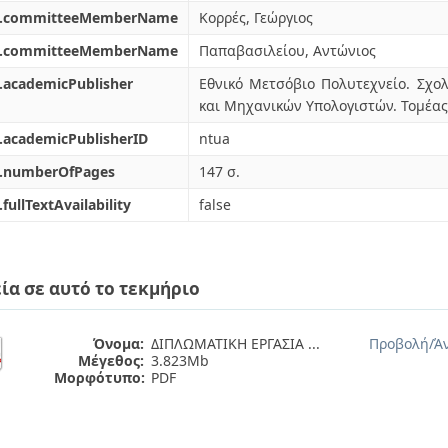
l.committeeMemberName
Κορρές, Γεώργιος
l.committeeMemberName
Παπαβασιλείου, Αντώνιος
.academicPublisher
Εθνικό Μετσόβιο Πολυτεχνείο. Σχ
και Μηχανικών Υπολογιστών. Τομέας
.academicPublisherID
ntua
l.numberOfPages
147 σ.
.fullTextAvailability
false
ία σε αυτό το τεκμήριο
Όνομα:
ΔΙΠΛΩΜΑΤΙΚΗ ΕΡΓΑΣΙΑ ...
Προβολή/
Ά
Μέγεθος:
3.823Mb
Μορφότυπο:
PDF