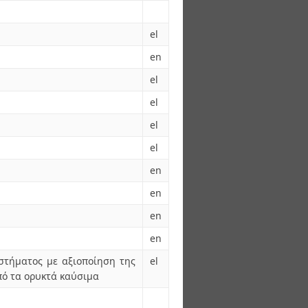
el
en
el
el
el
el
en
en
en
en
στήματος με αξιοποίηση της
el
πό τα ορυκτά καύσιμα