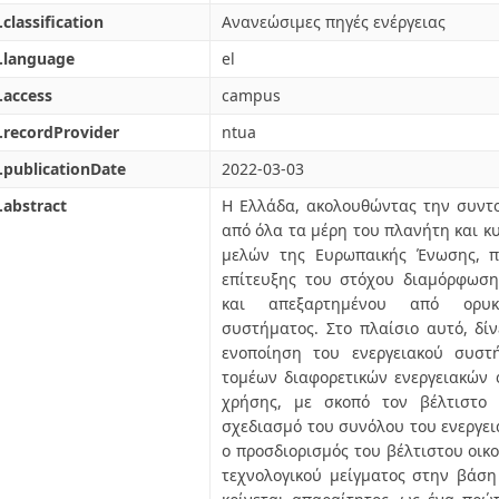
.classification
Ανανεώσιμες πηγές ενέργειας
.language
el
.access
campus
.recordProvider
ntua
.publicationDate
2022-03-03
.abstract
Η Ελλάδα, ακολουθώντας την συντ
από όλα τα μέρη του πλανήτη και 
μελών της Ευρωπαικής Ένωσης, π
επίτευξης του στόχου διαμόρφωση
και απεξαρτημένου από ορυκ
συστήματος. Στο πλαίσιο αυτό, δί
ενοποίηση του ενεργειακού συστ
τομέων διαφορετικών ενεργειακών 
χρήσης, με σκοπό τον βέλτιστο ο
σχεδιασμό του συνόλου του ενεργε
ο προσδιορισμός του βέλτιστου οικο
τεχνολογικού μείγματος στην βάση