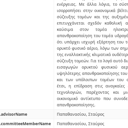
ενέργειας. Με άλλα λόγια, το σύ
ισορροπήσει στην οικονομικά βέλ
σύζευξης τομέων και της αυξημέ
επιτυγχάνεται σχεδόν καθολική 
καύσιμα στον τομέα ηλεκτρι
απανθρακοποίηση του τομέα υδρογό
ότι υπάρχει ισχυρή εξάρτηση του 
ορυκτό φυσικό αέριο, λόγω των ση
της εναλλακτικής κλιματικά ουδέτερ
σύζευξη τομεών. Για το λογό αυτό δ
εισαγωγών ορυκτού φυσικού αερ
υψηλότερης απανθρακοποίησης του 
και των υπόλοιπων τομέων του σ
έτσι, η επίδραση στις αναγκαίες
τεχνολογιών, παρέχοντας και μ
οικονομικό αντίκτυπο που συνοδ
απανθρακοποίησης.
l.advisorName
Παπαθανασίου, Σταύρος
l.committeeMemberName
Παπαθανασίου, Σταύρος