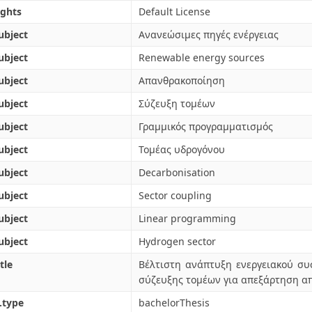
ights
Default License
ubject
Ανανεώσιμες πηγές ενέργειας
ubject
Renewable energy sources
ubject
Απανθρακοποίηση
ubject
Σύζευξη τομέων
ubject
Γραμμικός προγραμματισμός
ubject
Τομέας υδρογόνου
ubject
Decarbonisation
ubject
Sector coupling
ubject
Linear programming
ubject
Hydrogen sector
tle
Βέλτιστη ανάπτυξη ενεργειακού συ
σύζευξης τομέων για απεξάρτηση α
.type
bachelorThesis