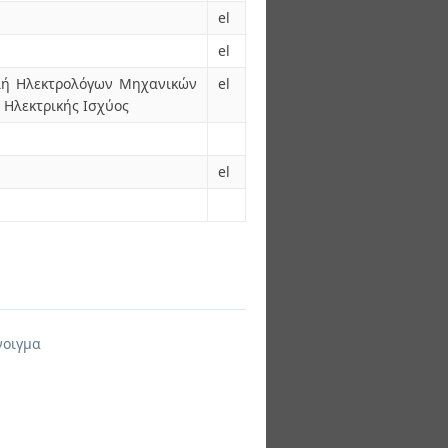
el
el
ολή Ηλεκτρολόγων Μηχανικών
el
 Ηλεκτρικής Ισχύος
el
νοιγμα