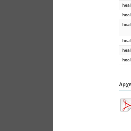
hea
hea
heal
heal
hea
heal
Αρχε