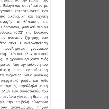
το βήμα για την χάραξη της
ου Ελληνικού συστήματος με
εργασία καταστρώνεται ένα
πό οικονομική και τεχνική
αγωγής, αποθήκευσης και
 υδρογόνου, φυσικού αερίου
άνθρακα (CO2) της Ελλάδας
των αναγκών ζήτησης των
έτος 2050. Η μοντελοποίηση
προβλήματος γραμμικού
ing – LP) που ελαχιστοποιεί
ς, με χρονικό ορίζοντα ενός
ήματος. Από την επίλυση του
αίτητη προς εγκατάσταση
ητα ενέργειας) κάθε μονάδας
ενεργειακό φορέα και κάθε
υς τομέων, παράλληλα με τη
ία όλων των συνιστωσών του
ο σενάριο γίνεται η θεώρηση
ρίς την επιβολή εξωγενών
ς των ανανεώσιμων πηγών