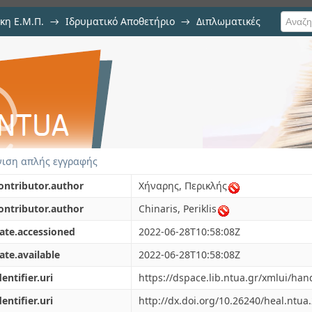
κη Ε.Μ.Π.
→
Ιδρυματικό Αποθετήριο
→
Διπλωματικές
ενεργειακού συστήματος με αξιο
ηση από τα ορυκτά καύσιμα
ιση απλής εγγραφής
ontributor.author
Χήναρης, Περικλής
ontributor.author
Chinaris, Periklis
ate.accessioned
2022-06-28T10:58:08Z
ate.available
2022-06-28T10:58:08Z
dentifier.uri
https://dspace.lib.ntua.gr/xmlui/ha
dentifier.uri
http://dx.doi.org/10.26240/heal.ntua