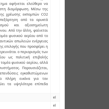
στημα αφήνεται ελεύθερο να
τιστη διαμόρφωση. Μέσω της
νης χρέωσης εκπομπών CO2
απεξάρτηση από τα ορυκτά
σμού και αξιοσημείωτη
νου. Από την άλλη, φαίνεται
τομέα φυσικού αερίου από το
μαντικών απωλειών ενέργειας
ης επιλογής που προσφέρει η
ιερευνάται ο περιορισμός των
ίου ως πολιτική επιβολής
τομέα φυσικού αερίου, αλλά
υστήματος. Παρουσιάζεται,
 επενδύσεις εγκαθιστώμενων
ια πλήρη εικόνα για τον
εύει τα υψηλότερα επίπεδα
el
el