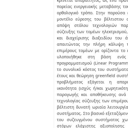
κρίνεται απαραίτητος, ως ένα πρώ
πορείας ενεργειακής μεταβάσης τ
ορθολογικό τρόπο. Στην παρούσα 
μοντέλο εύρεσης του βέλτιστου α
απόψη στόλου τεχνολογιών παρ
σύζευξης των τομέων ηλεκτρισμού,
και διαχείρισης διοξειδίου του 
απαιτώντας την πλήρη κάλυψη 
επιμέρους τομέων με ορίζοντα το 
υλοποιήθηκε στη βάση ενός 
προγραμματισμού (Linear Programm
το συνολικό κόστος του συστήματο
έτους και θεώρηση greenfield συστ
προβλήματος εξάγεται η απαρ
ικανότητα (ισχύς ή/και χωρητικότ
παραγωγής και αποθήκευσης ανά 
τεχνολογίας σύζευξης των επιμέρο
βέλτιστη δυνατή ωριαία λειτουργ
συστήματος. Στο βασικό εξεταζόμεν
του συζευγμένου συστήματος χω
στόχων ελάχιστης αξιοποίηση