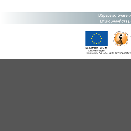
DSpace software
c
Επικοινωνήστε μ