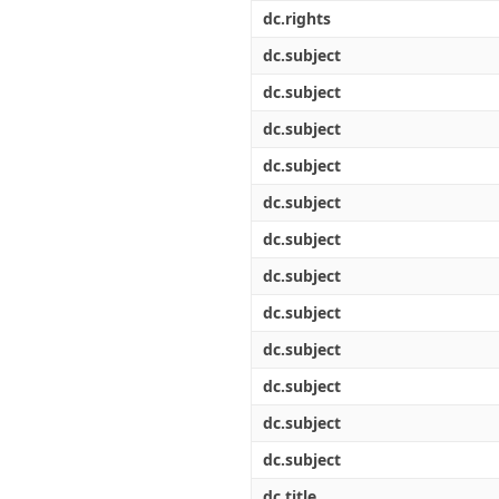
Διπλωματικές Εργασίες
dc.rights
Πολιτικές Πρόσβασης
Ανά Ημερομηνία
Έκδοσης
dc.subject
Συγγραφείς
dc.subject
Τίτλοι
Θέματα
dc.subject
dc.subject
dc.subject
dc.subject
dc.subject
dc.subject
dc.subject
dc.subject
dc.subject
dc.subject
dc.title