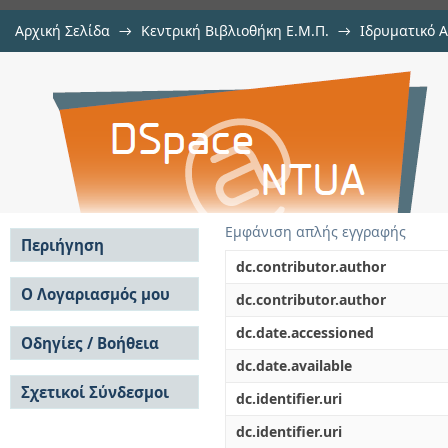
Αρχική Σελίδα
→
Κεντρική Βιβλιοθήκη Ε.Μ.Π.
→
Ιδρυματικό 
Εισαγωγή πρακτικών βιωσιμότητας
Εργασίες
→
Εμφάνιση Τεκμηρίου
Αποθετήριο DSpace/Manakin
την βιομηχανία συστημάτων κινη
Εμφάνιση απλής εγγραφής
Περιήγηση
dc.contributor.author
Σε όλο το DSpace
Ο Λογαριασμός μου
dc.contributor.author
Κοινότητες & Συλλογές
Σύνδεση
dc.date.accessioned
Ανά Ημερομηνία
Οδηγίες / Βοήθεια
Εγγραφή
Έκδοσης
dc.date.available
Οδηγίες Υποβολής
Συγγραφείς
Σχετικοί Σύνδεσμοι
Οδηγίες Χρήσης ΙΑ
Τίτλοι
dc.identifier.uri
Συχνές Ερωτήσεις
Θέματα
dc.identifier.uri
Οδηγίες Υποβολής -
Αυτή η Συλλογή