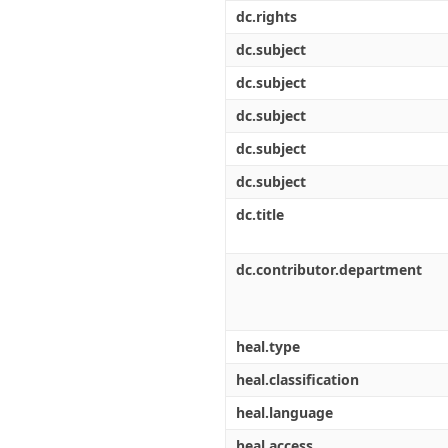
Διπλωματικές Εργασίες
dc.rights
Πολιτικές Πρόσβασης
Ανά Ημερομηνία
Έκδοσης
dc.subject
Συγγραφείς
dc.subject
Τίτλοι
Θέματα
dc.subject
dc.subject
dc.subject
dc.title
dc.contributor.department
heal.type
heal.classification
heal.language
heal.access