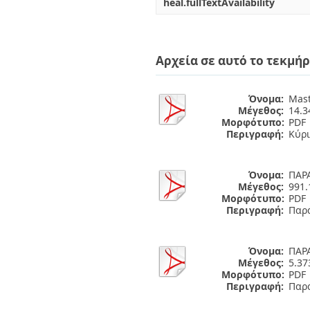
heal.fullTextAvailability
Αρχεία σε αυτό το τεκμήρ
Όνομα:
Mast
Μέγεθος:
14.
Μορφότυπο:
PDF
Περιγραφή:
Κύρι
Όνομα:
ΠΑΡΑ
Μέγεθος:
991.
Μορφότυπο:
PDF
Περιγραφή:
Παρά
Όνομα:
ΠΑΡΑ
Μέγεθος:
5.3
Μορφότυπο:
PDF
Περιγραφή:
Παρά