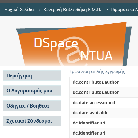
Αρχική Σελίδα
→
Κεντρική Βιβλιοθήκη Ε.Μ.Π.
→
Ιδρυματικό 
Διερεύνηση, αποτίμηση και π
Εργασίες
→
Εμφάνιση Τεκμηρίου
Αποθετήριο DSpace/Manakin
Ταρσούλη - Αξελού στην Κορώνη 
Εμφάνιση απλής εγγραφής
Περιήγηση
dc.contributor.author
Σε όλο το DSpace
Ο Λογαριασμός μου
dc.contributor.author
Κοινότητες & Συλλογές
Σύνδεση
dc.date.accessioned
Ανά Ημερομηνία
Οδηγίες / Βοήθεια
Εγγραφή
Έκδοσης
dc.date.available
Οδηγίες Υποβολής
Συγγραφείς
Σχετικοί Σύνδεσμοι
Οδηγίες Χρήσης ΙΑ
Τίτλοι
dc.identifier.uri
Συχνές Ερωτήσεις
Θέματα
dc.identifier.uri
Οδηγίες Υποβολής -
Αυτή η Συλλογή