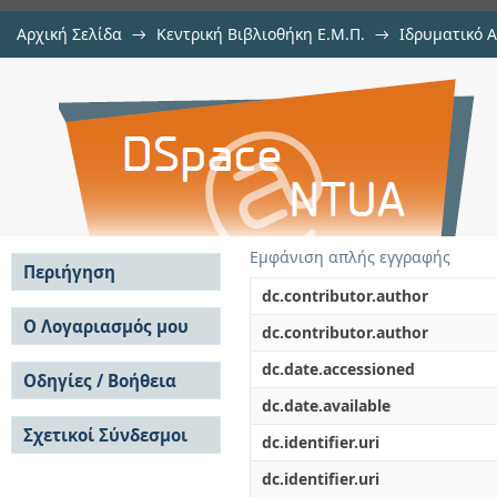
Αρχική Σελίδα
→
Κεντρική Βιβλιοθήκη Ε.Μ.Π.
→
Ιδρυματικό 
Προγραμματισμός έργου σχεδι
Εργασίες
→
Εμφάνιση Τεκμηρίου
Αποθετήριο DSpace/Manakin
Εργαλεία και πρακτικές
Εμφάνιση απλής εγγραφής
Περιήγηση
dc.contributor.author
Σε όλο το DSpace
Ο Λογαριασμός μου
dc.contributor.author
Κοινότητες & Συλλογές
Σύνδεση
dc.date.accessioned
Ανά Ημερομηνία
Οδηγίες / Βοήθεια
Εγγραφή
Έκδοσης
dc.date.available
Οδηγίες Υποβολής
Συγγραφείς
Σχετικοί Σύνδεσμοι
Οδηγίες Χρήσης ΙΑ
Τίτλοι
dc.identifier.uri
Συχνές Ερωτήσεις
Θέματα
dc.identifier.uri
Οδηγίες Υποβολής -
Αυτή η Συλλογή