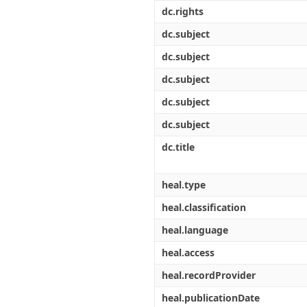
Διπλωματικές Εργασίες
dc.rights
Πολιτικές Πρόσβασης
Ανά Ημερομηνία
Έκδοσης
dc.subject
Συγγραφείς
dc.subject
Τίτλοι
Θέματα
dc.subject
dc.subject
dc.subject
dc.title
heal.type
heal.classification
heal.language
heal.access
heal.recordProvider
heal.publicationDate