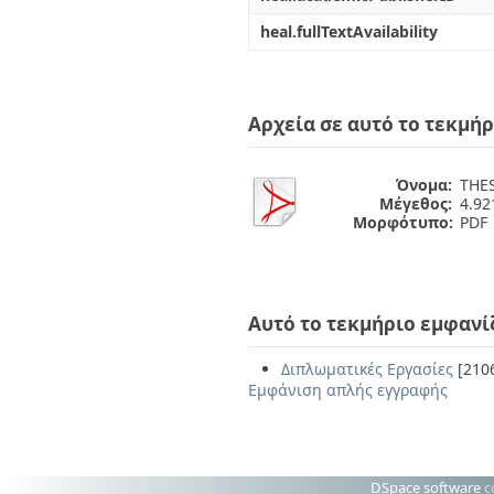
heal.fullTextAvailability
Αρχεία σε αυτό το τεκμήρ
Όνομα:
THES
Μέγεθος:
4.9
Μορφότυπο:
PDF
Αυτό το τεκμήριο εμφανί
Διπλωματικές Εργασίες
[210
Εμφάνιση απλής εγγραφής
DSpace software
c