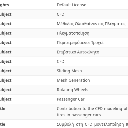
ights
Default License
ubject
CFD
ubject
Μέθοδος Ολισθαίνοντος Πλέγματος
ubject
Πλεγματοποίηση
ubject
Περιστρεφόμενοι Τροχοί
ubject
Επιβατικό Αυτοκίνητο
ubject
CFD
ubject
Sliding Mesh
ubject
Mesh Generation
ubject
Rotating Wheels
ubject
Passenger Car
tle
Contribution to the CFD modeling of
tires in passenger cars
tle
Συμβολή στη CFD μοντελοποίηση π