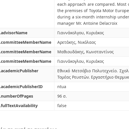
each approach are compared. Most o
the premises of Toyota Motor Europe
during a six-month internship under 
manager Mr. Antoine Delacroix
l.advisorName
Γιαννάκολγου, Κυριάκος
l.committeeMemberName
Αρετάκης, Νικόλαος
l.committeeMemberName
Μαθιουδάκης, Κωνσταντίνος
l.committeeMemberName
Γιαννάκογλου, Κυριάκος
.academicPublisher
Εθνικό Μετσόβιο Πολυτεχνείο. Σχ
Τομέας Ρευστών. Εργαστήριο Θερμι
.academicPublisherID
ntua
l.numberOfPages
96 σ.
.fullTextAvailability
false