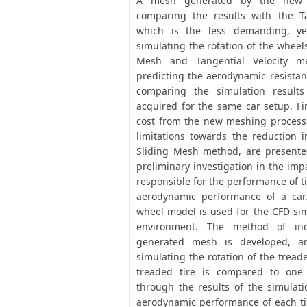
A mesh generated by the new t
comparing the results with the Ta
which is the less demanding, ye
simulating the rotation of the wheel
Mesh and Tangential Velocity m
predicting the aerodynamic resistan
comparing the simulation result
acquired for the same car setup. Fin
cost from the new meshing process 
limitations towards the reduction i
Sliding Mesh method, are presented
preliminary investigation in the imp
responsible for the performance of ti
aerodynamic performance of a car.
wheel model is used for the CFD s
environment. The method of inc
generated mesh is developed, a
simulating the rotation of the treade
treaded tire is compared to one 
through the results of the simulat
aerodynamic performance of each tir