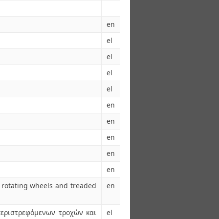
en
el
el
el
el
en
en
en
en
en
 rotating wheels and treaded
en
εριστρεφόμενων τροχών και
el