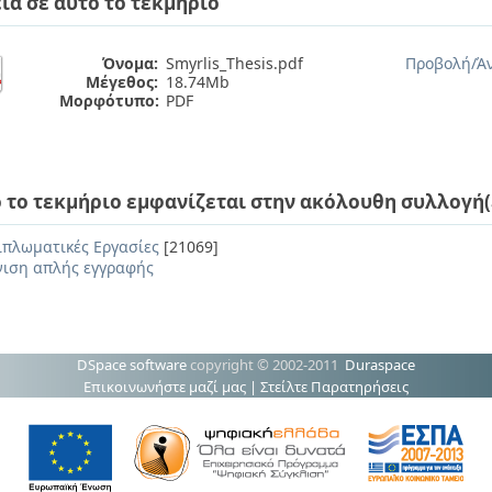
ία σε αυτό το τεκμήριο
Όνομα:
Smyrlis_Thesis.pdf
Προβολή/
Ά
Μέγεθος:
18.74Mb
Μορφότυπο:
PDF
 το τεκμήριο εμφανίζεται στην ακόλουθη συλλογή(
ιπλωματικές Εργασίες
[21069]
ιση απλής εγγραφής
DSpace software
copyright © 2002-2011
Duraspace
Επικοινωνήστε μαζί μας
|
Στείλτε Παρατηρήσεις