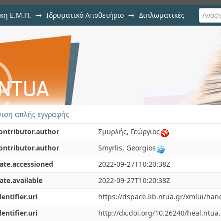
κη Ε.Μ.Π.
→
Ιδρυματικό Αποθετήριο
→
Διπλωματικές
 CFD modeling of rotating wheels 
ιση απλής εγγραφής
ontributor.author
Σμυρλής, Γεώργιος
ontributor.author
Smyrlis, Georgios
ate.accessioned
2022-09-27T10:20:38Z
ate.available
2022-09-27T10:20:38Z
dentifier.uri
https://dspace.lib.ntua.gr/xmlui/ha
dentifier.uri
http://dx.doi.org/10.26240/heal.ntua