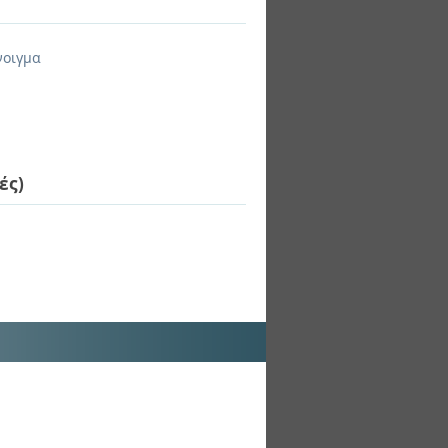
νοιγμα
ές)