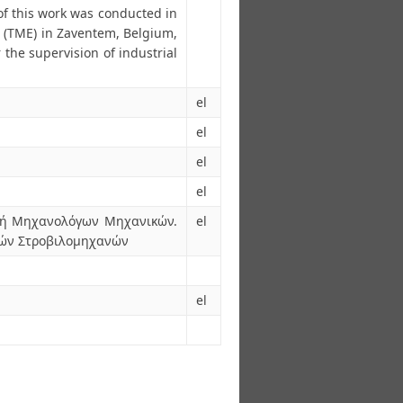
f this work was conducted in
 (TME) in Zaventem, Belgium,
the supervision of industrial
el
el
el
el
ολή Μηχανολόγων Μηχανικών.
el
κών Στροβιλομηχανών
el