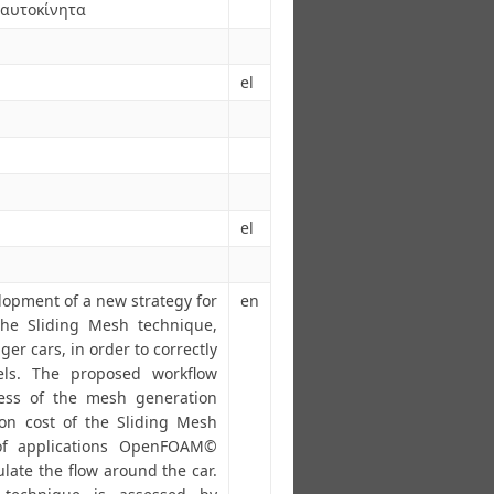
 αυτοκίνητα
el
el
lopment of a new strategy for
en
the Sliding Mesh technique,
er cars, in order to correctly
els. The proposed workflow
ness of the mesh generation
on cost of the Sliding Mesh
 of applications OpenFOAM©
late the flow around the car.