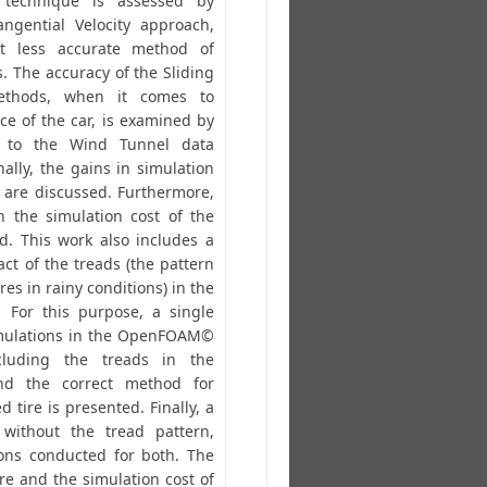
echnique is assessed by
ngential Velocity approach,
t less accurate method of
s. The accuracy of the Sliding
ethods, when it comes to
ce of the car, is examined by
s to the Wind Tunnel data
ally, the gains in simulation
are discussed. Furthermore,
n the simulation cost of the
. This work also includes a
act of the treads (the pattern
res in rainy conditions) in the
 For this purpose, a single
imulations in the OpenFOAM©
luding the treads in the
nd the correct method for
d tire is presented. Finally, a
without the tread pattern,
ions conducted for both. The
e and the simulation cost of