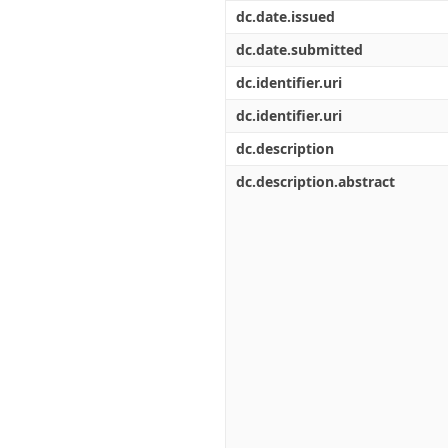
Διπλωματικές Εργασίες
dc.date.issued
Πολιτικές Πρόσβασης
Ανά Ημερομηνία
Έκδοσης
dc.date.submitted
Συγγραφείς
dc.identifier.uri
Τίτλοι
Θέματα
dc.identifier.uri
dc.description
dc.description.abstract