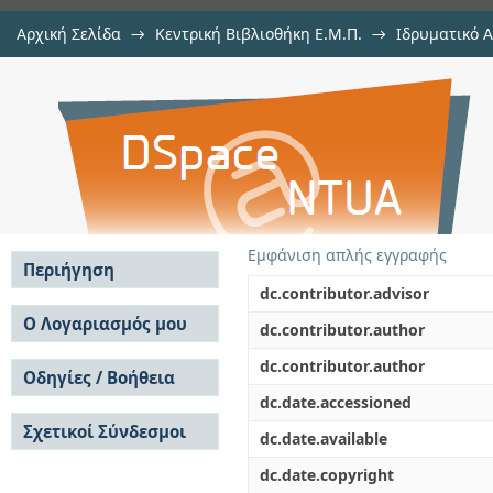
Αρχική Σελίδα
→
Κεντρική Βιβλιοθήκη Ε.Μ.Π.
→
Ιδρυματικό 
Γεωφυσικές διασκοπήσεις εντός 
Διατριβές
→
Εμφάνιση Τεκμηρίου
Αποθετήριο DSpace/Manakin
Εμφάνιση απλής εγγραφής
Περιήγηση
dc.contributor.advisor
Σε όλο το DSpace
Ο Λογαριασμός μου
dc.contributor.author
Κοινότητες & Συλλογές
Σύνδεση
dc.contributor.author
Ανά Ημερομηνία
Οδηγίες / Βοήθεια
Εγγραφή
Έκδοσης
dc.date.accessioned
Οδηγίες Υποβολής
Συγγραφείς
Σχετικοί Σύνδεσμοι
Οδηγίες Χρήσης ΙΑ
Τίτλοι
dc.date.available
Συχνές Ερωτήσεις
Θέματα
dc.date.copyright
Οδηγίες Υποβολής -
Αυτή η Συλλογή