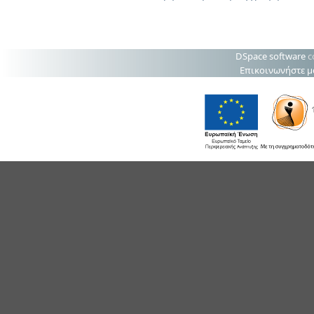
DSpace software
c
Επικοινωνήστε μ