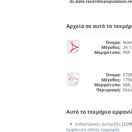
dc.date.recordmanipulation.r
Αρχεία σε αυτό το τεκμήρ
Όνομα:
leon
Μέγεθος:
29.
Μορφότυπο:
PDF
Όνομα:
ETDF
Μέγεθος:
175b
Μορφότυπο:
XML
Περιγραφή:
Ελε
Αυτό το τεκμήριο εμφανί
Διδακτορικές Διατριβές
[229
Εμφάνιση απλής εγγραφής