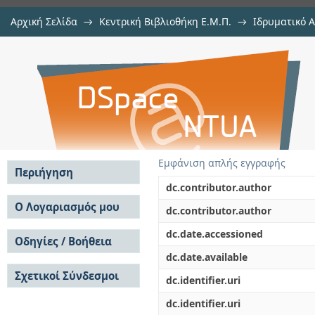
Αρχική Σελίδα
→
Κεντρική Βιβλιοθήκη Ε.Μ.Π.
→
Ιδρυματικό 
Εδαφικές μετατοπίσεις επ
Εργασίες
→
Εμφάνιση Τεκμηρίου
Αποθετήριο DSpace/Manakin
αντιστηριζομένων με προεντεταμ
Εμφάνιση απλής εγγραφής
Περιήγηση
dc.contributor.author
Σε όλο το DSpace
Ο Λογαριασμός μου
dc.contributor.author
Κοινότητες & Συλλογές
Σύνδεση
dc.date.accessioned
Ανά Ημερομηνία
Οδηγίες / Βοήθεια
Εγγραφή
Έκδοσης
dc.date.available
Οδηγίες Υποβολής
Συγγραφείς
Σχετικοί Σύνδεσμοι
Οδηγίες Χρήσης ΙΑ
Τίτλοι
dc.identifier.uri
Συχνές Ερωτήσεις
Θέματα
dc.identifier.uri
Οδηγίες Υποβολής -
Αυτή η Συλλογή