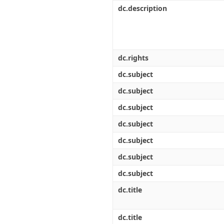
Διπλωματικές Εργασίες
dc.description
Πολιτικές Πρόσβασης
Ανά Ημερομηνία
Έκδοσης
Συγγραφείς
Τίτλοι
Θέματα
dc.rights
dc.subject
dc.subject
dc.subject
dc.subject
dc.subject
dc.subject
dc.subject
dc.title
dc.title