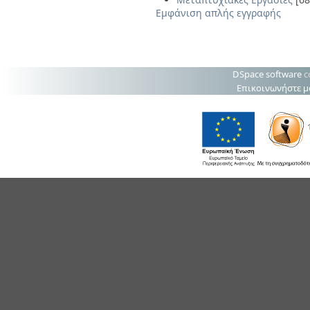
Εμφάνιση απλής εγγραφής
DSpace software
c
Επικοινωνήστε μ