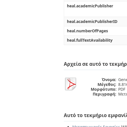
heal.academicPublisher
heal.academicPublisherID
heal.numberOfPages
heal.fullTextAvailability
Αρχεία σε αυτό το τεκμήρ
Όνομα:
Gene
Μέγεθος:
8.8
Μορφότυπο:
PDF
Περιγραφή:
Μετα
Αυτό το τεκμήριο εμφανί
Μεταπτυχιακές Εργασίες
[68