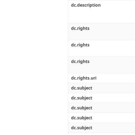
Διπλωματικές Εργασίες
dc.description
Πολιτικές Πρόσβασης
Ανά Ημερομηνία
Έκδοσης
Συγγραφείς
Τίτλοι
dc.rights
Θέματα
dc.rights
dc.rights
dc.rights.uri
dc.subject
dc.subject
dc.subject
dc.subject
dc.subject