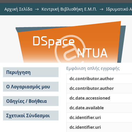
Αρχική Σελίδα
→
Κεντρική Βιβλιοθήκη Ε.Μ.Π.
→
Ιδρυματικό 
Αλγόριθμοι επίλυσης ελαστοπλα
Εργασίες
→
Εμφάνιση Τεκμηρίου
Αποθετήριο DSpace/Manakin
Εμφάνιση απλής εγγραφής
Περιήγηση
dc.contributor.author
Σε όλο το DSpace
Ο Λογαριασμός μου
dc.contributor.author
Κοινότητες & Συλλογές
Σύνδεση
dc.date.accessioned
Ανά Ημερομηνία
Οδηγίες / Βοήθεια
Εγγραφή
Έκδοσης
dc.date.available
Οδηγίες Υποβολής
Συγγραφείς
Σχετικοί Σύνδεσμοι
Οδηγίες Χρήσης ΙΑ
Τίτλοι
dc.identifier.uri
Συχνές Ερωτήσεις
Θέματα
dc.identifier.uri
Οδηγίες Υποβολής -
Αυτή η Συλλογή