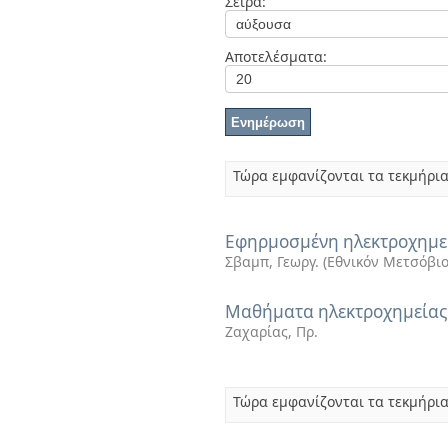
Σειρά:
Διπλωματικές Εργασίες
Πολιτικές Πρόσβασης
Ανά Ημερομηνία
Έκδοσης
Αποτελέσματα:
Συγγραφείς
Τίτλοι
Θέματα
Τώρα εμφανίζονται τα τεκμήρια
Εφηρμοσμένη ηλεκτροχημεί
Σβαμπ, Γεωργ.
(
Εθνικόν Μετσόβιο
Μαθήματα ηλεκτροχημείας
Ζαχαρίας, Πρ.
Τώρα εμφανίζονται τα τεκμήρια