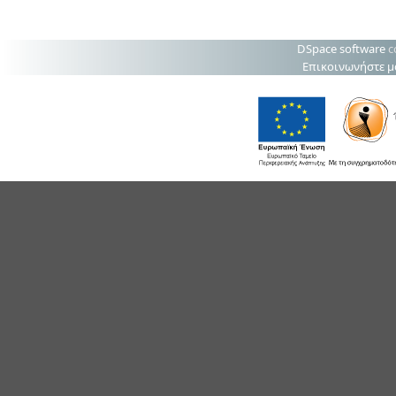
DSpace software
c
Επικοινωνήστε μ