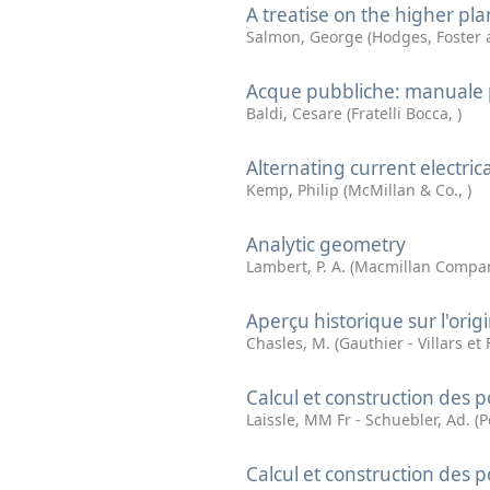
A treatise on the higher pla
Salmon, George
(
Hodges, Foster 
Acque pubbliche: manuale p
Baldi, Cesare
(
Fratelli Bocca
,
)
Alternating current electric
Kemp, Philip
(
McMillan & Co.
,
)
Analytic geometry
Lambert, P. A.
(
Macmillan Compa
Aperçu historique sur l'or
Chasles, M.
(
Gauthier - Villars et
Calcul et construction des 
Laissle, MM Fr - Schuebler, Ad.
(
P
Calcul et construction des 