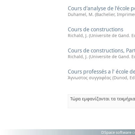
Cours d'analyse de l'école p
Duhamel, M.
(
Bachelier, Imprime
Cours de constructions
Richald, J.
(
Universite de Gand. Ec
Cours de constructions, Par
Richald, J.
(
Universite de Gand. Ec
Cours professés a l' école d
Άγνωστος συγγαφέας
(
Dunod, Ed
Τώρα εμφανίζονται τα τεκμήρια
DSpace software
c