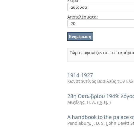
Σειρά:
Διπλωματικές Εργασίες
Πολιτικές Πρόσβασης
Ανά Ημερομηνία
Έκδοσης
Αποτελέσματα:
Συγγραφείς
Τίτλοι
Θέματα
Τώρα εμφανίζονται τα τεκμήρια
1914-1927
Κωνσταντίνος Βασιλεύς των Ελ
28η Οκτωβρίου 1949: λόγο
Μιχέλης, Π. Α.
(
[χ.ε]
,
)
A handbook to the palace o
Pendlebury, J. D. S. (John Devitt 