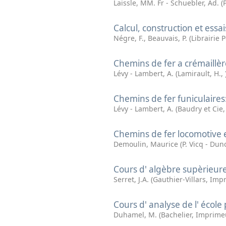
Laissle, MM. Fr - Schuebler, Ad.
(
Calcul, construction et ess
Négre, F., Beauvais, P.
(
Librairie 
Chemins de fer a crémaillèr
Lévy - Lambert, A.
(
Lamirault, H.
,
Chemins de fer funiculaires
Lévy - Lambert, A.
(
Baudry et Cie
Chemins de fer locomotive e
Demoulin, Maurice
(
P. Vicq - Dun
Cours d' algèbre supèrieur
Serret, J.A.
(
Gauthier-Villars, Imp
Cours d' analyse de l' école
Duhamel, M.
(
Bachelier, Imprime