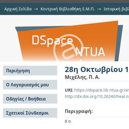
Αρχική Σελίδα
→
Κεντρική Βιβλιοθήκη Ε.Μ.Π.
→
Ιστορική βιβ
28η Οκτωβρίου 1949: λόγος πανηγ
Εμφάνιση Τεκμηρίου
Αποθετήριο DSpace/Manakin
28η Οκτωβρίου 1
Περιήγηση
Μιχέλης, Π. Α.
Σε όλο το DSpace
Ο Λογαριασμός μου
URI:
https://dspace.lib.ntua.gr
Κοινότητες & Συλλογές
Σύνδεση
http://dx.doi.org/10.26240/heal.
Ανά Ημερομηνία
Οδηγίες / Βοήθεια
Εγγραφή
Έκδοσης
Οδηγίες Υποβολής
Συγγραφείς
Περιγραφή:
Σχετικοί Σύνδεσμοι
Οδηγίες Χρήσης ΙΑ
Τίτλοι
Συχνές Ερωτήσεις
Θέματα
8 σ.
Οδηγίες Υποβολής -
Αυτή η Συλλογή