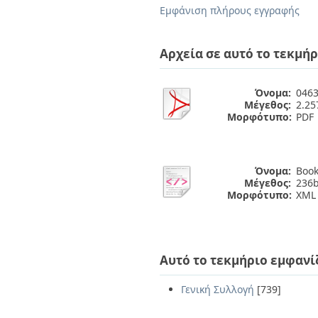
Διπλωματικές Εργασίες
Εμφάνιση πλήρους εγγραφής
Πολιτικές Πρόσβασης
Ανά Ημερομηνία
Έκδοσης
Συγγραφείς
Αρχεία σε αυτό το τεκμήρ
Τίτλοι
Θέματα
Όνομα:
0463
Μέγεθος:
2.2
Μορφότυπο:
PDF
Όνομα:
Book
Μέγεθος:
236b
Μορφότυπο:
XML
Αυτό το τεκμήριο εμφανί
Γενική Συλλογή
[739]