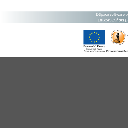
DSpace software
c
Επικοινωνήστε μ